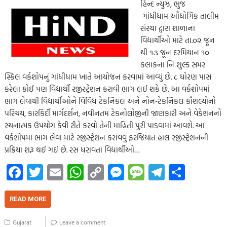
હિન્દ ન્યુઝ, ભુજ
ગાંધીધામ ઔદ્યોગિક તાલીમ
સંસ્થા દ્વારા શાળાના
વિદ્યાર્થીઓ માટે તા.૦૨ જૂન
થી ૧૩ જૂન દરમિયાન ૧૦
કલાકના નિઃશુલ્ક સમર
સ્કિલ વર્કશોપનું ગાંધીધામ ખાતે આયોજન કરવામાં આવ્યું છે. ૮ ધોરણ પાસ
કરેલા કોઈ પણ વિદ્યાર્થી રજીસ્ટ્રેશન કરાવી ભાગ લઈ શકે છે. આ વર્કશોપમાં
ભાગ લેવાથી વિદ્યાર્થીઓને વિવિધ ટેકનિકલ અને નોન-ટેકનિકલ કૌશલ્યોનો
પરિચય, કારકિર્દી માર્ગદર્શન, નવીનતમ ટેકનોલોજીની જાણકારી અને વેકેશનનો
રચનાત્મક ઉપયોગ કેવી રીતે કરવો તેની માહિતી પુરી પાડવામાં આવશે. આ
વર્કશોપમાં ભાગ લેવા માટે રજીસ્ટ્રેશન કરાવવું ફરજિયાત હાલ રજીસ્ટ્રેશનની
પ્રક્રિયા શરૂ થઈ ગઈ છે. રસ ધરાવતા વિદ્યાર્થીઓ…
Fa
T
E
W
C
M
M
Te
S
ce
wi
m
h
o
es
es
le
h
b
tt
ail
at
p
se
sa
gr
ar
READ MORE
o
er
s
y
n
g
a
e
Gujarat
Leave a comment