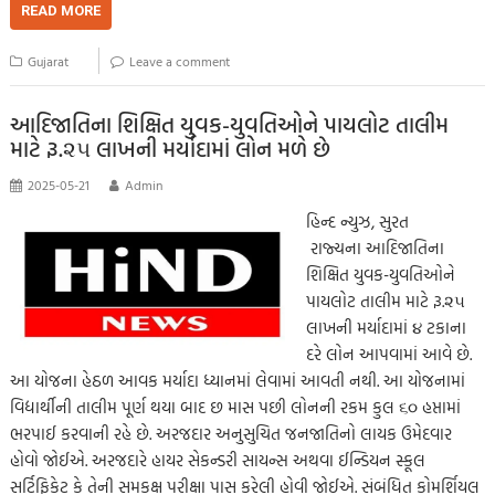
b
tt
ail
at
p
se
sa
gr
ar
READ MORE
o
er
s
y
n
g
a
e
Gujarat
Leave a comment
o
A
Li
g
e
m
k
p
nk
er
આદિજાતિના શિક્ષિત યુવક-યુવતિઓને પાયલોટ તાલીમ
માટે રૂ.૨૫ લાખની મર્યાદામાં લોન મળે છે
p
2025-05-21
Admin
હિન્દ ન્યુઝ, સુરત
રાજ્યના આદિજાતિના
શિક્ષિત યુવક-યુવતિઓને
પાયલોટ તાલીમ માટે રૂ.૨૫
લાખની મર્યાદામાં ૪ ટકાના
દરે લોન આપવામાં આવે છે.
આ યોજના હેઠળ આવક મર્યાદા ધ્યાનમાં લેવામાં આવતી નથી. આ યોજનામાં
વિદ્યાર્થીની તાલીમ પૂર્ણ થયા બાદ છ માસ પછી લોનની રકમ કુલ ૬૦ હપ્તામાં
ભરપાઈ કરવાની રહે છે. અરજદાર અનુસુચિત જનજાતિનો લાયક ઉમેદવાર
હોવો જોઈએ. અરજદારે હાયર સેકન્ડરી સાયન્સ અથવા ઈન્ડિયન સ્કૂલ
સર્ટિફિકેટ કે તેની સમકક્ષ પરીક્ષા પાસ કરેલી હોવી જોઈએ. સંબંધિત કોમર્શિયલ