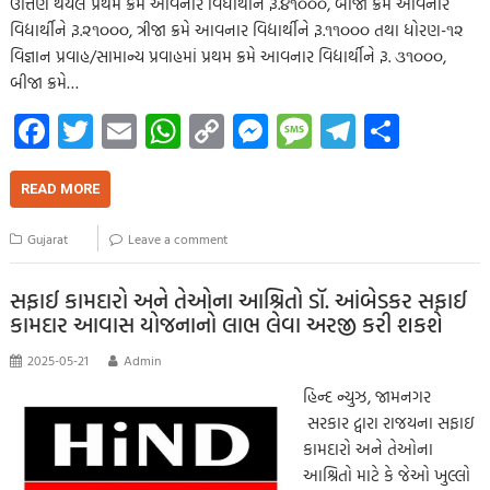
ઉત્તિર્ણ થયેલ પ્રથમ ક્રમે આવનાર વિદ્યાર્થીને રૂ.૪૧૦૦૦, બીજા ક્રમે આવનાર
વિદ્યાર્થીને રૂ.૨૧૦૦૦, ત્રીજા ક્રમે આવનાર વિદ્યાર્થીને રૂ.૧૧૦૦૦ તથા ધોરણ-૧૨
વિજ્ઞાન પ્રવાહ/સામાન્ય પ્રવાહમાં પ્રથમ ક્રમે આવનાર વિદ્યાર્થીને રૂ. ૩૧૦૦૦,
બીજા ક્રમે…
Fa
T
E
W
C
M
M
Te
S
ce
wi
m
h
o
es
es
le
h
b
tt
ail
at
p
se
sa
gr
ar
READ MORE
o
er
s
y
n
g
a
e
Gujarat
Leave a comment
o
A
Li
g
e
m
k
p
nk
er
સફાઈ કામદારો અને તેઓના આશ્રિતો ડૉ. આંબેડકર સફાઈ
કામદાર આવાસ યોજનાનો લાભ લેવા અરજી કરી શકશે
p
2025-05-21
Admin
હિન્દ ન્યુઝ, જામનગર
સરકાર દ્વારા રાજયના સફાઇ
કામદારો અને તેઓના
આશ્રિતો માટે કે જેઓ ખુલ્લો