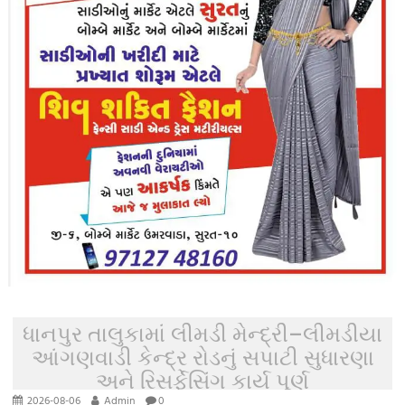
ધાનપુર તાલુકામાં લીમડી મેન્દ્રી–લીમડીયા
આંગણવાડી કેન્દ્ર રોડનું સપાટી સુધારણા
અને રિસર્ફેસિંગ કાર્ય પૂર્ણ
2026-08-06
Admin
0