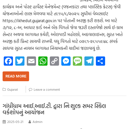
કાર્યક્રમ અને પોસ્ટ હાર્વેસ્ટ મેનેજમેન્ટ (વજનકાંટા તથા પ્લાસ્ટિક ક્રેટસ) જેવી
યોજનાઓનો લાભ મેળવવા માટે તા.૧૫/૬/૨૦૨૫ સુધીમાં વેબસાઈટ
https://ikhedut.gujarat.gov.in પર પોતાની અરજી કરી શકશે. આ માટે
૭/૧૨, ૮-અ, આધાર કાર્ડ અને બેંક વિગતો જેવા જરૂરી દસ્તાવેજો સાથે ઈ-ગ્રામ
સેન્ટર અથવા બાગાયત કચેરી, ઓલપાડી મહોલ્લો, અઠવાલાઇન્સ, સુરત ખાતે
અરજી કરી પ્રિન્ટ સાચવી રાખવી. વધુ વિગતો માટે ૦૨૬૧-૨૬૫૫૯૪૮ સંપર્ક
સાધવા સુરત નાયબ બાગાયત નિયામકની યાદીમાં જણાવાયું છે.
Fa
T
E
W
C
M
M
Te
S
ce
wi
m
h
o
es
es
le
h
b
tt
ail
at
p
se
sa
gr
ar
READ MORE
o
er
s
y
n
g
a
e
Gujarat
Leave a comment
o
A
Li
g
e
m
k
p
nk
er
ગાંધીધામ આઈ.આઈ.ટી. દ્વારા નિઃશુલ્ક સમર સ્કિલ
વર્કશોપનું આયોજન
p
2025-05-21
Admin