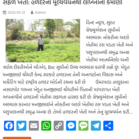
સફળ ખેતી: હળદરના મૂલ્યવર્ધનથી લાખ્ખોની કમાણી
p
2025-05-21
Admin
હિન્દ ન્યુઝ, સુરત
ગ્રેજ્યુએશન સુધીનો
અભ્યાસ: નોકરીના બદલે
ખેતીમાં રસ પડતા ખેતી અને
પશુપાલનથી સમૃદ્ધ બન્યા
ખેતીમાં આત્મનિર્ભર બની
ત્રણેય દીકરીઓને બી.એડ, Bsc સુધીનો ઉચ્ચ અભ્યાસ કરાવી રહ્યો છું: ખેડૂત
મનજીભાઈ ચૌધરી કેન્દ્ર સરકારે હળદરના તેની બનાવટોના વિકાસ અને
માર્કેટિંગ માટે રાષ્ટ્રીય હળદર બોર્ડની રચના કરી છે ઉમરપાડા તાલુકાના
નસારપોર ગામના ખેડૂત મનજીભાઈ ચૌધરીએ પિતાની પરંપરાગત ખેતી
અપનાવીને હળદરની ખેતીમાં સફળતા હાંસલ કરી છે. ગ્રેજ્યુએશન સુધીનો
અભ્યાસ કરનાર મનજીભાઈને નોકરીના બદલે ખેતીમાં રસ પડતા ખેતી અને
પશુપાલનથી સમૃદ્ધ બન્યા છે. તેઓ હળદરની ખેતી અને તેનું મૂલ્યવર્ધન કરી…
Fa
T
E
W
C
M
M
Te
S
ce
wi
m
h
o
es
es
le
h