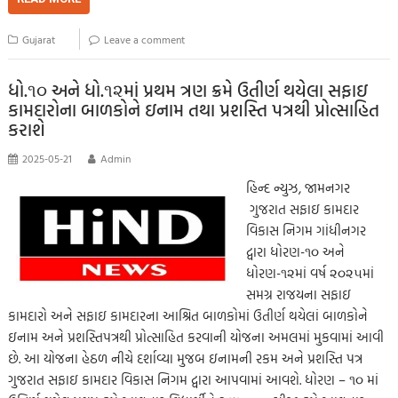
b
tt
ail
at
p
se
sa
gr
ar
o
er
s
y
n
g
a
e
Gujarat
Leave a comment
o
A
Li
g
e
m
k
p
nk
er
ધો.૧૦ અને ધો.૧૨માં પ્રથમ ત્રણ ક્રમે ઉતીર્ણ થયેલા સફાઇ
કામદારોના બાળકોને ઇનામ તથા પ્રશસ્તિ પત્રથી પ્રોત્સાહિત
p
કરાશે
2025-05-21
Admin
હિન્દ ન્યુઝ, જામનગર
ગુજરાત સફાઇ કામદાર
વિકાસ નિગમ ગાંધીનગર
દ્વારા ધોરણ-૧૦ અને
ધોરણ-૧૨માં વર્ષ ૨૦૨૫માં
સમગ્ર રાજયના સફાઇ
કામદારો અને સફાઇ કામદારના આશ્રિત બાળકોમાં ઉતીર્ણ થયેલાં બાળકોને
ઇનામ અને પ્રશસ્તિપત્રથી પ્રોત્સાહિત કરવાની યોજના અમલમાં મુકવામાં આવી
છે. આ યોજના હેઠળ નીચે દર્શાવ્યા મુજબ ઇનામની રકમ અને પ્રશસ્તિ પત્ર
ગુજરાત સફાઇ કામદાર વિકાસ નિગમ દ્વારા આપવામાં આવશે. ધોરણ – ૧૦ માં