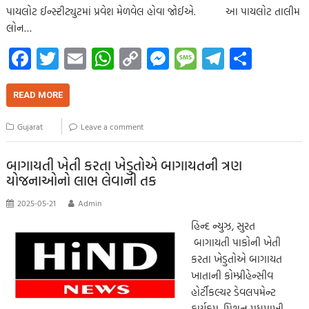
પાયલોટ ઈન્સ્ટીટ્યુટમાં પ્રવેશ મેળવેલ હોવા જોઈએ. આ પાયલોટ તાલીમ
લોન…
Fa
T
E
W
C
M
M
Te
S
ce
wi
m
h
o
es
es
le
h
b
tt
ail
at
p
se
sa
gr
ar
READ MORE
o
er
s
y
n
g
a
e
Gujarat
Leave a comment
o
A
Li
g
e
m
k
p
nk
er
બાગાયતી ખેતી કરતા ખેડુતોએ બાગાયતની ત્રણ
યોજનાઓનો લાભ લેવાની તક
p
2025-05-21
Admin
હિન્દ ન્યુઝ, સુરત
બાગાયતી પાકોની ખેતી
કરતા ખેડુતોએ બાગાયત
ખાતાની કોમ્પ્રીહેન્સીવ
હોર્ટીકલ્ચર ડેવલપમેન્ટ
કાર્યક્રમ, મિશન મધમાખી