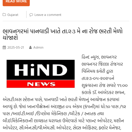
b
tt
ail
at
p
se
sa
gr
ar
READ MORE
o
er
s
y
n
g
a
e
Gujarat
Leave a comment
o
A
Li
g
e
m
k
p
nk
er
ભાવનગરમાં પાનવાડી ખાતે તા.૨૩ મે ના રોજ ભરતી મેળો
યોજાશે
p
2025-05-21
Admin
હિન્દ ન્યુઝ, ભાવનગર
ભાવનગર જિલ્લા રોજગાર
વિનિમય કચેરી દ્વારા
તા.૨૩-૦૫-૨૦૨૫ને
શુક્રવારના રોજ સવારે ૧૧:૦૦
કલાકે ડૉ. આંબેડકર ભવન,
એસ.ટી.બસ સ્ટેશન પાસે, પાનવાડી ખાતે ભરતી મેળાનું આયોજન કરવામાં
આવ્યું છે. જેમાં ખાનગીક્ષેત્રનાં અંદાજીત ૦૫ એકમ (કંપની)માં ધો.૧૦ પાસ /૧૨
પાસ /આઈ.ટી.આઈ /ડિપ્લોમા મેકેનિકલ /બી.ટેક / સ્નાતક તથા
બી.ઈ.મિકેનિકલની લાયકાત ધરાવતા ઉમેદવારો માટે પ્લાન્ટ ઓપરેટર, મશીન
ઓપરેટર, સી.એન.સી/વી.એમ.સી. ઓપરેટર, સેલ્સ ઓફિસર, ફ્લોર મેનેજર,