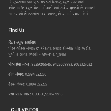
છે. ગુજરાતમાં બહોળુ વાચક વર્ગ ધરાવતુ ન્યુઝ પેપર અને
ઓનલાઇન ન્યુઝ ચેનલ હોવાનો અમે ગર્વ અનુભવ્યે છે. આપની
સમસ્યાઓ ને હરહંમેશ વાચા આપવુ એ અમારો પ્રયાસ રહેશે
Find Us
હિન્દ ન્યૂઝ કાર્યાલય
પોસ્ટ બોક્સ નંબર.: 01, એફ/11, સરદાર કોમ્પ્લેક્ષ, ધોરાજી રોડ.
મુ.પો: કાલાવડ, જીલ્લો – જામનગર, ગુજરાત
મોબાઈલ નંબર:
9825095545, 9428069993, 9033327032
ફોન નંબર:
02894 222230
ફેક્સ નંબર:
02894 222229
RNI REG. No.:
GUJGUJ/2016/71916
OUR VISITOR