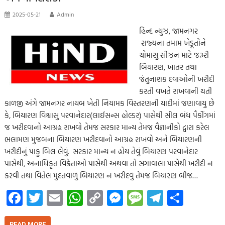
2025-05-21
Admin
હિન્દ ન્યુઝ, જામનગર
રાજ્યના તમામ ખેડૂતોને
ચોમાસુ સીઝન માટે જરૂરી
બિયારણ, ખાતર તથા
જંતુનાશક દવાઓની ખરીદી
કરતી વખતે રાખવાની થતી
કાળજી અંગે જામનગર નાયબ ખેતી નિયામક વિસ્તરણની યાદીમાં જણાવાયુ છે
કે, બિયારણ વિશ્વાસુ પરવાનેદાર(લાઈસન્સ હોલ્ડર) પાસેથી સીલ બંધ પૈકીંગમાં
જ ખરીદવાનો આગ્રહ રાખવો તેમજ સરકાર માન્ય તેમજ વૈજ્ઞાનીકો દ્વારા કરેલ
ભલામણ મુજબના બિયારણ ખરીદવાનો આગ્રહ રાખવો અને બિયારણની
ખરીદીનું પાકુ બિલ લેવું. સરકાર માન્ય ન હોય તેવું બિયારણ પરવાનેદાર
પાસેથી, અનાધિકૃત વિક્રેતાઓ પાસેથી અથવા તો સગાવાલા પાસેથી ખરીદી ન
કરવી તથા વિતેલ મુદતવાળું બિયારણ ન ખરીદવું તેમજ બિયારણ બીજ…
Fa
T
E
W
C
M
M
Te
S
ce
wi
m
h
o
es
es
le
h
READ MORE