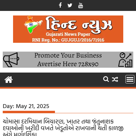
Skip
to
content
Day:
May 21, 2025
ચોમાસા દરમિયાન બિયારણ, ખાતર તથા જંતુનાશક
દવાઓની ખરીદી વખતે ખેડૂતોએ રાખવાની થતી કાળજી
અંગે માર્ગદર્શિકા