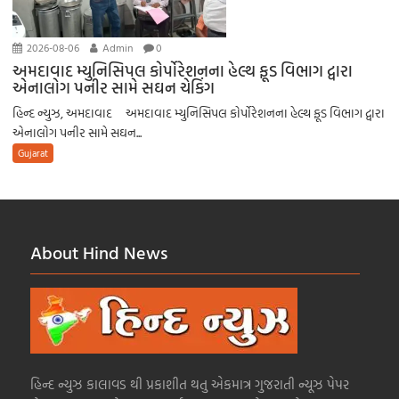
2026-08-06
Admin
0
અમદાવાદ મ્યુનિસિપલ કોર્પોરેશનના હેલ્થ ફૂડ વિભાગ દ્વારા
એનાલોગ પનીર સામે સઘન ચેકિંગ
હિન્દ ન્યુઝ, અમદાવાદ અમદાવાદ મ્યુનિસિપલ કોર્પોરેશનના હેલ્થ ફૂડ વિભાગ દ્વારા
એનાલોગ પનીર સામે સઘન...
Gujarat
About Hind News
હિન્દ ન્યુઝ કાલાવડ થી પ્રકાશીત થતુ એકમાત્ર ગુજરાતી ન્યૂઝ પેપર