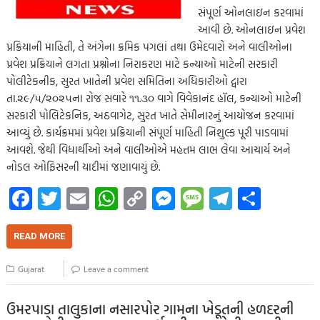
સંપૂર્ણ ઓનલાઇન કરવામાં
આવી છે. ઓનલાઇન પ્રવેશ
પ્રક્રિયાની માહિતી, તે અંગેના ક્રમિક પગલાં તથા ઉમેદવારો અને વાલીઓના
પ્રવેશ પ્રક્રિયાને લગતા પ્રશ્નોના નિરાકરણ માટે કન્યાઓ માટેની સરકારી
પોલીટેકનીક, સુરત ખાતેની પ્રવેશ સમિતિના અધિકારીઓ દ્વારા
તા.૨૯/૫/૨૦૨૫ના રોજ સવારે ૧૧.૩૦ વાગે વિવેકાનંદ હૉલ, કન્યાઓ માટેની
સરકારી પોલિટેકનિક, અઠવાગેટ, સુરત ખાતે સેમીનારનું આયોજન કરવામાં
આવ્યું છે. કાર્યક્રમમાં પ્રવેશ પ્રક્રિયાની સંપૂર્ણ માહિતી નિશુલ્ક પૂરી પાડવામાં
આવશે. જેથી વિધાર્થીઓ અને વાલીઓએ મહત્તમ લાભ લેવા આચાર્ય અને
નોડલ ઓફિસરની યાદીમાં જણાવાયું છે.
Fa
T
E
W
C
M
M
Te
S
ce
wi
m
h
o
es
es
le
h
b
tt
ail
at
p
se
sa
gr
ar
READ MORE
o
er
s
y
n
g
a
e
Gujarat
Leave a comment
o
A
Li
g
e
m
k
p
nk
er
ઉમરપાડા તાલુકાના નસારપોર ગામના ખેડૂતની હળદરની