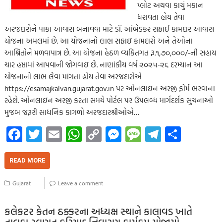
પ્લોટ અથવા કાચું મકાન
ધરાવતા હોય તેવા
અરજદારોને પાકા આવાસ બનાવવા માટે ડૉ. આંબેડકર સફાઈ કામદાર આવાસ
યોજના અમલમાં છે. આ યોજનાનો લાભ સફાઇ કામદારો અને તેઓના
આશ્રિતોને મળવાપાત્ર છે. આ યોજના હેઠળ વ્યકિતગત રૂ.૧,૭૦,૦૦૦/-ની સહાય
ચાર હપ્તામાં આપવાની જોગવાઇ છે. નાણાંકીય વર્ષ ૨૦૨૫-૨૬ દરમ્યાન આ
યોજનાનો લાભ લેવા માંગતા હોય તેવા અરજદારોએ
https://esamajkalvan.gujarat.gov.in પર ઓનલાઇન અરજી ફોર્મ ભરવાના
રહેશે. ઓનલાઇન અરજી કરતા સમયે પોર્ટલ પર ઉપલબ્ધ માર્ગદર્શક સુચનાઓ
મુજબ જરૂરી સાધનિક કાગળો અરજદારશ્રીઓએ…
Fa
T
E
W
C
M
M
Te
S
ce
wi
m
h
o
es
es
le
h
b
tt
ail
at
p
se
sa
gr
ar
READ MORE
o
er
s
y
n
g
a
e
Gujarat
Leave a comment
o
A
Li
g
e
m
k
p
nk
er
કલેકટર કેતન ઠક્કરના અધ્યક્ષ સ્થાને કાલાવડ ખાતે
તાલુકા સ્વાગત ફરિયાદ નિવારણ કાર્યક્રમ યોજાયો