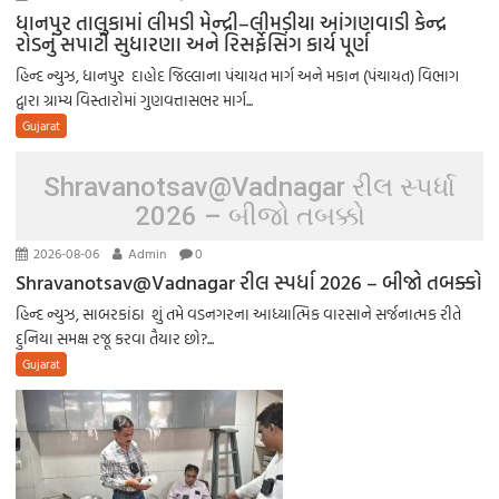
ધાનપુર તાલુકામાં લીમડી મેન્દ્રી–લીમડીયા આંગણવાડી કેન્દ્ર
રોડનું સપાટી સુધારણા અને રિસર્ફેસિંગ કાર્ય પૂર્ણ
હિન્દ ન્યુઝ, ધાનપુર દાહોદ જિલ્લાના પંચાયત માર્ગ અને મકાન (પંચાયત) વિભાગ
દ્વારા ગ્રામ્ય વિસ્તારોમાં ગુણવત્તાસભર માર્ગ...
Gujarat
Shravanotsav@Vadnagar રીલ સ્પર્ધા
2026 – બીજો તબક્કો
2026-08-06
Admin
0
Shravanotsav@Vadnagar રીલ સ્પર્ધા 2026 – બીજો તબક્કો
હિન્દ ન્યુઝ, સાબરકાંઠા શું તમે વડનગરના આધ્યાત્મિક વારસાને સર્જનાત્મક રીતે
દુનિયા સમક્ષ રજૂ કરવા તૈયાર છો?...
Gujarat