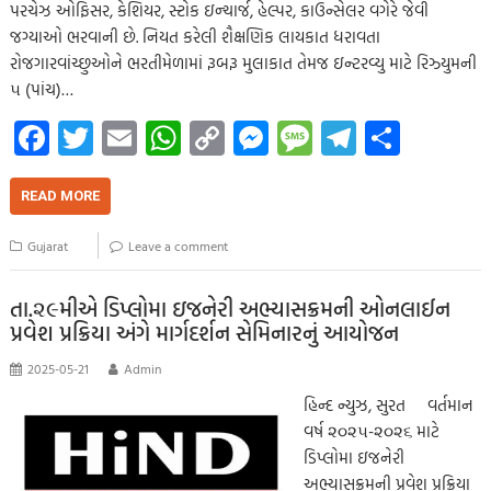
પરચેઝ ઓફિસર, કેશિયર, સ્ટોક ઇન્ચાર્જ, હેલ્પર, કાઉન્સેલર વગેરે જેવી
જગ્યાઓ ભરવાની છે. નિયત કરેલી શૈક્ષણિક લાયકાત ધરાવતા
રોજગારવાંચ્છુઓને ભરતીમેળામાં રૂબરૂ મુલાકાત તેમજ ઇન્ટરવ્યુ માટે રિઝ્યુમની
૫ (પાંચ)…
Fa
T
E
W
C
M
M
Te
S
ce
wi
m
h
o
es
es
le
h
b
tt
ail
at
p
se
sa
gr
ar
READ MORE
o
er
s
y
n
g
a
e
Gujarat
Leave a comment
o
A
Li
g
e
m
k
p
nk
er
તા.૨૯મીએ ડિપ્લોમા ઇજનેરી અભ્યાસક્રમની ઓનલાઈન
પ્રવેશ પ્રક્રિયા અંગે માર્ગદર્શન સેમિનારનું આયોજન
p
2025-05-21
Admin
હિન્દ ન્યુઝ, સુરત વર્તમાન
વર્ષ ૨૦૨૫-૨૦૨૬ માટે
ડિપ્લોમા ઇજનેરી
અભ્યાસક્રમની પ્રવેશ પ્રક્રિયા