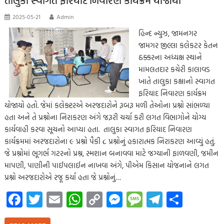
p
2025-05-21
Admin
હિન્દ ન્યુઝ, જામનગર
જામગર જીલ્લા કલેકટર કેતન
ઠક્કરના અધ્યક્ષ સ્થાને
મામલતદાર કચેરી કાલાવડ
ખાતે તાલુકા કક્ષાનો સ્વાગત
ફરિયાદ નિવારણ કાર્યક્રમ
યોજાયો હતો. જેમાં કલેક્ટરએ અરજદારોને રૂબરૂ મળી તેઓના પ્રશ્નો સાંભળ્યા
હતા અને તે પ્રશ્નોના નિરાકરણ અંગે જરૂરી ચર્ચા કરી લગત વિભાગોને યોગ્ય
કાર્યવાહી કરવા સૂચનો આપ્યા હતા. તાલુકા સ્વાગત ફરિયાદ નિવારણ
કાર્યક્રમમાં અરજદારોના ૯ પ્રશ્નો પૈકી ૮ પ્રશ્નોનું હકારાત્મક નિરાકરણ આવ્યું હતું.
જે પ્રશ્નોમાં ભૂગર્ભ ગટરનો પ્રશ્ન, સ્મશાન બનાવવા માટે જગ્યાની ફાળવણી, જમીન
માપણી, પાણીની પાઈપલાઈન નાખવા અંગે, પીએમ કિસાન યોજનાને લગત
પ્રશ્નો અરજદારોએ રજૂ કર્યા હતા જે પ્રશ્નોનું…
Fa
T
E
W
C
M
M
Te
S
ce
wi
m
h
o
es
es
le
h