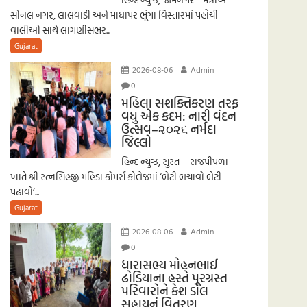
સોનલ નગર, લાલવાડી અને માધાપર ભૂંગા વિસ્તારમાં પહોંચી
વાલીઓ સાથે લાગણીસભર...
Gujarat
2026-08-06
Admin
0
મહિલા સશક્તિકરણ તરફ
વધુ એક કદમ: નારી વંદન
ઉત્સવ–૨૦૨૬ નર્મદા
જિલ્લો
હિન્દ ન્યુઝ, સુરત રાજપીપળા
ખાતે શ્રી રત્નસિંહજી મહિડા કોમર્સ કોલેજમાં ‘બેટી બચાવો બેટી
પઢાવો’...
Gujarat
2026-08-06
Admin
0
ધારાસભ્ય મોહનભાઈ
ઢોડિયાના હસ્તે પૂરગ્રસ્ત
પરિવારોને કેશ ડોલ
સહાયનું વિતરણ