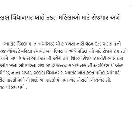
્લભ વિદ્યાનગર ખાતે ફક્ત મહિલાઓ માટે રોજગાર અને
 આણંદ જિલ્લા માં તા.૧ ઓગસ્ટ થી શરૂ થતો નારી વંદન ઉત્સવ સપ્તાહની
.૦૪ ઓગસ્ટે મહિલા સ્વાવલંબન દિવસ અન્વયે મહિલાઓ માટે રોજગાર ભરતી
લા અને બાળ વિકાસ અધિકારીની કચેરી તથા જિલ્લા રોજગાર કચેરી આણંદના
ા.૪ ઓગસ્ટના સોમવારના રોજ સવારે ૧૦:૦૦ કલાકે નલીની અરવિંદભાઈ એન્ડ
 કોલેજ, નાના બજાર, વલ્લભ વિદ્યાનગર, આણંદ ખાતે ફક્ત મહિલાઓ માટે
ન્ટીસ ભરતી મેળો યોજાશે. આ ભરતી મેળામાં એસએસસી, એચએસસી,
૧૮ થી ૪૫ વર્ષ…
S
h
ar
e