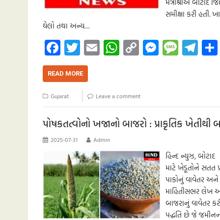
મંત્રીશ્રીએ બોટાદ 
સમીક્ષા કરી હતી. ખ
ઘેલો તથા અન્ય…
Fa
T
E
W
C
M
M
Te
ce
wi
m
h
o
es
es
le
b
tt
ail
at
p
se
sa
gr
READ MORE
o
er
s
y
n
g
a
Gujarat
Leave a comment
o
A
Li
g
e
m
k
p
nk
er
પોષકતત્વોનો ખજાનો બાજરો : પ્રાકૃતિક ખેતીથી
p
2025-07-31
Admin
હિન્દ ન્યુઝ, બોટાદ
માટે ખેડૂતોને સતત 
પાકોનું વાવેતર અને
માહિતીસભર લેખ આપવા
બાજરાનું વાવેતર કર
પદ્ધતિ છે જે જમીનન