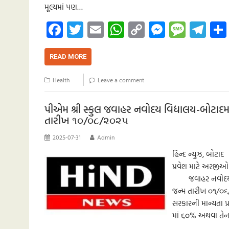
મૂલ્યમાં પણ…
Fa
T
E
W
C
M
M
Te
ce
wi
m
h
o
es
es
le
b
tt
ail
at
p
se
sa
gr
READ MORE
o
er
s
y
n
g
a
Health
Leave a comment
o
A
Li
g
e
m
k
p
nk
er
પીએમ શ્રી સ્કુલ જવાહર નવોદય વિદ્યાલય-બોટાદમા
તારીખ ૧૦/૦૮/૨૦૨૫
p
2025-07-31
Admin
હિન્દ ન્યુઝ, બોટ
પ્રવેશ માટે અરજી
જવાહર નવોદય વિદ્ય
જન્મ તારીખ ૦૧/૦૬
સરકારની માન્યતા પ્
માં ૬૦% અથવા તેન