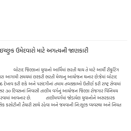
S
h
ar
e
વા ઇચ્છુક ઉમેદવારો માટે અગત્યની જાણકારી
 બોટાદ જિલ્લાનાં યુવાનો આર્મિમાં ભરતી થાય તે માટે આર્મી રીક્રુટિંગ
રા આગામી સમયમાં લશ્કરી ભરતી મેળાનુ આયોજન થનાર છે.જેમાં બોટાદ
રેષ્ઠ દેખાવ કરી શકે અને પસંદગીનાં તમામ તબક્કાઓ ઉત્તીર્ણ કરી રાષ્ટ્ર સેવામાં
તુસર ૩૦ દિવસનાં નિવાસી તાલીમ વર્ગનું આયોજન જિલ્લા રોજગાર વિનિમય
ારા કરવામાં આવનાર છે. તાલીમવર્ગમાં જોડાયેલ યુવાનોને અસરકારક
ક કસોટીની તૈયારી સાથે રહેવા અને જમવાની નિ:શુલ્ક વ્યવસ્થા અને નિયત
S