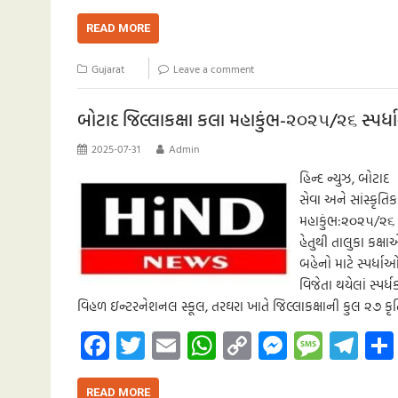
ce
wi
m
h
o
es
es
le
b
tt
ail
at
p
se
sa
gr
READ MORE
o
er
s
y
n
g
a
Gujarat
Leave a comment
o
A
Li
g
e
m
k
p
nk
er
બોટાદ જિલ્લાકક્ષા કલા મહાકુંભ-૨૦૨૫/૨૬ સ્પર્
p
2025-07-31
Admin
હિન્દ ન્યુઝ, બોટ
સેવા અને સાંસ્કૃતિ
મહાકુંભ:૨૦૨૫/૨૬ આ
હેતુથી તાલુકા કક
બહેનો માટે સ્પર્ધાઓ
વિજેતા થયેલાં સ્પ
વિહળ ઇન્ટરનેશનલ સ્કૂલ, તરઘરા ખાતે જિલ્લાકક્ષાની કુલ ૨૭ 
Fa
T
E
W
C
M
M
Te
ce
wi
m
h
o
es
es
le
READ MORE