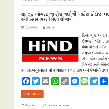
Education
Leave a comment
o
A
Li
g
e
m
k
p
nk
er
તા. ૦૪ ઓગસ્ટ ના રોજ નલીની આર્ટસ કોલેજ, વલ
એપ્રેન્ટિસ ભરતી મેળો યોજાશે
p
2025-07-31
Admin
હિન્દ ન્યુઝ, આણંદ
ઉજવણી અંતર્ગત તા
મેળો યોજાશે. મહિ
સંયુક્ત ઉપક્રમે ત
ટી.વી. પટેલ આર્ટસ
રોજગાર અને એપ્રે
સ્નાતક,અનુસ્નાતક ની લાયકાત ધરાવતા હોય અને જેઓની ઉંમર 
Fa
T
E
W
C
M
M
Te
ce
wi
m
h
o
es
es
le
b
tt
ail
at
p
se
sa
gr
READ MORE
o
er
s
y
n
g
a
Gujarat
Leave a comment