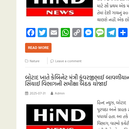
માટે સૌ પ્રથમ એક 
તેમાં દેશી ગાયનું ૨
ચાલશે નહીં. એક લો
Fa
T
E
W
C
M
M
Te
ce
wi
m
h
o
es
es
le
b
tt
ail
at
p
se
sa
gr
READ MORE
o
er
s
y
n
g
a
Nature
Leave a comment
o
A
Li
g
e
m
k
p
nk
er
બોટાદ ખાતે કેબિનેટ મંત્રી કુંવરજીભાઈ બાવળીયાન
સિંચાઈ વિભાગની સમીક્ષા બેઠક યોજાઈ
p
2025-07-31
Admin
હિન્દ ન્યુઝ, બો
પુરવઠા અને ગ્રાહક 
પધાર્યા હતા. આ તકે
વિભાગ, વાસ્મો ક