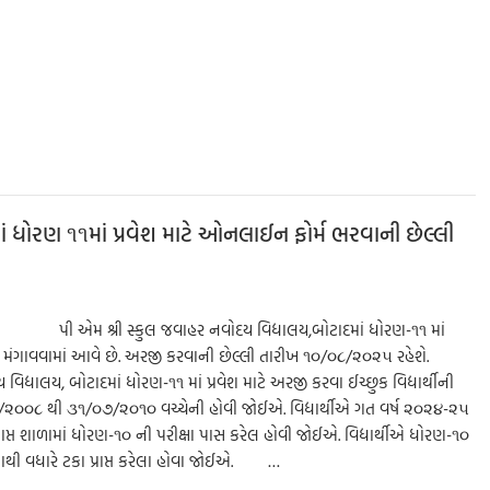
S
h
ar
e
ં ધોરણ ૧૧માં પ્રવેશ માટે ઓનલાઈન ફોર્મ ભરવાની છેલ્લી
ાદ પી એમ શ્રી સ્કુલ જવાહર નવોદય વિદ્યાલય,બોટાદમાં ધોરણ-૧૧ માં
ઓ મંગાવવામાં આવે છે. અરજી કરવાની છેલ્લી તારીખ ૧૦/૦૮/૨૦૨૫ રહેશે.
ાલય, બોટાદમાં ધોરણ-૧૧ માં પ્રવેશ માટે અરજી કરવા ઈચ્છુક વિદ્યાર્થીની
/૨૦૦૮ થી ૩૧/૦૭/૨૦૧૦ વચ્ચેની હોવી જોઈએ. વિદ્યાર્થીએ ગત વર્ષ ૨૦૨૪-૨૫
રાપ્ત શાળામાં ધોરણ-૧૦ ની પરીક્ષા પાસ કરેલ હોવી જોઈએ. વિદ્યાર્થીએ ધોરણ-૧૦
ાથી વધારે ટકા પ્રાપ્ત કરેલા હોવા જોઈએ. …