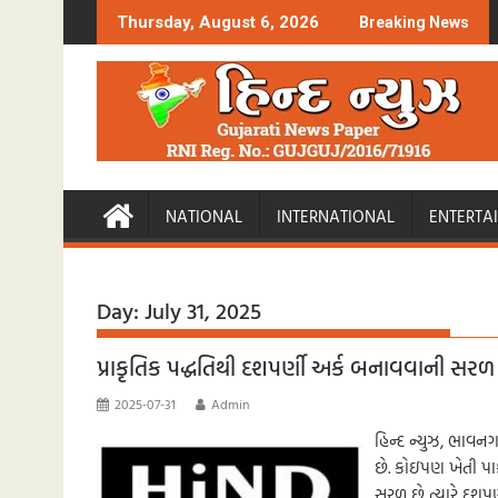
Skip
Thursday, August 6, 2026
Breaking News
to
content
NATIONAL
INTERNATIONAL
ENTERTA
Day:
July 31, 2025
પ્રાકૃતિક પદ્ધતિથી દશપર્ણી અર્ક બનાવવાની સરળ
2025-07-31
Admin
હિન્દ ન્યુઝ, ભાવન
છે. કોઇપણ ખેતી પ
સરળ છે ત્યારે દશપ