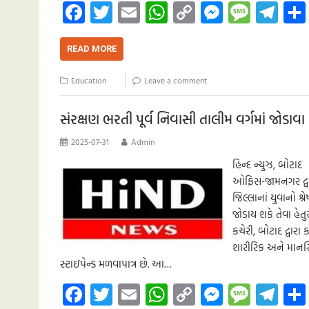
Fa
T
E
W
C
M
M
Te
ce
wi
m
h
o
es
es
le
b
tt
ail
at
p
se
sa
gr
READ MORE
o
er
s
y
n
g
a
Education
Leave a comment
o
A
Li
g
e
m
k
p
nk
er
સંરક્ષણ ભરતી પૂર્વ નિવાસી તાલીમ વર્ગમાં જોડા
p
2025-07-31
Admin
હિન્દ ન્યુઝ, બોટાદ
ઓફિસ-જામનગર દ્વા
જિલ્લાનાં યુવાનો શ્
જોડાય શકે તેવા હે
કચેરી, બોટાદ દ્વ
શારીરિક અને માનસિ
સ્ટાઇપેન્ડ મળવાપાત્ર છે. આ…
Fa
T
E
W
C
M
M
Te