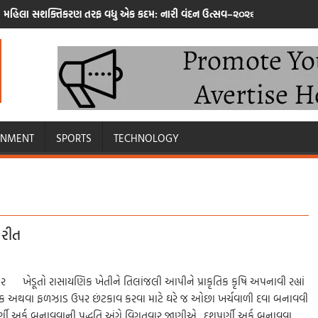
મહિલા સશક્તિકરણ તરફ વધુ એક કદમ: નારી વંદન ઉત્સવ–૨૦૨૬ નર્મદા જિલ્લો
INMENT
SPORTS
TECHNOLOGY
 રીત
ગર ખેડૂતો રાસાયણિક ખેતીને તિલાંજલી આપીને પ્રાકૃતિક કૃષિ અપનાવી રહ્યાં
ાક અથવા ફળઝાડ ઉપર છંટકાવ કરવા માટે ઘરે જ ઓછા ખર્ચવાળી દવા બનાવવી
ર્ણી અર્ક બનાવવાની પદ્ધતિ અંગે વિગતવાર જાણીએ. દશપર્ણી અર્ક બનાવવા