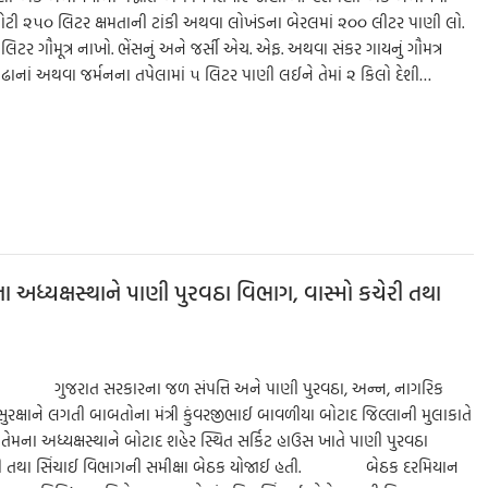
મોટી ૨૫૦ લિટર ક્ષમતાની ટાંકી અથવા લોખંડના બેરલમાં ૨૦૦ લીટર પાણી લો.
૦ લિટર ગૌમૂત્ર નાખો. ભેંસનું અને જર્સી એચ. એફ. અથવા સંકર ગાયનું ગૌમત્ર
ઢાનાં અથવા જર્મનના તપેલામાં ૫ લિટર પાણી લઈને તેમાં ૨ કિલો દેશી…
S
h
ar
e
ા અધ્યક્ષસ્થાને પાણી પુરવઠા વિભાગ, વાસ્મો કચેરી તથા
ટાદ ગુજરાત સરકારના જળ સંપત્તિ અને પાણી પુરવઠા, અન્ન, નાગરિક
સુરક્ષાને લગતી બાબતોના મંત્રી કુંવરજીભાઈ બાવળીયા બોટાદ જિલ્લાની મુલાકાતે
 તેમના અધ્યક્ષસ્થાને બોટાદ શહેર સ્થિત સર્કિટ હાઉસ ખાતે પાણી પુરવઠા
ચેરી તથા સિંચાઈ વિભાગની સમીક્ષા બેઠક યોજાઈ હતી. બેઠક દરમિયાન