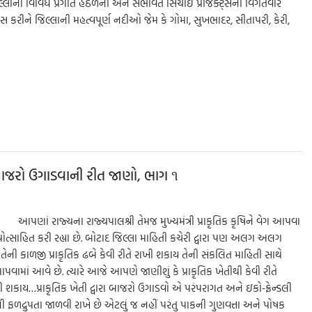
જિલ્લાના વિવિધ પ્રગતિ હેઠળના અને સંભવિત સિંચાઈ પ્રોજેક્ટ્સની વિગતવાર
ાસ કરીને જિલ્લાની મહત્વપૂર્ણ નદીઓ જેમ કે ગોમા, સુખભાદર, સીતાપરી, કેરી,
S
h
ar
e
 બાજરો ઉગાડવાની રીત જાણો, ભાગ ૧
 આપણાં રાજ્યના રાજ્યપાલશ્રી તેમજ મુખ્યમંત્રી પ્રાકૃતિક કૃષિને વેગ આપવા
પ્રોત્સાહિત કરી રહ્યા છે. બોટાદ જિલ્લા માહિતી કચેરી દ્વારા પણ અલગ અલગ
 તેની કાળજી પ્રાકૃતિક ઢબે કેવી રીતે રાખી શકાય તેની સંકલિત માહિતી સાથે
માં આવે છે. ત્યારે આજે આપણે જાણીશું કે પ્રાકૃતિક ખેતીથી કેવી રીતે
ી શકાય…પ્રાકૃતિક ખેતી દ્વારા બાજરો ઉગાડવો એ પરંપરાગત અને ઇકો-ફ્રેન્ડલી
ી ફળદ્રુપતા જાળવી રાખે છે એટલું જ નહીં પરંતુ પાકની ગુણવત્તા અને પોષક