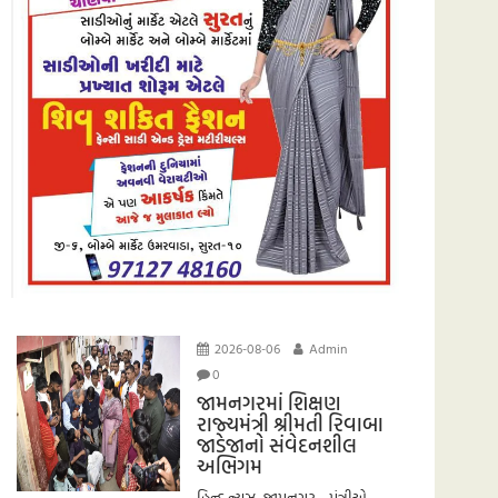
2026-08-06
Admin
0
જામનગરમાં શિક્ષણ
રાજ્યમંત્રી શ્રીમતી રિવાબા
જાડેજાનો સંવેદનશીલ
અભિગમ
હિન્દ ન્યુઝ, જામનગર મંત્રીએ