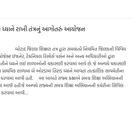
ar
e
 ધ્યાને રાખી તંત્રનું આગોતરું આયોજન
દ બોટાદ જિલ્લા શિક્ષણ તંત્ર દ્વારા સમયાંતરે નિયમિત જિલ્લાની વિવિધ
રોજેક્ટ ઈજનેર, ટેકનિકલ રિસોર્સ પર્સન અને અન્ય અધિકારીઓ દ્વારા
ામતીને ધ્યાને લઈ શાળાઓની ચકાસણી કરવામાં આવે છે. જે અન્વયે ચકાસણી
 પ્રાથમિક શાળામાં બે ઓરડામાં તિરાડ ધ્યાને આવતાં તાત્કાલિક સાવચેતીના
ાથ ધરવામાં આવી હતી. આ બાબતે રાજ્ય કક્ષાએ સમગ્ર શિક્ષા અભિયાનની
ાં આવી હતી.જે અન્વયે રાજ્યની સમગ્ર શિક્ષા અભિયાનની કચેરીના સિવિલ
ાત કરવામાં આવી…
S
h
ar
e