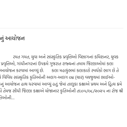
h
ar
e
ધાનું આયોજન
ાદ રમત ગમત, યુવા અને સાંસ્કૃતિક પ્રવૃત્તિઓ વિભાગનાં કમિશનર, યુવક
ક પ્રવૃત્તિઓ, ગાંધીનગરનાં ઉપક્રમે ગુજરાત રાજ્યનાં તમામ જિલ્લાઓમાં કલા
યોજન કરવામાં આવ્યું છે. કલા મહાકુંભમાં કલાકારો સ્પર્ધકો ભાગ લે તે
્ષાએ વિવિધ સાંસ્કૃતિક કૃતિઓની અલગ-અલગ ૦૪ (ચાર) વયજુથમાં ભાઈઓ-
નું આયોજન હાથ ધરવામાં આવ્યું હતું. જેમાં તાલુકા કક્ષાએ પ્રથમ અને દ્વિત્ય ક્રમે
ર્ધકો તેમજ સીધી જિલ્લા કક્ષાએ યોજાનાર કૃતિઓની તા.૦૫/૦૮/૨૦૨૫ ના રોજ શ્રી
કૃતિઓની…
S
h