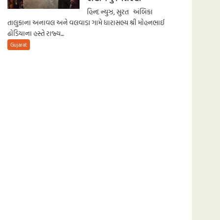
હિન્દ ન્યુઝ, સુરત અંબિકા
તાલુકાના અનાવલ અને વલવાડા ગામે ધારાસભ્ય શ્રી મોહનભાઈ
ઢોડિયાના હસ્તે રાજ્ય...
Gujarat