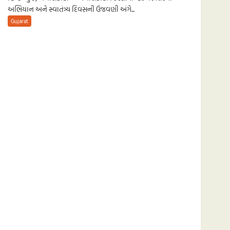
અભિયાન અને સ્વાતંત્ર્ય દિવસની ઉજવણી અંગે...
Gujarat