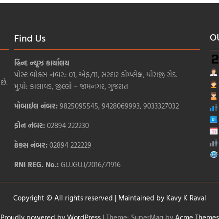
O
Find Us
હિન્દ ન્યૂઝ કાર્યાલય
પોસ્ટ બોક્સ નંબર.: 01, એફ/11, સરદાર કોમ્પ્લેક્ષ, ધોરાજી રોડ.
છે.
મુ.પો: કાલાવડ, જીલ્લો – જામનગર, ગુજરાત
મોબાઈલ નંબર:
9825095545, 9428069993, 9033327032
ફોન નંબર:
02894 222230
ફેક્સ નંબર:
02894 222229
RNI REG. No.:
GUJGUJ/2016/71916
Copyright © All rights reserved | Maintained by
Kavy K Raval
Proudly powered by WordPress
|
Theme: SuperMag by
Acme Themes