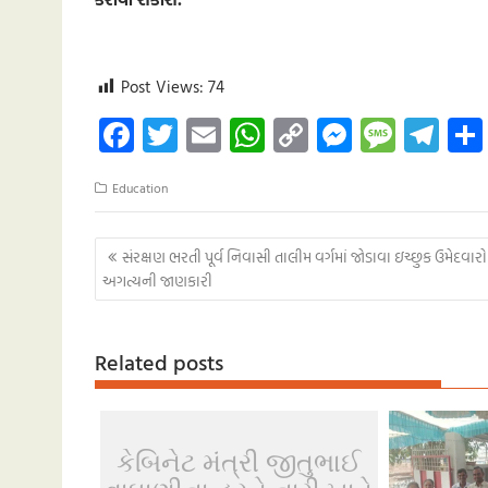
Post Views:
74
Fa
T
E
W
C
M
M
Te
ce
wi
m
h
o
es
es
le
Education
b
tt
ail
at
p
se
sa
gr
o
er
s
y
n
g
a
Post
સંરક્ષણ ભરતી પૂર્વ નિવાસી તાલીમ વર્ગમાં જોડાવા ઇચ્છુક ઉમેદવારો 
o
A
Li
g
e
m
navigation
અગત્યની જાણકારી
k
p
nk
er
p
Related posts
કેબિનેટ મંત્રી જીતુભાઈ