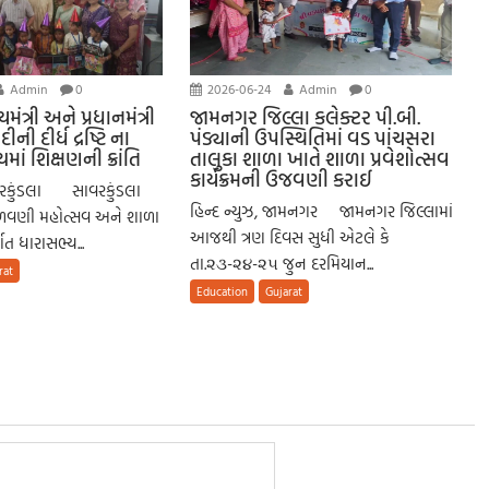
Admin
0
2026-06-24
Admin
0
મંત્રી અને પ્રધાનમંત્રી
જામનગર જિલ્લા કલેક્ટર પી.બી.
ીની દીર્ધ દ્રષ્ટિ ના
પંડ્યાની ઉપસ્થિતિમાં વડ પાંચસરા
માં શિક્ષણની ક્રાંતિ
તાલુકા શાળા ખાતે શાળા પ્રવેશોત્સવ
કાર્યક્રમની ઉજવણી કરાઈ
ાવરકુંડલા સાવરકુંડલા
હિન્દ ન્યુઝ, જામનગર જામનગર જિલ્લામાં
કેળવણી મહોત્સવ અને શાળા
આજથી ત્રણ દિવસ સુધી એટલે કે
્ગત ધારાસભ્ય...
તા.૨૩-૨૪-૨૫ જુન દરમિયાન...
rat
Education
Gujarat