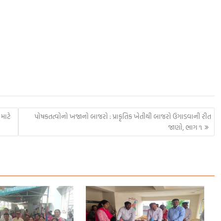
S
h
ar
e
માટે
પોષકતત્વોનો ખજાનો બાજરો : પ્રાકૃતિક ખેતીથી બાજરો ઉગાડવાની રીત
જાણો, ભાગ ૧