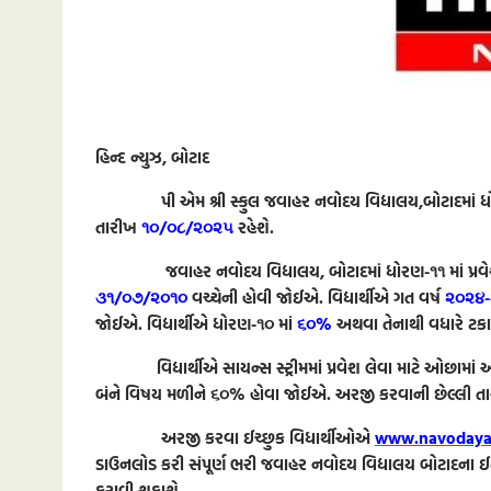
હિન્દ ન્યુઝ, બોટાદ
પી એમ શ્રી સ્કુલ જવાહર નવોદય વિદ્યાલય,બોટાદમાં ધોરણ-
તારીખ
૧૦/૦૮/૨૦૨૫
રહેશે.
જવાહર નવોદય વિદ્યાલય, બોટાદમાં ધોરણ-૧૧ માં પ્રવેશ મા
૩૧/૦૭/૨૦૧૦
વચ્ચેની હોવી જોઈએ. વિદ્યાર્થીએ ગત વર્ષ
૨૦૨૪
જોઈએ. વિદ્યાર્થીએ ધોરણ-૧૦ માં
૬૦%
અથવા તેનાથી વધારે ટકા પ
વિદ્યાર્થીએ સાયન્સ સ્ટ્રીમમાં પ્રવેશ લેવા માટે ઓછામાં ઓ
બંને વિષય મળીને ૬૦% હોવા જોઈએ. અરજી કરવાની છેલ્લી ત
અરજી કરવા ઈચ્છુક વિધાર્થીઓએ
www.navodaya.
ડાઉનલોડ કરી સંપૂર્ણ ભરી જવાહર નવોદય વિદ્યાલય બોટાદના 
કરાવી શકાશે.