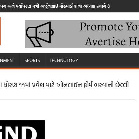
વન અને પર્યાવરણ મંત્રી અર્જૂનભાઈ મોઢવાડીયાના અધ્યક્ષ સ્થાને ધ્રોલના ઐતિહાસિક ભ
INMENT
SPORTS
TECHNOLOGY
ં ધોરણ ૧૧માં પ્રવેશ માટે ઓનલાઈન ફોર્મ ભરવાની છેલ્લી