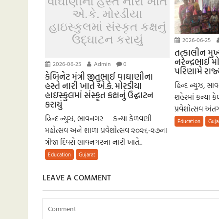
વાઘાણીના હસ્તે નારી ખાતે
એ.કે. મોરડીયા
હાઇસ્કુલમાં સંસ્કૃત કક્ષનું
ઉદ્ઘાટન કરાયું
2026-06-25
તત્કાલીન મુખ્ય
નરેન્દ્રભાઈ મોદ
2026-06-25
Admin
0
પરિણામે રાજ્ય
કેબિનેટ મંત્રી જીતુભાઈ વાઘાણીના
હસ્તે નારી ખાતે એ.કે. મોરડીયા
હિન્દ ન્યુઝ, સ
હાઇસ્કુલમાં સંસ્કૃત કક્ષનું ઉદ્ઘાટન
શહેરમાં કન્યા 
કરાયું
પ્રવેશોત્સવ અંતર
હિન્દ ન્યુઝ, ભાવનગર કન્યા કેળવણી
Education
Guja
મહોત્સવ અને શાળા પ્રવેશોત્સવ ૨૦૨૬-૨૭ના
ત્રીજા દિવસે ભાવનગરના નારી ખાતે...
Education
Gujarat
LEAVE A COMMENT