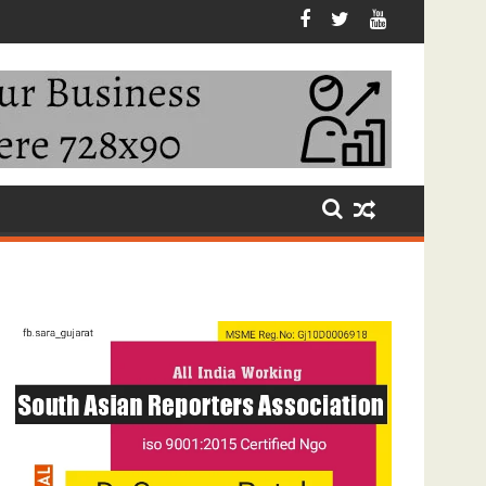
ૂચરમોરી ખાતે થશે જિલ્લા કક્ષાના 'સ્વાતંત્ર્ય પર્વ'ની ભવ્ય ઉજવણી