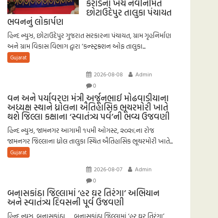
કરોડના ખર્ચે નવનિર્મિત
છોટાઉદેપુર તાલુકા પંચાયત
ભવનનું લોકાર્પણ
હિન્દ ન્યુઝ, છોટાઉદેપુર ગુજરાત સરકારના પંચાયત, ગ્રામ ગૃહનિર્માણ
અને ગ્રામ વિકાસ વિભાગ દ્વારા ‘કન્સ્ટ્રક્શન ઓફ તાલુકા...
Gujarat
2026-08-08
Admin
0
વન અને પર્યાવરણ મંત્રી અર્જૂનભાઈ મોઢવાડીયાના
અધ્યક્ષ સ્થાને ધ્રોલના ઐતિહાસિક ભૂચરમોરી ખાતે
થશે જિલ્લા કક્ષાના ‘સ્વાતંત્ર્ય પર્વ’ની ભવ્ય ઉજવણી
હિન્દ ન્યુઝ, જામનગર આગામી ૧૫મી ઓગસ્ટ, ૨૦૨૬ના રોજ
જામનગર જિલ્લાના ધ્રોલ તાલુકા સ્થિત ઐતિહાસિક ભૂચરમોરી ખાતે...
Gujarat
2026-08-07
Admin
0
બનાસકાંઠા જિલ્લામાં ‘હર ઘર તિરંગા’ અભિયાન
અને સ્વાતંત્ર્ય દિવસની પૂર્વ ઉજવણી
હિન્દ ન્યુઝ, બનાસકાંઠા બનાસકાંઠા જિલ્લામાં ‘હર ઘર તિરંગા’