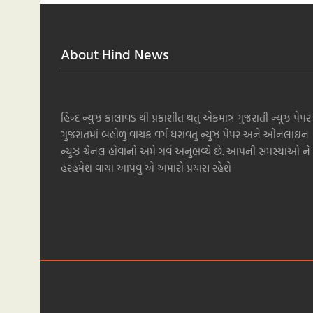
About Hind News
હિન્દ ન્યુઝ કાલાવડ થી પ્રકાશીત થતુ એકમાત્ર ગુજરાતી ન્યૂઝ પેપર 
ગુજરાતમાં બહોળુ વાચક વર્ગ ધરાવતુ ન્યુઝ પેપર અને ઓનલાઇન
ન્યુઝ ચેનલ હોવાનો અમે ગર્વ અનુભવ્યે છે. આપની સમસ્યાઓ ને
હરહંમેશ વાચા આપવુ એ અમારો પ્રયાસ રહેશે