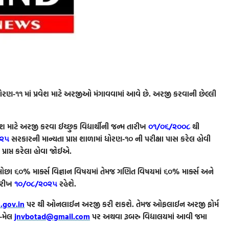
૧૧ માં પ્રવેશ માટે અરજીઓ મંગાવવામાં આવે છે. અરજી કરવાની છેલ્લી
ટે અરજી કરવા ઈચ્છુક વિદ્યાર્થીની જન્મ તારીખ
૦૧/૦૬/૨૦૦૮
થી
-૨૫
સરકારની માન્યતા પ્રાપ્ત શાળામાં ધોરણ-૧૦ ની પરીક્ષા પાસ કરેલ હોવી
્રાપ્ત કરેલા હોવા જોઈએ.
છા ૬૦% માર્ક્સ વિજ્ઞાન વિષયમાં તેમજ ગણિત વિષયમાં ૬૦% માર્ક્સ અને
ારીખ
૧૦/૦૮/૨૦૨૫
રહેશે.
gov.in
પર થી ઓનલાઈન અરજી કરી શકશે. તેમજ ઓફલાઈન અરજી ફોર્મ
ઈ-મેલ
jnvbotad@gmail.com
પર અથવા રૂબરુ વિદ્યાલયમાં આવી જમા