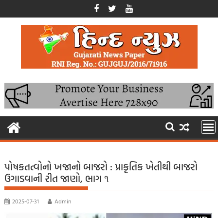
Skip
to
content
પોષકતત્વોનો ખજાનો બાજરો : પ્રાકૃતિક ખેતીથી બાજરો
ઉગાડવાની રીત જાણો, ભાગ ૧
2025-07-31
Admin