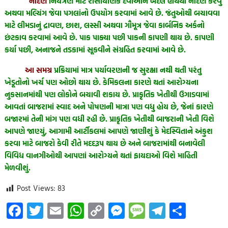
નીંદણ
નિયંત્રણ માટે રાસાયણિક દવાઓને બદલે હાથેથી નીંદણ કરવું
અથવા મલ્ચિંગ જેવા પગલાંનો ઉપયોગ કરવામાં આવે છે. જંતુઓથી બચાવવા
માટે લીમડાનું દ્રાવણ, છાશ, લસ્સી અથવા ગૌમૂત્ર જેવા કાર્બનિક અર્કનો
છંટકાવ કરવામાં આવે છે. પાક પાક્યા પછી પાકની કાપણી થાય છે. કાપણી
કર્યા પછી, અનાજને તડકામાં સૂકવીને સંગ્રહિત કરવામાં આવે છે.
આ સમગ્ર
પ્રક્રિયામાં માત્ર પર્યાવરણની જ સુરક્ષા નથી થતી પરંતુ
ખેડૂતોનો ખર્ચ પણ ઓછો થાય છે. કેમિકલના કારણે થતાં આરોગ્યના
નુકસાનમાંથી પણ લોકોને બચાવી શકાય છે. પ્રાકૃતિક ખેતીથી ઉગાડવામાં
આવતાં બાજરામાં સ્વાદ અને પોષણની માત્રા પણ વધુ હોય છે, જેનાં કારણે
બજારમાં તેની માંગ પણ વધી રહી છે. પ્રાકૃતિક ખેતીથી બાજરાની ખેતી વિશે
આપણે જાણ્યું, આગામી આર્ટીકલમાં આપણે જાણીશું કે મેદસ્વિતાને અંકુશ
કરવા માટે બાજરો કેવી રીતે મદદરૂપ થાય છે અને બાજરામાંથી બનાવેલી
વિવિધ વાનગીઓથી આપણાં આરોગ્યને થતાં ફાયદાઓ વિશે માહિતી
મેળવીશું.
Post Views:
83
Fa
T
E
W
C
M
M
Te
S
ce
wi
m
h
o
es
es
le
h