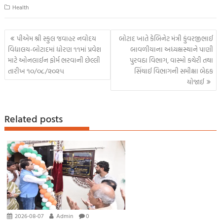
Health
b
tt
ail
at
p
se
sa
gr
ar
o
er
s
y
n
g
a
e
Post
પીએમ શ્રી સ્કુલ જવાહર નવોદય
બોટાદ ખાતે કેબિનેટ મંત્રી કુંવરજીભાઈ
o
A
Li
g
e
m
navigation
વિદ્યાલય-બોટાદમાં ધોરણ ૧૧માં પ્રવેશ
બાવળીયાના અધ્યક્ષસ્થાને પાણી
k
p
nk
er
માટે ઓનલાઈન ફોર્મ ભરવાની છેલ્લી
પુરવઠા વિભાગ, વાસ્મો કચેરી તથા
તારીખ ૧૦/૦૮/૨૦૨૫
સિંચાઈ વિભાગની સમીક્ષા બેઠક
p
યોજાઈ
Related posts
2026-08-07
Admin
0