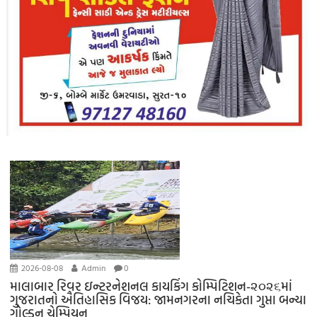
2026-08-08
Admin
0
માલાબાર રિવર ઇન્ટરનેશનલ કાયકિંગ કોમ્પિટિશન-૨૦૨૬માં
ગુજરાતનો ઐતિહાસિક વિજય: જામનગરના નચિકેતા ગુપ્તા બન્યા
ગોલ્ડન ચેમ્પિયન