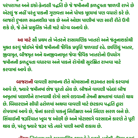
પરંપરાગત અને ઇકો-ફ્રેન્ડલી પદ્ધતિ છે જે જમીનની ફળદ્રુપતા જાળવી રાખે છે
એટલું જ નહીં પરંતુ પાકની ગુણવત્તા અને પોષક મૂલ્યમાં પણ વધારો કરે છે.
બાજરો દુષ્કાળ સહનશીલ પાક છે અને ઓછા પાણીમાં પણ સારી રીતે ઉગી
શકે છે, જે તેને પ્રાકૃતિક ખેતી માટે યોગ્ય બનાવે છે.
આ માટે
સૌ પ્રથમ તો ખેતરને રાસાયણિક ખાતરો અને જંતુનાશકોથી
મુક્ત કરવું જોઈએ જેથી જમીનની જૈવિક પ્રવૃત્તિ જળવાઈ રહે. છાણિયું ખાતર,
જીવામૃત, બીજમૃત અને ઘનજીવનામૃત જેવા જૈવિક ખાતરોનો ઉપયોગ
જમીનની ફળદ્રુપતા વધારવા અને પાકને રોગોથી સુરક્ષિત રાખવા માટે
કરવામાં આવે છે.
બાજરાની
વાવણી સામાન્ય રીતે ચોમાસાની શરૂઆત સાથે કરવામાં
આવે છે, જ્યારે જમીનમાં ભેજ પૂરતો હોય છે. બીજને વાવણી પહેલાં બીજ
અમૃતમાં પલાળીને રાખવાથી રોગો સામે લડવાની તેમની ક્ષમતામાં વધારો થાય
છે. બિયારણને સીધી હરોળમાં અથવા વાવણી માટે છંટકાવ પદ્ધતિ દ્વારા
રોપવામાં આવે છે, જેનાં કારણે પાકનું નિરીક્ષણ અને નિંદણ સરળ બને છે.
સિંચાઈની જરૂરિયાત ખૂબ જ ઓછી છે અને મોટાભાગે વરસાદને કારણે તે પૂરી
થાય છે, પરંતુ જ્યારે જરૂર પડે ત્યારે પાણી આપી શકાય છે.