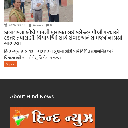
2026-08-08
Admin
0
કાલાવડના બોડી ગામની મુલાકાત લઈ કલેક્ટર પી.બી.પંડ્યાએ
દફતર તપાસણી, વિદ્યાર્થીઓ સાથે સંવાદ અને ગ્રામજનોના પ્રશ્નો
સાંભળ્યા
હિન્દ ન્યુઝ, કાલાવડ કાલાવડ તાલુકાના બોડી ગામે વિવિધ પ્રશાસનિક અને
વિકાસલક્ષી કામગીરીનું નિરીક્ષણ કરવા...
Gujarat
About Hind News