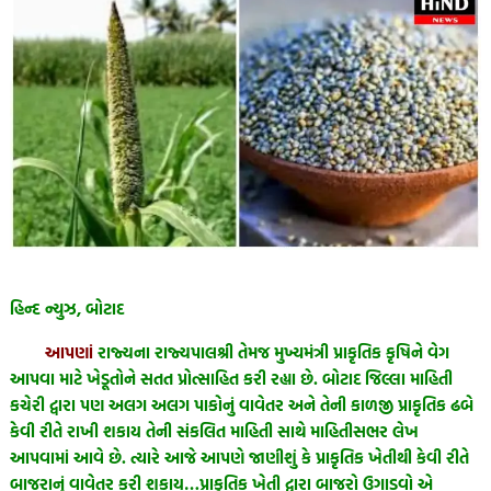
હિન્દ ન્યુઝ, બોટાદ
આપણાં
રાજ્યના રાજ્યપાલશ્રી તેમજ મુખ્યમંત્રી પ્રાકૃતિક કૃષિને વેગ
આપવા માટે ખેડૂતોને સતત પ્રોત્સાહિત કરી રહ્યા છે. બોટાદ જિલ્લા માહિતી
કચેરી દ્વારા પણ અલગ અલગ પાકોનું વાવેતર અને તેની કાળજી પ્રાકૃતિક ઢબે
કેવી રીતે રાખી શકાય તેની સંકલિત માહિતી સાથે માહિતીસભર લેખ
આપવામાં આવે છે. ત્યારે આજે આપણે જાણીશું કે પ્રાકૃતિક ખેતીથી કેવી રીતે
બાજરાનું વાવેતર કરી શકાય…પ્રાકૃતિક ખેતી દ્વારા બાજરો ઉગાડવો એ