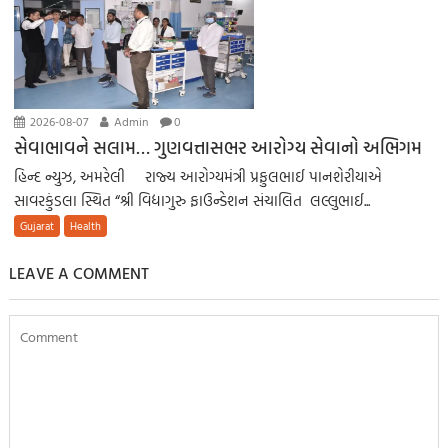
2026-08-07
Admin
0
સેવાભાવને સલામ… ગુણવત્તાસભર આરોગ્ય સેવાનો અભિગમ
હિન્દ ન્યુઝ, અમરેલી રાજ્ય આરોગ્યમંત્રી પ્રફુલભાઈ પાનશેરીયાએ
સાવરકુંડલા સ્થિત “શ્રી વિદ્યાગુરુ ફાઉન્ડેશન સંચાલિત લલ્લુભાઈ...
Gujarat
Health
LEAVE A COMMENT