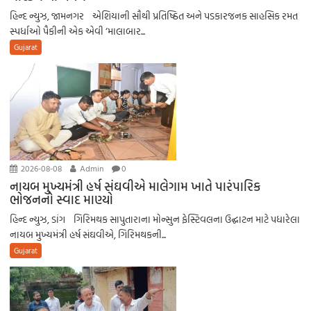
હિન્દ ન્યુઝ, જામનગર એશિયાની સૌથી પ્રતિષ્ઠિત અને પડકારજનક સાહસિક રમત
સ્પર્ધાઓ પૈકીની એક એવી ‘માલાબાર...
Gujarat
2026-08-08
Admin
0
નાયબ મુખ્યમંત્રી હર્ષ સંઘવીએ માલેગામ ખાતે પારંપારિક
ભોજનનો સ્વાદ માણ્યો
હિન્દ ન્યુઝ, ડાંગ ગિરિમથક સાપુતારાના મોન્સુન ફેસ્ટિવલના ઉદ્ઘાટન માટે પધારેલા
નાયબ મુખ્યમંત્રી હર્ષ સંઘવીએ, ગિરિમથકની...
Gujarat