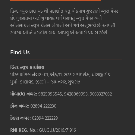
હિન્દ ન્યુઝ કાલાવડ થી પ્રકાશીત થતુ એકમાત્ર ગુજરાતી ન્યૂઝ પેપર
છે. ગુજરાતમાં બહોળુ વાચક વર્ગ ધરાવતુ ન્યુઝ પેપર અને
ઓનલાઇન ન્યુઝ ચેનલ હોવાનો અમે ગર્વ અનુભવ્યે છે. આપની
સમસ્યાઓ ને હરહંમેશ વાચા આપવુ એ અમારો પ્રયાસ રહેશે
Find Us
હિન્દ ન્યૂઝ કાર્યાલય
પોસ્ટ બોક્સ નંબર.: 01, એફ/11, સરદાર કોમ્પ્લેક્ષ, ધોરાજી રોડ.
મુ.પો: કાલાવડ, જીલ્લો – જામનગર, ગુજરાત
મોબાઈલ નંબર:
9825095545, 9428069993, 9033327032
ફોન નંબર:
02894 222230
ફેક્સ નંબર:
02894 222229
RNI REG. No.:
GUJGUJ/2016/71916