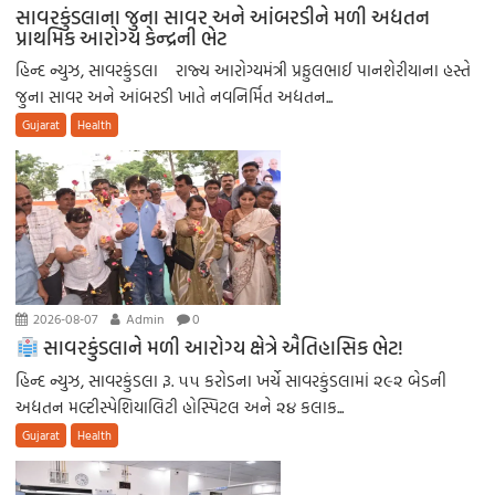
સાવરકુંડલાના જુના સાવર અને આંબરડીને મળી અદ્યતન
પ્રાથમિક આરોગ્ય કેન્દ્રની ભેટ
હિન્દ ન્યુઝ, સાવરકુંડલા રાજ્ય આરોગ્યમંત્રી પ્રફુલભાઈ પાનશેરીયાના હસ્તે
જુના સાવર અને આંબરડી ખાતે નવનિર્મિત અદ્યતન...
Gujarat
Health
2026-08-07
Admin
0
સાવરકુંડલાને મળી આરોગ્ય ક્ષેત્રે ઐતિહાસિક ભેટ!
હિન્દ ન્યુઝ, સાવરકુંડલા રૂ. ૫૫ કરોડના ખર્ચે સાવરકુંડલામાં ૨૯૨ બેડની
અદ્યતન મલ્ટીસ્પેશિયાલિટી હોસ્પિટલ અને ૨૪ કલાક...
Gujarat
Health