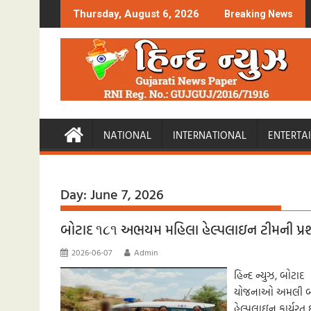
Skip
Thursday, August 6, 2026
Breaking News
to
content
NATIONAL
INTERNATIONAL
ENTERTA
Day:
June 7, 2026
બોટાદ ૧૮૧ અભયમ મહિલા હેલ્પલાઇન ટીમની પ્ર
2026-06-07
Admin
હિન્દ ન્યુઝ, બોટ
યોજનાઓ અમલી બનાવ
હેલ્પલાઇન કાર્યરત