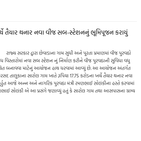
ar
e
્ચે તૈયાર થનાર નવા વીજ સબ-સ્ટેશનનું ભૂમિપૂજન કરાયું
 રાજ્ય સરકાર દ્વારા છેવાડાના ગામ સુધી અને પૂરતા પ્રમાણમાં વીજ પુરવઠો
વિધ વિસ્તારોમાં નવા સબ સ્ટેશન નું નિર્માણ કરીને વીજ પુરવઠાની સુવિધા વધુ
સ્થિત બનાવવા માટેનું આયોજન હાથ ધરવામાં આવ્યું છે. આ આયોજન અંતર્ગત
સદ તાલુકાના સારોલ ગામ ખાતે રૂપિયા 17.75 કરોડના ખર્ચે તૈયાર થનાર નવા
ુર્હુત આજે અન્ન અને નાગરિક પુરવઠા મંત્રી રમણભાઈ સોલંકીના હસ્તે કરવામાં
ી રમણભાઈ સોલંકી એ આ પ્રસંગે જણાવ્યું હતું કે સારોલ ગામ તથા આસપાસના ગ્રામ્ય
S
h
ar