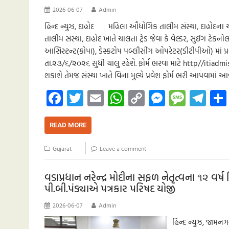
p
2026-06-07
Admin
હિન્દ ન્યુઝ, દાહોદ મહિલા ઔધોગિક તાલીમ સંસ્થા, દાહોદના આચા
તાલીમ સંસ્થા, દાહોદ ખાતે ચાલતા ટ્રેડ જેવા કે વેલ્ડર, સુઈગ ટેકનોલ
આસિસ્ટન્ટ(કોપા), ડેસ્કટોપ પબ્લીસીંગ ઓપરેટર(ડીટીપીઓ) માં પ્રવેશ
તા.૨૩/૬/૨૦૨૬ સુધી ચાલુ રહેશે. ફોર્મ ભરવા માટે http//itiad
શકાશે તેમજ સંસ્થા ખાતે વિના મુલ્યે પ્રવેશ ફોર્મ ભરી આપવામાં
Fa
T
E
W
C
M
M
Te
ce
wi
m
h
o
es
es
le
b
tt
ail
at
p
se
sa
gr
READ MORE
o
er
s
y
n
g
a
Gujarat
Leave a comment
o
A
Li
g
e
m
k
p
nk
er
વડાપ્રધાન નરેન્દ્ર મોદીના સફળ નેતૃત્વના ૧૨ વર્ષ
પી.બી.પંડ્યાએ પત્રકાર પરિષદ યોજી
p
2026-06-07
Admin
હિન્દ ન્યુઝ, જામ