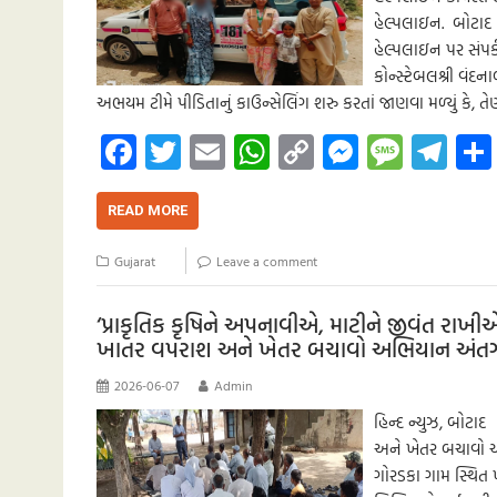
હેલ્પલાઇન. બોટાદ
હેલ્પલાઇન પર સંપર્
કોન્સ્ટેબલશ્રી વંદ
અભયમ ટીમે પીડિતાનું કાઉન્સેલિંગ શરુ કરતાં જાણવા મળ્યું કે
Fa
T
E
W
C
M
M
Te
ce
wi
m
h
o
es
es
le
b
tt
ail
at
p
se
sa
gr
READ MORE
o
er
s
y
n
g
a
Gujarat
Leave a comment
o
A
Li
g
e
m
k
p
nk
er
‘પ્રાકૃતિક કૃષિને અપનાવીએ, માટીને જીવંત રાખ
ખાતર વપરાશ અને ખેતર બચાવો અભિયાન અંતર્ગત 
p
2026-06-07
Admin
હિન્દ ન્યુઝ, બોટ
અને ખેતર બચાવો અભ
ગોરડકા ગામ સ્થિત 