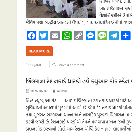
શિબિર યોજાઈ હતી.
ખાતર ઉત્પાદન કરતી
વૈજ્ઞાનિકશ્રીએ ઉપસ
જૈવિક તથા સેન્દ્રીય ખાતરનો ઉપયોગ, ગાય આધારિત ખેતીમાં વપર
Fa
T
E
W
C
M
M
Te
ce
wi
m
h
o
es
es
le
b
tt
ail
at
p
se
sa
gr
READ MORE
o
er
s
y
n
g
a
Gujarat
Leave a comment
o
A
Li
g
e
m
k
p
nk
er
જિલ્લાના રેશનકાર્ડ ધારકો હવે ક્યુઆર કોડ સ્ક
p
2026-06-07
Admin
હિન્દ ન્યુઝ, આણંદ આણંદ જિલ્લાના રેશનકાર્ડ ધારકો માટે 
સુવિધાઓ અમલમાં મુકવામાં આવી છે. જેમા રેશનકાર્ડ ધારકો પોતાન
તથા ગુજરાત સરકારના અન્ન અને નાગરિક પુરવઠા વિભાગના માર્ગદર્શ
કરવી જરૂરી છે. રેશનકાર્ડ ધારકોએ તેમને મળવાપાત્ર અનાજની ક
ડાઉનલોડ કરવાની રહેશે. માય રેશન એપ્લિકેશન દ્વારા લાભાર્થીઓ