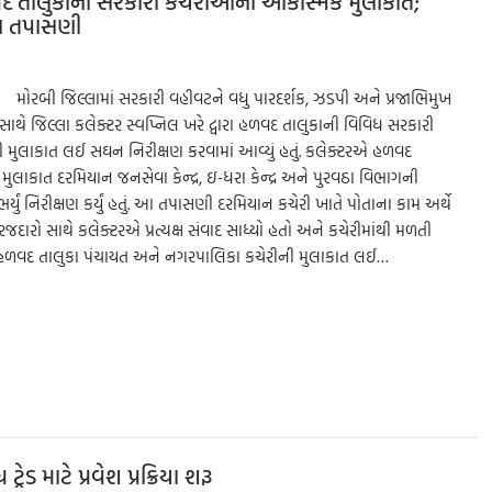
 હળવદ તાલુકાની સરકારી કચેરીઓની આકસ્મિક મુલાકાત;
ઘન તપાસણી
ી મોરબી જિલ્લામાં સરકારી વહીવટને વધુ પારદર્શક, ઝડપી અને પ્રજાભિમુખ
 જિલ્લા કલેક્ટર સ્વપ્નિલ ખરે દ્વારા હળવદ તાલુકાની વિવિધ સરકારી
હી મુલાકાત લઈ સઘન નિરીક્ષણ કરવામાં આવ્યું હતું. કલેક્ટરએ હળવદ
ુલાકાત દરમિયાન જનસેવા કેન્દ્ર, ઇ-ધરા કેન્દ્ર અને પુરવઠા વિભાગની
્યું નિરીક્ષણ કર્યું હતું. આ તપાસણી દરમિયાન કચેરી ખાતે પોતાના કામ અર્થે
ારો સાથે કલેક્ટરએ પ્રત્યક્ષ સંવાદ સાધ્યો હતો અને કચેરીમાંથી મળતી
હતા. હળવદ તાલુકા પંચાયત અને નગરપાલિકા કચેરીની મુલાકાત લઈ…
S
h
ar
e
ડ માટે પ્રવેશ પ્રક્રિયા શરૂ