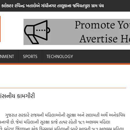
કલેક્ટર રવિન્દ્ર ખતાલેએ ગાંધીનગર તાલુકાના જમિયતપુરા ગ્રામ પંચાયતની સરપ્રાઇ
INMENT
SPORTS
TECHNOLOGY
શંસનીય કામગીરી
ાદ ગુજરાત સરકારે રાજયની મહિલાઓની સુરક્ષા અને સલામતી અર્થે અનેકવિધ
ી છે. જેમાં મહિલાની સુરક્ષા કાજે તત્પર રહેતી ૧૮૧ અભયમ મહિલા
 છે. બોટાદ જિલ્લાના એક કિસ્સામાં મહિલાની વ્હારે આવતી ૧૮૧ અભયમ મહિલા