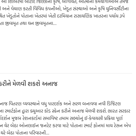
 આ શિબિરમાં બોટાદ જિલ્લાના કૃષિ, બાગાયત, આત્માના કર્મયોગીઓએ તેમજ
 અને વેચાણ કરતી વિવિધ કંપનીઓ, ખેડૂત સંસ્થાઓ અને કૃષિ યુનિવર્સીટીના
્થિત ખેડૂતોને પોતાના ખેતરમાં ખેતી દરમિયાન રાસાયણિક ખાતરના પર્યાય રૂપે
ાતા જીવામૃત તથા ઘન જીવામૃતના…
S
h
ar
e
ેન કરીને મેળવી શકશે અનાજ
અનાજ વિતરણ વ્યવસ્થાને વધુ પારદર્શક અને સરળ બનાવવા નવી ડિજિટલ
ા સ્માર્ટફોન દ્વારા ક્યુઆર કોડ સ્કેન કરીને અનાજ મેળવી શકશે. ભારત સરકાર
ન મુજબ રેશનકાર્ડમાં સમાવિષ્ટ તમામ સભ્યોનું ઈ-કેવાયસી પ્રક્રિયા પૂર્ણ
ુપન ઘેર બેઠા ઓનલાઈન જનરેટ કરવા માટે પોતાના સ્માર્ટ ફોનમાં માય રેસન એપ
 ઘરે બેઠા પોતાના પરિવારની…