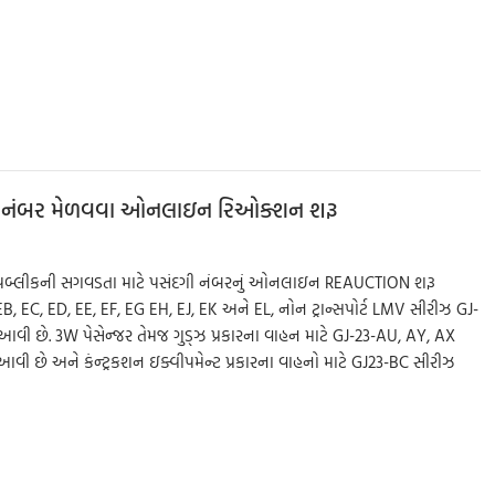
S
h
ar
e
ા નંબર મેળવવા ઓનલાઇન રિઓક્શન શરૂ
ગ પબ્લીકની સગવડતા માટે પસંદગી નંબરનું ઓનલાઇન REAUCTION શરૂ
, EB, EC, ED, EE, EF, EG EH, EJ, EK અને EL, નોન ટ્રાન્સપોર્ટ LMV સીરીઝ GJ-
આવી છે. 3W પેસેન્જર તેમજ ગુડ્ઝ પ્રકારના વાહન માટે GJ-23-AU, AY, AX
 આવી છે અને કંન્ટ્રકશન ઇક્વીપમેન્ટ પ્રકારના વાહનો માટે GJ23-BC સીરીઝ
S
h