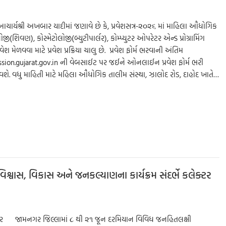
ર્યશ્રી અખબાર યાદીમાં જણાવે છે કે, પ્રવેશસત્ર-૨૦૨૬ માં માહિલા ઔધોગિક
ોજી(શિવણ), કોસ્મેટોલોજી(બ્યુટીપાર્લર), કોમ્પ્યુટર ઓપરેટર એન્ડ પ્રોગ્રામિંગ
 મેળવવા માટે પ્રવેશ પ્રક્રિયા ચાલુ છે. પ્રવેશ ફોર્મ ભરવાની અંતિમ
mission.gujarat.gov.in ની વેબસાઈટ પર જઈને ઓનલાઈન પ્રવેશ ફોર્મ ભરી
 આવશે. વધુ માહિતી માટે મહિલા ઔધોગિક તાલીમ સંસ્થા, ઝાલોદ રોડ, દાહોદ ખાતે…
S
h
ar
e
 વિશ્વાસ, વિકાસ અને જનકલ્યાણના કાર્યક્રમ સંદર્ભે કલેક્ટર
નગર જામનગર જિલ્લામાં ૮ થી ૨૧ જૂન દરમિયાન વિવિધ જનહિતલક્ષી