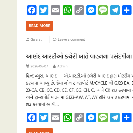
Fa
T
E
W
C
M
M
Te
ce
wi
m
h
o
es
es
le
b
tt
ail
at
p
se
sa
gr
READ MORE
o
er
s
y
n
g
a
Gujarat
Leave a comment
o
A
Li
g
e
m
k
p
nk
er
આણંદ આરટીઓ કચેરી ખાતે વાહનના પસંદગીન
p
2026-06-07
Admin
હિન્દ ન્યુઝ, આણંદ એ.આર.ટી.ઓ કચેરી આણંદ દ્વારા મોટરીં
કરવામાં આવ્યું છે. જેમાં નોન ટ્રાન્સપોર્ટ M/CYCLE ની GJ23 EA
23-CA, CB, CC, CD, CE, CF, CG, CH, CJ અને CK શરૂ કરવામાં 
અને ટ્રાન્સપોર્ટ વાહનમાં GJ23-AW, AT, AY સીરીઝ શરૂ કરવામાં
શરૂ કરવામાં આવી…
Fa
T
E
W
C
M
M
Te
ce
wi
m
h
o
es
es
le