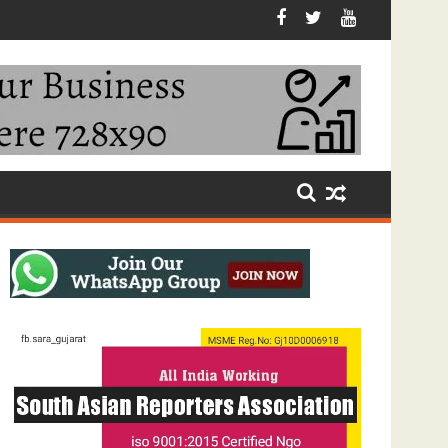
ઝ મુલાકાત કરી