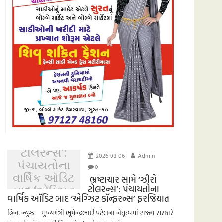
ભ્રષ્ટાચાર
સામે ‘ઝીરો
ટોલરન્સ’:
2026-08-06
Admin
પંચાયતોના
0
વાર્ષિક ઑડિટ
ભ્રષ્ટાચાર સામે ‘ઝીરો
ટોલરન્સ’: પંચાયતોના
બાદ ‘એગ્ઝિટ
વાર્ષિક ઑડિટ બાદ ‘એગ્ઝિટ કૉન્ફરન્સ’ ફરજિયાત
કૉન્ફરન્સ’
હિન્દ ન્યુઝ મુખ્યમંત્રી ભૂપેન્દ્રભાઈ પટેલના નેતૃત્વમાં રાજ્ય સરકારે
ફરજિયાત