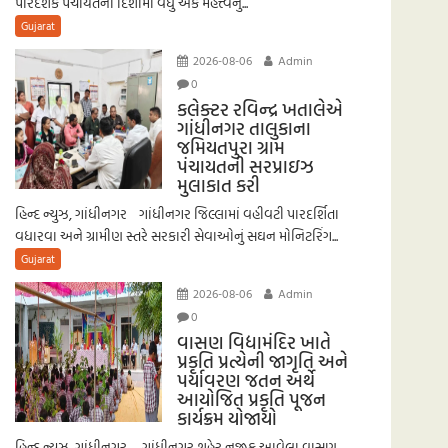
પારદર્શક પંચાયતની દિશામાં વધુ એક મહત્ત્વનું...
Gujarat
2026-08-06
Admin
0
કલેક્ટર રવિન્દ્ર ખતાલેએ
ગાંધીનગર તાલુકાના
જમિયતપુરા ગ્રામ
પંચાયતની સરપ્રાઇઝ
મુલાકાત કરી
હિન્દ ન્યુઝ, ગાંધીનગર ગાંધીનગર જિલ્લામાં વહીવટી પારદર્શિતા
વધારવા અને ગ્રામીણ સ્તરે સરકારી સેવાઓનું સઘન મોનિટરિંગ...
Gujarat
2026-08-06
Admin
0
વાસણ વિદ્યામંદિર ખાતે
પ્રકૃતિ પ્રત્યેની જાગૃતિ અને
પર્યાવરણ જતન અર્થે
આયોજિત પ્રકૃતિ પૂજન
કાર્યક્રમ યોજાયો
હિન્દ ન્યુઝ, ગાંધીનગર ગાંધીનગર શહેર નજીક આવેલા વાસણ