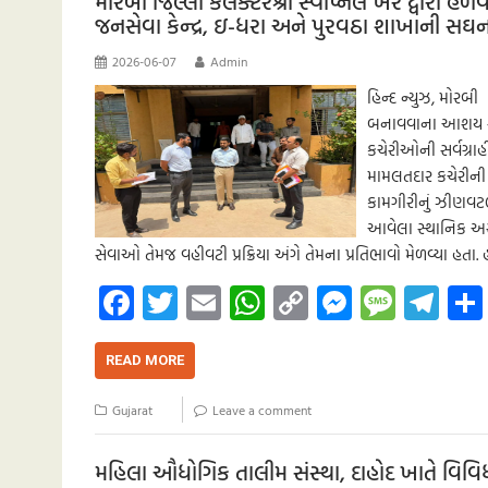
k
p
nk
er
મોરબી જિલ્લા કલેક્ટરશ્રી સ્વપ્નિલ ખરે દ્વારા
જનસેવા કેન્દ્ર, ઇ-ધરા અને પુરવઠા શાખાની સ
p
2026-06-07
Admin
હિન્દ ન્યુઝ, મોરબ
બનાવવાના આશય સાથે
કચેરીઓની સર્વગ્રા
મામલતદાર કચેરીની મ
કામગીરીનું ઝીણવટભર
આવેલા સ્થાનિક અરજદ
સેવાઓ તેમજ વહીવટી પ્રક્રિયા અંગે તેમના પ્રતિભાવો મેળવ્યા 
Fa
T
E
W
C
M
M
Te
ce
wi
m
h
o
es
es
le
b
tt
ail
at
p
se
sa
gr
READ MORE
o
er
s
y
n
g
a
Gujarat
Leave a comment
o
A
Li
g
e
m
k
p
nk
er
મહિલા ઔધોગિક તાલીમ સંસ્થા, દાહોદ ખાતે વિવિધ ટ્રે