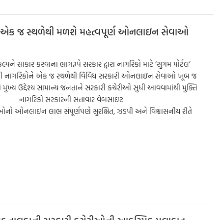
e
ૂપ: એક જ સ્થળેથી મળશે મહત્વપૂર્ણ ઓનલાઇન સેવાઓ
ને સાકાર કરવાના ભાગરૂપે સરકાર દ્વારા નાગરિકો માટે ‘સુગમ પોર્ટલ’
ાધ્યમથી નાગરિકોને એક જ સ્થળેથી વિવિધ સરકારી ઓનલાઇન સેવાઓ ખૂબ જ
ખ્ય ઉદ્દેશ્ય સામાન્ય જનતાને સરકારી કચેરીઓ સુધી આવવામાંથી મુક્તિ
ે. નાગરિકો સરકારની સત્તાવાર વેબસાઇટ
નો ઓનલાઇન લાભ સંપૂર્ણપણે સુરક્ષિત, ઝડપી અને વિશ્વાસનીય રીતે
S
h
ar
e