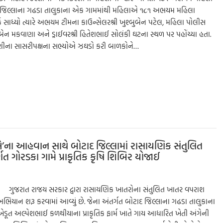
 જિલ્લાના ગઢડા તાલુકાના એક ગામમાંથી મહિલાએ ૧૮૧ અભયમ મહિલા
ક સાધ્યો ત્યારે અભયમ ટીમના કાઉન્સેલરશ્રી ખુશ્બુબેન પટેલ, મહિલા પોલીસ
નાબેન મકવાણા અને ડ્રાઈવરશ્રી હિતેશભાઈ સોલંકી ઘટના સ્થળ પર પહોંચ્યા હતા.
, તેણીના સાસરીપક્ષના સભ્યોએ ઝઘડો કરી બાળકોને…
S
h
ar
e
ીએ’ના આહવાન સાથે બોટાદ જિલ્લામાં રાસાયણિક સંતુલિત
ગોરડકા ગામે પ્રાકૃતિક કૃષિ શિબિર યોજાઈ
ાદ ગુજરાત રાજય સરકાર દ્વારા રાસાયણિક ખાતરોના સંતુલિત ખાતર વપરાશ
િયાન શરૂ કરવામાં આવ્યું છે. જેના અંતર્ગત બોટાદ જિલ્લાના ગઢડા તાલુકાના
ખેડૂત અલ્પેશભાઈ કળથીયાના પ્રાકૃતિક ફાર્મ ખાતે ગાય આધારિત ખેતી અંગેની