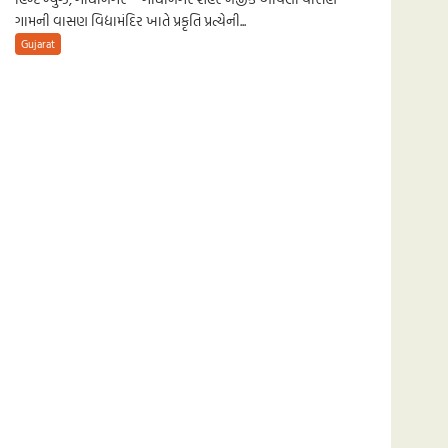
ગામની વાસણ વિદ્યામંદિર ખાતે પ્રકૃતિ પ્રત્યેની...
Gujarat