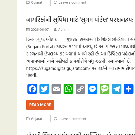
o
er
s
y
n
g
a
Gujarat
Leave a comment
o
A
Li
g
e
m
k
p
nk
er
નાગરિકોની સુવિધા માટે ‘સુગમ પોર્ટલ’ વરદાનર
p
2026-06-07
Admin
હિન્દ ન્યુઝ, બોટાદ ગુજરાત સરકારના ડિજિટલ ઇન્ડિયાના સંકલ્પ
(Sugam Portal) કાર્યરત કરવામાં આવ્યું છે. આ પોર્ટલના મ
સરળતાથી ઉપલબ્ધ કરાવવામાં આવી રહી છે. આ ડિજિટલ પહેલનો મુ
અપાવવાનો અને વહીવટી કામગીરીને વધુ ઝડપી બનાવવાનો છ
https://sugamdigitalgujarat.com/ પર જઈને આ તમામ સેવાઓ
મેળવી…
Fa
T
E
W
C
M
M
Te
ce
wi
m
h
o
es
es
le
b
tt
ail
at
p
se
sa
gr
READ MORE
o
er
s
y
n
g
a
Gujarat
Leave a comment
o
A
Li
g
e
m