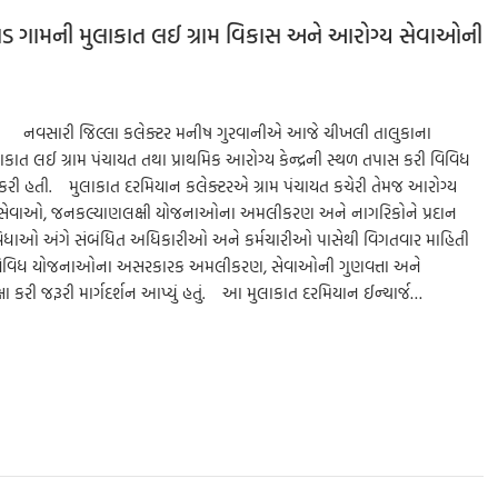
ાડ ગામની મુલાકાત લઈ ગ્રામ વિકાસ અને આરોગ્ય સેવાઓની
ારી નવસારી જિલ્લા કલેક્ટર મનીષ ગુરવાનીએ આજે ચીખલી તાલુકાના
કાત લઈ ગ્રામ પંચાયત તથા પ્રાથમિક આરોગ્ય કેન્દ્રની સ્થળ તપાસ કરી વિવિધ
 કરી હતી. મુલાકાત દરમિયાન કલેક્ટરએ ગ્રામ પંચાયત કચેરી તેમજ આરોગ્ય
બ્ધ સેવાઓ, જનકલ્યાણલક્ષી યોજનાઓના અમલીકરણ અને નાગરિકોને પ્રદાન
િધાઓ અંગે સંબંધિત અધિકારીઓ અને કર્મચારીઓ પાસેથી વિગતવાર માહિતી
ે વિવિધ યોજનાઓના અસરકારક અમલીકરણ, સેવાઓની ગુણવત્તા અને
કરી જરૂરી માર્ગદર્શન આપ્યું હતું. આ મુલાકાત દરમિયાન ઈન્ચાર્જ…
S
h
ar
e