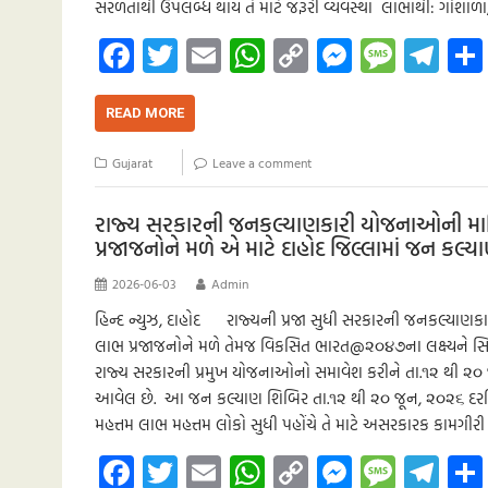
સરળતાથી ઉપલબ્ધ થાય તે માટે જરૂરી વ્યવસ્થા લાભાર્થી: ગૌશાળ
Fa
T
E
W
C
M
M
Te
ce
wi
m
h
o
es
es
le
b
tt
ail
at
p
se
sa
gr
READ MORE
o
er
s
y
n
g
a
Gujarat
Leave a comment
o
A
Li
g
e
m
k
p
nk
er
રાજ્ય સરકારની જનકલ્યાણકારી યોજનાઓની માહિત
પ્રજાજનોને મળે એ માટે દાહોદ જિલ્લામાં જન કલ
p
2026-06-03
Admin
હિન્દ ન્યુઝ, દાહોદ રાજ્યની પ્રજા સુધી સરકારની જનકલ્યાણક
લાભ પ્રજાજનોને મળે તેમજ વિકસિત ભારત@૨૦૪૭ના લક્ષ્યને સિદ્ધ
રાજ્ય સરકારની પ્રમુખ યોજનાઓનો સમાવેશ કરીને તા.૧૨ થી ૨
આવેલ છે. આ જન કલ્યાણ શિબિર તા.૧૨ થી ૨૦ જૂન, ૨૦૨૬ દ
મહત્તમ લાભ મહત્તમ લોકો સુધી પહોંચે તે માટે અસરકારક કામગીર
Fa
T
E
W
C
M
M
Te