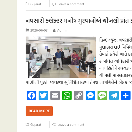
o
er
s
y
n
g
a
Gujarat
Leave a comment
o
A
Li
g
e
m
k
p
nk
er
નવસારી કલેક્ટર મનીષ ગુરવાનીએ ચીખલી પ્રાંત કચે
p
2026-06-03
Admin
હિન્દ ન્યુઝ, નવસા
મુલાકાત લઈ વિવિધ શ
તેમણે કચેરી ખાતે ક
સંબંધિત અધિકારીઓ
નાગરિકોને સ્વચ્છ 
ચીખલી મામલતદારશ્ર
પાણીની પૂરતી વ્યવસ્થા સુનિશ્ચિત કરવા તેમજ નાગરિકોને બેઠક 
Fa
T
E
W
C
M
M
Te
ce
wi
m
h
o
es
es
le
b
tt
ail
at
p
se
sa
gr
READ MORE
o
er
s
y
n
g
a
Gujarat
Leave a comment