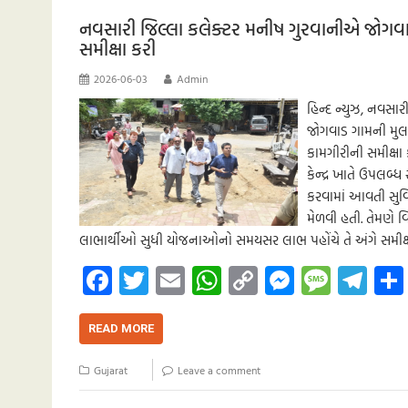
o
A
Li
g
e
m
k
p
nk
er
નવસારી જિલ્લા કલેક્ટર મનીષ ગુરવાનીએ જોગવ
સમીક્ષા કરી
p
2026-06-03
Admin
હિન્દ ન્યુઝ, નવસ
જોગવાડ ગામની મુલા
કામગીરીની સમીક્ષા
કેન્દ્ર ખાતે ઉપલ
કરવામાં આવતી સુવ
મેળવી હતી. તેમણ
લાભાર્થીઓ સુધી યોજનાઓનો સમયસર લાભ પહોંચે તે અંગે સમીક્ષા 
Fa
T
E
W
C
M
M
Te
ce
wi
m
h
o
es
es
le
b
tt
ail
at
p
se
sa
gr
READ MORE
o
er
s
y
n
g
a
Gujarat
Leave a comment
o
A
Li
g
e
m