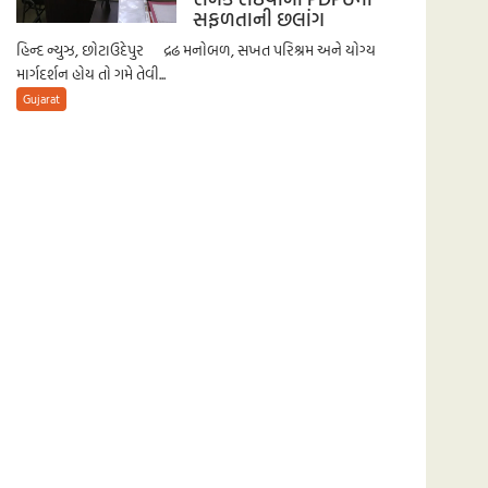
સફળતાની છલાંગ
હિન્દ ન્યુઝ, છોટાઉદેપુર દ્રઢ મનોબળ, સખત પરિશ્રમ અને યોગ્ય
માર્ગદર્શન હોય તો ગમે તેવી...
Gujarat