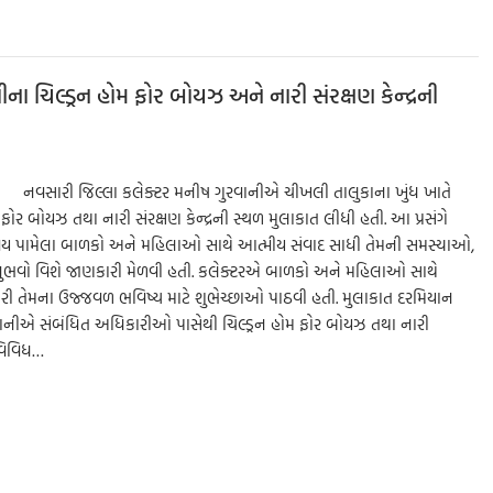
e
 ચિલ્ડ્રન હોમ ફોર બોયઝ અને નારી સંરક્ષણ કેન્દ્રની
રી નવસારી જિલ્લા કલેક્ટર મનીષ ગુરવાનીએ ચીખલી તાલુકાના ખુંધ ખાતે
ફોર બોયઝ તથા નારી સંરક્ષણ કેન્દ્રની સ્થળ મુલાકાત લીધી હતી. આ પ્રસંગે
આશ્રય પામેલા બાળકો અને મહિલાઓ સાથે આત્મીય સંવાદ સાધી તેમની સમસ્યાઓ,
ુભવો વિશે જાણકારી મેળવી હતી. કલેક્ટરએ બાળકો અને મહિલાઓ સાથે
ા કરી તેમના ઉજ્જવળ ભવિષ્ય માટે શુભેચ્છાઓ પાઠવી હતી. મુલાકાત દરમિયાન
વાનીએ સંબંધિત અધિકારીઓ પાસેથી ચિલ્ડ્રન હોમ ફોર બોયઝ તથા નારી
 વિવિધ…
S
h
ar