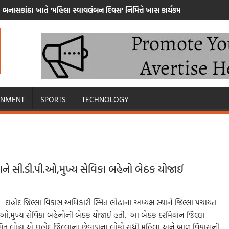
બનાસકાંઠા ખાતે 'મહિલા સ્વાવલંબન દિવસ' નિમિત્તે ખાસ કાર્યક્રમ
INMENT
SPORTS
TECHNOLOGY
ાને સી.ડી.પી.ઓ,મુખ્ય સેવિકા બહેનો બેઠક યોજાઈ
 દાહોદ જિલ્લા વિકાસ અધિકારી સ્મિત લોઢાના અધ્યક્ષ સ્થાને જિલ્લા પંચાયત
પી.ઓ,મુખ્ય સેવિકા બહેનોની બેઠક યોજાઈ હતી. આ બેઠક દરમિયાન જિલ્લા
મિત લોઢા એ દાહોદ જિલ્લાના છેવાડાના લોકો સુધી મહિલા અને બાળ વિકાસની