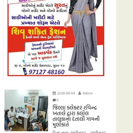
2026-08-04
Admin
0
જિલ્લા કલેક્ટર રવિન્દ્ર
ખતાલે દ્વારા કલોલ
તાલુકાના દંતાલી ગામની
મુલાકાતે
હિન્દ ન્યુઝ, ગાંધીનગર ગાંધીનગર