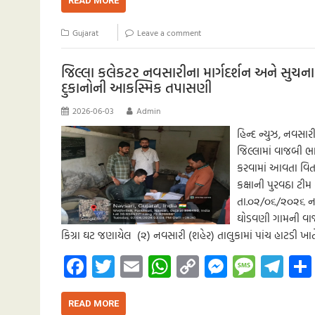
b
tt
ail
at
p
se
sa
gr
READ MORE
o
er
s
y
n
g
a
Gujarat
Leave a comment
o
A
Li
g
e
m
k
p
nk
er
જિલ્લા કલેકટર નવસારીના માર્ગદર્શન અને સુચના
દુકાનોની આકસ્મિક તપાસણી
p
2026-06-03
Admin
હિન્દ ન્યુઝ, નવસા
જિલ્લામાં વાજબી ભા
કરવામાં આવતા વિતરણ
કક્ષાની પુરવઠા ટી
તા.૦૨/૦૬/૨૦૨૬ નાં
ઘોડવણી ગામની વાજબ
કિગ્રા ઘટ જણાયેલ (૨) નવસારી (શહેર) તાલુકામાં પાંચ હાટડી 
Fa
T
E
W
C
M
M
Te
ce
wi
m
h
o
es
es
le
b
tt
ail
at
p
se
sa
gr
READ MORE