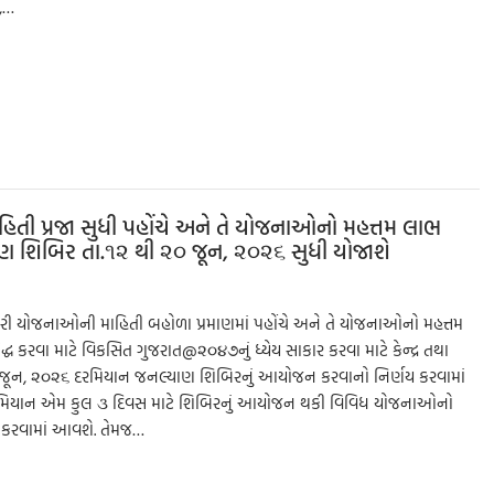
ા,…
S
h
ar
e
ી પ્રજા સુધી પહોંચે અને તે યોજનાઓનો મહત્તમ લાભ
્યાણ શિબિર તા.૧૨ થી ૨૦ જૂન, ૨૦૨૬ સુધી યોજાશે
ારી યોજનાઓની માહિતી બહોળા પ્રમાણમાં પહોંચે અને તે યોજનાઓનો મહત્તમ
 કરવા માટે વિકસિત ગુજરાત@૨૦૪૭નું ધ્યેય સાકાર કરવા માટે કેન્દ્ર તથા
૦ જૂન, ૨૦૨૬ દરમિયાન જનલ્યાણ શિબિરનું આયોજન કરવાનો નિર્ણય કરવામાં
રમિયાન એમ કુલ ૩ દિવસ માટે શિબિરનું આયોજન થકી વિવિધ યોજનાઓનો
ી કરવામાં આવશે. તેમજ…
S