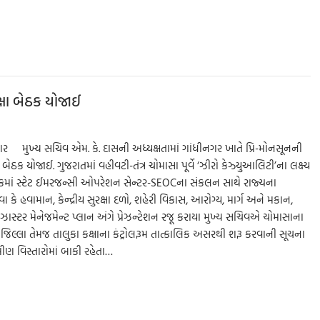
h
ar
e
્ષા બેઠક યોજાઈ
નગર મુખ્ય સચિવ એમ. કે. દાસની અધ્યક્ષતામાં ગાંધીનગર ખાતે પ્રિ-મોનસૂનની
 બેઠક યોજાઈ. ગુજરાતમાં વહીવટી-તંત્ર ચોમાસા પૂર્વે ‘ઝીરો કેઝ્યુઆલિટી’ના લક્ષ્ય
માં સ્ટેટ ઈમરજન્સી ઓપરેશન સેન્ટર-SEOCના સંકલન સાથે રાજ્યના
 કે હવામાન, કેન્દ્રીય સુરક્ષા દળો, શહેરી વિકાસ, આરોગ્ય, માર્ગ અને મકાન,
 ડિઝાસ્ટર મેનેજમેન્ટ પ્લાન અંગે પ્રેઝન્ટેશન રજૂ કરાયા મુખ્ય સચિવએ ચોમાસાના
 જિલ્લા તેમજ તાલુકા કક્ષાના કંટ્રોલરૂમ તાત્કાલિક અસરથી શરૂ કરવાની સૂચના
મીણ વિસ્તારોમાં બાકી રહેતા…
S
h