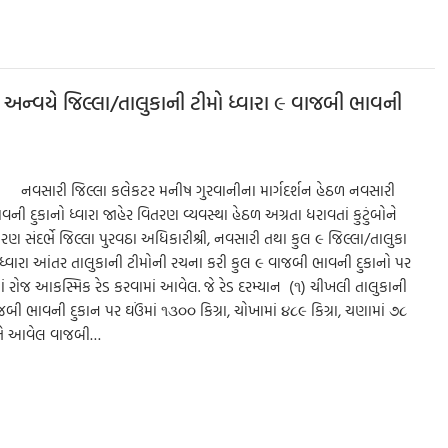
ar
e
 અન્વયે જિલ્લા/તાલુકાની ટીમો ધ્વારા ૯ વાજબી ભાવની
રી નવસારી જિલ્લા કલેકટર મનીષ ગુરવાનીના માર્ગદર્શન હેઠળ નવસારી
વની દુકાનો ધ્વારા જાહેર વિતરણ વ્યવસ્થા હેઠળ અગ્રતા ધરાવતાં કુટુંબોને
 સંદર્ભે જિલ્લા પુરવઠા અધિકારીશ્રી, નવસારી તથા કુલ ૯ જિલ્લા/તાલુકા
મ ધ્વારા આંતર તાલુકાની ટીમોની રચના કરી કુલ ૯ વાજબી ભાવની દુકાનો પર
 રોજ આકસ્મિક રેડ કરવામાં આવેલ. જે રેડ દરમ્યાન (૧) ચીખલી તાલુકાની
ી ભાવની દુકાન પર ઘઉંમાં ૧૩૦૦ કિગ્રા, ચોખામાં ૪૮૯ કિગ્રા, ચણામાં ૭૮
ખાતે આવેલ વાજબી…
S
h
ar