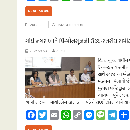
ce
wi
m
h
o
es
es
le
b
tt
ail
at
p
se
sa
gr
READ MORE
o
er
s
y
n
g
a
Gujarat
Leave a comment
o
A
Li
g
e
m
k
p
nk
er
ગાંધીનગર ખાતે પ્રિ-મોનસૂનની ઉચ્ચ-સ્તરીય સમીક
p
2026-06-03
Admin
હિન્દ ન્યુઝ, ગાંધી
ઉચ્ચ-સ્તરીય સમીક્ષા
સાથે સજ્જ આ બેઠક
મહત્વના વિભાગો જેવા
પુરવઠા વગેરે દ્વારા
આગમન પૂર્વે રાજ્ય,
આપી રાજ્યના નાગરિકોને હાલાકી ન પડે તે સંદર્ભે શહેરી અને ગ્રા
Fa
T
E
W
C
M
M
Te
ce
wi
m
h
o
es
es
le