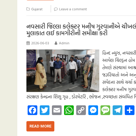
o
er
s
y
n
g
a
Gujarat
Leave a comment
o
A
Li
g
e
m
k
p
nk
er
નવસારી જિલ્લા કલેક્ટર મનીષ ગુરવાનીએ ચીખલીના
મુલાકાત લઈ કામગીરીની સમીક્ષા કરી
p
2026-06-03
Admin
હિન્દ ન્યુઝ, નવસા
આવેલ ચિલ્ડ્રન હોમ 
તેમણે સંસ્થામાં 
જરૂરિયાતો અને અન
સંવેદના સાથે ચર્ચ
કલેક્ટર મનીષ ગુર
સંરક્ષણ કેન્દ્રના શિશુ ગૃહ , ડોરમેટરિ , ભોજન ,સ્વચ્છતા સંબંધિત
Fa
T
E
W
C
M
M
Te
ce
wi
m
h
o
es
es
le
b
tt
ail
at
p
se
sa
gr
READ MORE