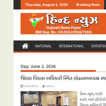
Skip
Thursday, August 6, 2026
Breaking News
to
content
NATIONAL
INTERNATIONAL
ENTERTA
Day:
June 3, 2026
જિલ્લા વિકાસ અધિકારી સ્મિત લોઢાનાઅધ્યક્ષ સ્થ
2026-06-03
Admin
હિન્દ ન્યુઝ, દાહોદ
દાહોદ ખાતે સી.ડી.
વિકાસ અધિકારી સ્