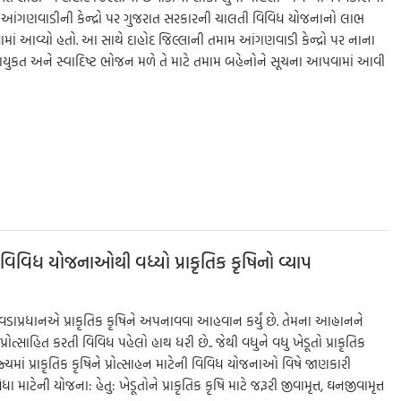
આંગણવાડીની કેન્દ્રો પર ગુજરાત સરકારની ચાલતી વિવિધ યોજનાનો લાભ
ામાં આવ્યો હતો. આ સાથે દાહોદ જિલ્લાની તમામ આંગણવાડી કેન્દ્રો પર નાના
ુકત અને સ્વાદિષ્ટ ભોજન મળે તે માટે તમામ બહેનોને સૂચના આપવામાં આવી
S
h
ar
e
ની વિવિધ યોજનાઓથી વધ્યો પ્રાકૃતિક કૃષિનો વ્યાપ
વડાપ્રધાનએ પ્રાકૃતિક કૃષિને અપનાવવા આહવાન કર્યું છે. તેમના આહ્વાનને
પ્રોત્સાહિત કરતી વિવિધ પહેલો હાથ ધરી છે.. જેથી વધુને વધુ ખેડૂતો પ્રાકૃતિક
પ્રાકૃતિક કૃષિને પ્રોત્સાહન માટેની વિવિધ યોજનાઓ વિષે જાણકારી
માટેની યોજના: હેતુ: ખેડૂતોને પ્રાકૃતિક કૃષિ માટે જરૂરી જીવામૃત્ત, ઘનજીવામૃત્ત