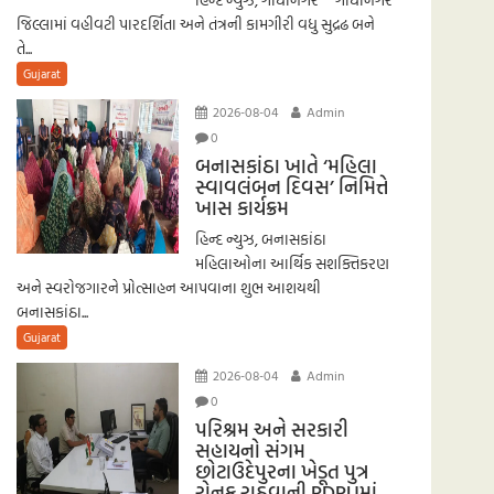
જિલ્લામાં વહીવટી પારદર્શિતા અને તંત્રની કામગીરી વધુ સુદ્રઢ બને
તે...
Gujarat
2026-08-04
Admin
0
બનાસકાંઠા ખાતે ‘મહિલા
સ્વાવલંબન દિવસ’ નિમિત્તે
ખાસ કાર્યક્રમ
હિન્દ ન્યુઝ, બનાસકાંઠા
મહિલાઓના આર્થિક સશક્તિકરણ
અને સ્વરોજગારને પ્રોત્સાહન આપવાના શુભ આશયથી
બનાસકાંઠા...
Gujarat
2026-08-04
Admin
0
પરિશ્રમ અને સરકારી
સહાયનો સંગમ
છોટાઉદેપુરના ખેડૂત પુત્ર
રોનક રાઠવાની PDPUમાં