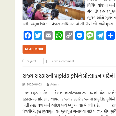
વિવિધ યોજના અને 
લેવા ઉપર ભાર મૂકવ
ભૂલકાઓને ગુણવતાય
હતી. વધુમાં જિલ્લા વિકાસ અધિકારી એ સી.ડી.પી.ઓ. અને મુખ્ય…
Fa
T
E
W
C
M
M
Te
ce
wi
m
h
o
es
es
le
b
tt
ail
at
p
se
sa
gr
READ MORE
o
er
s
y
n
g
a
Gujarat
Leave a comment
o
A
Li
g
e
m
k
p
nk
er
રાજ્ય સરકારની પ્રાકૃતિક કૃષિને પ્રોત્સાહન માટે
p
2026-06-03
Admin
હિન્દ ન્યુઝ, દાહોદ દેશના નાગરિકોના સ્વાસ્થ્યની ચિંતા કરીને 
હકારાત્મક પ્રતિસાદ આપતા રાજ્ય સરકારે રાજ્યમાં પ્રાકૃતિક કૃષિને 
ખેતી તરફ વળે અને ઓછા ખર્ચે વધુ આવક મેળવી શકે. રાજ્યમાં 
મેળવીએ.. (૧) જીવામૃત્ત, ઘનજીવામૃત્ત બનાવવા માટે માળખાકીય સુવિધા 