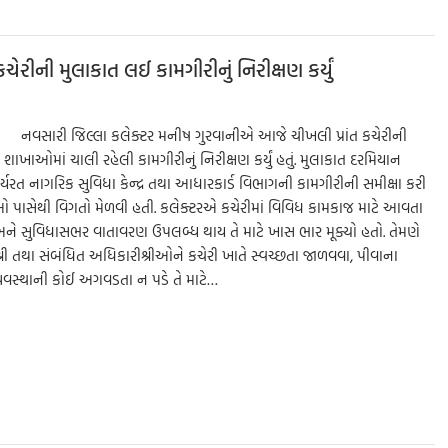
e
રીની મુલાકાત લઈ કામગીરીનું નિરીક્ષણ કર્યું
રી નવસારી જિલ્લા કલેક્ટર મનીષ ગુરવાનીએ આજે ચીખલી પ્રાંત કચેરીની
ાખાઓમાં ચાલી રહેલી કામગીરીનું નિરીક્ષણ કર્યું હતું. મુલાકાત દરમિયાન
ાર્યરત નાગરિક સુવિધા કેન્દ્ર તથા આધારકાર્ડ વિભાગની કામગીરીની સમીક્ષા કરી
 પાસેથી વિગતો મેળવી હતી. કલેક્ટરએ કચેરીમાં વિવિધ કામકાજ માટે આવતા
અને સુવિધાસભર વાતાવરણ ઉપલબ્ધ થાય તે માટે ખાસ ભાર મૂક્યો હતો. તેમણે
ી તથા સંબંધિત અધિકારીશ્રીઓને કચેરી ખાતે સ્વચ્છતા જાળવવા, પીવાના
વ્યવસ્થાની કોઈ અગવડતા ન પડે તે માટે…
S
h
ar
e