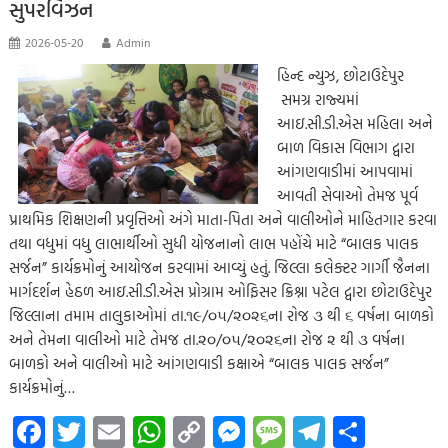
p
સુપરવિઝન
2026-05-20
Admin
હિન્દ ન્યુઝ, છોટાઉદેપુર
સમગ્ર રાજ્યમાં
આઇ.સી.ડી.એસ મહિલા અને
બાળ વિકાસ વિભાગ દ્વારા
આંગણવાડીમાં આપવામાં
આવતી સેવાઓ તેમજ પૂર્વ
પ્રાથમિક શિક્ષણની પ્રવૃત્તિઓ અંગે માતા-પિતા અને વાલીઓને માહિતગાર કરવા
તથા વધુમાં વધુ લાભાર્થીઓ સુધી યોજનાનો લાભ પહોંચે માટે “બાલક પાલક
સર્જન” કાર્યક્રમોનું આયોજન કરવામાં આવ્યું હતું. જિલ્લા કલેક્ટર ગાર્ગી જૈનના
માર્ગદર્શન હેઠળ આઇ.સી.ડી.એસ પ્રોગ્રામ ઓફિસર ક્રિશ્ના પટેલ દ્વારા છોટાઉદેપુર
જિલ્લાના તમામ તાલુકાઓમાં તા.૧૯/૦૫/૨૦૨૬ના રોજ ૩ થી ૬ વર્ષના બાળકો
અને તેમના વાલીઓ માટે તેમજ તા.૨૦/૦૫/૨૦૨૬ના રોજ ૨ થી ૩ વર્ષના
બાળકો અને વાલીઓ માટે આંગણવાડી કક્ષાએ “બાલક પાલક સર્જન”
કાર્યક્રમોનું…
Fa
T
E
W
C
M
M
Te
S