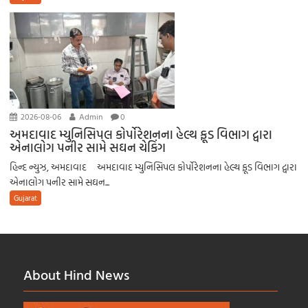
2026-08-06
Admin
0
અમદાવાદ મ્યુનિસિપલ કોર્પોરેશનના હેલ્થ ફૂડ વિભાગ દ્વારા
એનાલોગ પનીર સામે સઘન ચેકિંગ
હિન્દ ન્યુઝ, અમદાવાદ અમદાવાદ મ્યુનિસિપલ કોર્પોરેશનના હેલ્થ ફૂડ વિભાગ દ્વારા
એનાલોગ પનીર સામે સઘન...
Gujarat
About Hind News