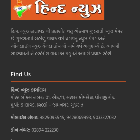
હિન્દ ન્યુઝ કાલાવડ થી પ્રકાશીત થતુ એકમાત્ર ગુજરાતી ન્યૂઝ પેપર
છે. ગુજરાતમાં બહોળુ વાચક વર્ગ ધરાવતુ ન્યુઝ પેપર અને
ઓનલાઇન ન્યુઝ ચેનલ હોવાનો અમે ગર્વ અનુભવ્યે છે. આપની
સમસ્યાઓ ને હરહંમેશ વાચા આપવુ એ અમારો પ્રયાસ રહેશે
Find Us
હિન્દ ન્યૂઝ કાર્યાલય
પોસ્ટ બોક્સ નંબર.: 01, એફ/11, સરદાર કોમ્પ્લેક્ષ, ધોરાજી રોડ.
મુ.પો: કાલાવડ, જીલ્લો – જામનગર, ગુજરાત
મોબાઈલ નંબર:
9825095545, 9428069993, 9033327032
ફોન નંબર:
02894 222230