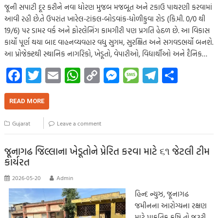
જૂની સપાટી દૂર કરીને નવા ધોરણ મુજબ મજબૂત અને ટકાઉ પાથરણી કરવામાં
આવી રહી છે.તે ઉપરાંત ખારેલ-ટાંકલ-બોડવાંક-ધોળીકુવા રોડ (કિ.મી. 0/0 થી
19/6) પર ડામર વર્ક અને ફોરલેનિંગ કામગીરી પણ પ્રગતિ હેઠળ છે. આ વિકાસ
કાર્યો પૂર્ણ થયા બાદ વાહનવ્યવહાર વધુ સુગમ, સુરક્ષિત અને સગવડભર્યો બનશે.
આ પ્રોજેક્ટથી સ્થાનિક નાગરિકો, ખેડૂતો, વેપારીઓ, વિદ્યાર્થીઓ અને દૈનિક…
Fa
T
E
W
C
M
M
Te
S
ce
wi
m
h
o
es
es
le
h
b
tt
ail
at
p
se
sa
gr
ar
READ MORE
o
er
s
y
n
g
a
e
Gujarat
Leave a comment
o
A
Li
g
e
m
k
p
nk
er
જૂનાગઢ જિલ્લાના ખેડૂતોને પ્રેરિત કરવા માટે ૬૧ જેટલી ટીમ
કાર્યરત
p
2026-05-20
Admin
હિન્દ ન્યુઝ, જૂનાગઢ
જમીનના આરોગ્યના રક્ષણ
માટે પ્રાકૃતિક કૃષિ તો જરૂરી