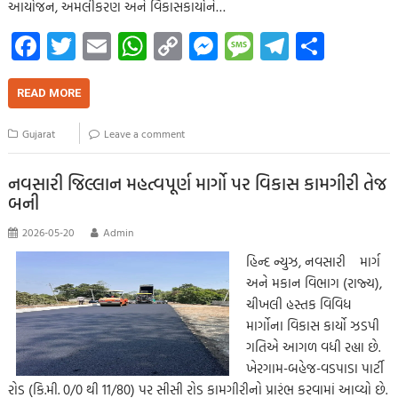
આયોજન, અમલીકરણ અને વિકાસકાર્યોને…
Fa
T
E
W
C
M
M
Te
S
ce
wi
m
h
o
es
es
le
h
b
tt
ail
at
p
se
sa
gr
ar
READ MORE
o
er
s
y
n
g
a
e
Gujarat
Leave a comment
o
A
Li
g
e
m
k
p
nk
er
નવસારી જિલ્લાન મહત્વપૂર્ણ માર્ગો પર વિકાસ કામગીરી તેજ
બની
p
2026-05-20
Admin
હિન્દ ન્યુઝ, નવસારી માર્ગ
અને મકાન વિભાગ (રાજ્ય),
ચીખલી હસ્તક વિવિધ
માર્ગોના વિકાસ કાર્યો ઝડપી
ગતિએ આગળ વધી રહ્યા છે.
ખેરગામ-બહેજ-વડપાડા પાર્ટી
રોડ (કિ.મી. 0/0 થી 11/80) પર સીસી રોડ કામગીરીનો પ્રારંભ કરવામાં આવ્યો છે.