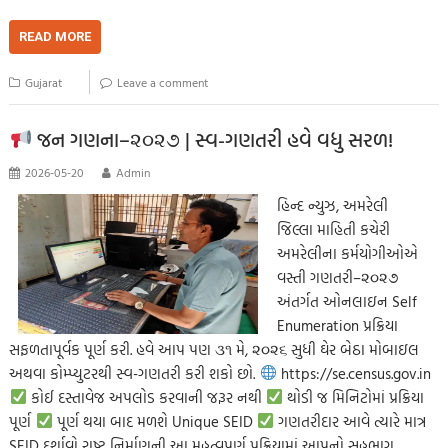
ce
wi
m
h
o
es
es
le
h
b
tt
ail
at
p
se
sa
gr
ar
READ MORE
o
er
s
y
n
g
a
e
Gujarat
Leave a comment
o
A
Li
g
e
m
k
p
nk
er
જન ગણના–૨૦૨૭ | સ્વ-ગણતરી હવે વધુ સરળ!
p
2026-05-20
Admin
હિન્દ ન્યુઝ, અમરેલી
જિલ્લા માહિતી કચેરી
અમરેલીના કર્મયોગીઓએ
વસ્તી ગણતરી–૨૦૨૭
અંતર્ગત ઓનલાઇન Self
Enumeration પ્રક્રિયા
સફળતાપૂર્વક પૂર્ણ કરી. હવે આપ પણ ૩૧ મે, ૨૦૨૬ સુધી ઘેર બેઠા મોબાઇલ
અથવા કોમ્પ્યુટરથી સ્વ-ગણતરી કરી શકો છો.
https://se.census.gov.in
કોઈ દસ્તાવેજ અપલોડ કરવાની જરૂર નથી
થોડી જ મિનિટોમાં પ્રક્રિયા
પૂર્ણ
પૂર્ણ થયા બાદ મળશે Unique SEID
ગણતરીદાર આવે ત્યારે માત્ર
SEID દર્શાવો રાષ્ટ્ર નિર્માણની આ મહત્વપૂર્ણ પ્રક્રિયામાં આપનો સહભાગ