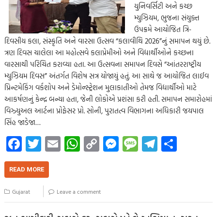
યુનિવર્સિટી અને કચ્છ
મ્યુઝિયમ, ભુજના સંયુક્ત
ઉપક્રમે આયોજિત ત્રિ-
દિવસીય કલા, સંસ્કૃતિ અને વારસા ઉત્સવ “કલાવીથિ 2026”નું સમાપન થયું છે.
ત્રણ દિવસ ચાલેલા આ મહોત્સવે કલાપ્રેમીઓ અને વિદ્યાર્થીઓને કચ્છના
વારસાથી પરિચિત કરાવ્યા હતા. આ ઉત્સવના સમાપન દિવસે “આંતરરાષ્ટ્રીય
મ્યુઝિયમ દિવસ” અંતર્ગત વિશેષ સત્ર યોજાયું હતું. આ સાથે જ આયોજિત લાઈવ
પ્રિન્ટમેકિંગ વર્કશોપ અને ડેમોન્સ્ટ્રેશન મુલાકાતીઓ તેમજ વિદ્યાર્થીઓ માટે
આકર્ષણનું કેન્દ્ર બન્યા હતા, જેની લોકોએ પ્રશંસા કરી હતી. સમાપન સમારોહમાં
વિઝ્યુઅલ આર્ટના પ્રોફેસર પ્રો. સોની, પુરાતત્વ વિભાગના અધિકારી જયપાલ
સિંહ જાડેજા…
Fa
T
E
W
C
M
M
Te
S
ce
wi
m
h
o
es
es
le
h
b
tt
ail
at
p
se
sa
gr
ar
READ MORE
o
er
s
y
n
g
a
e
Gujarat
Leave a comment
o
A
Li
g
e
m