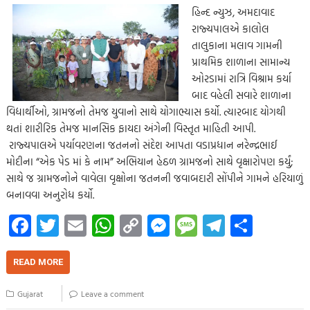
હિન્દ ન્યુઝ, અમદાવાદ
રાજ્યપાલએ કાલોલ
તાલુકાના મલાવ ગામની
પ્રાથમિક શાળાના સામાન્ય
ઓરડામાં રાત્રિ વિશ્રામ કર્યા
બાદ વહેલી સવારે શાળાના
વિદ્યાર્થીઓ, ગ્રામજનો તેમજ યુવાનો સાથે યોગાભ્યાસ કર્યો. ત્યારબાદ યોગથી
થતાં શારીરિક તેમજ માનસિક ફાયદા અંગેની વિસ્તૃત માહિતી આપી.
રાજ્યપાલએ પર્યાવરણના જતનનો સંદેશ આપતા વડાપ્રધાન નરેન્દ્રભાઈ
મોદીના “એક પેડ માં કે નામ” અભિયાન હેઠળ ગ્રામજનો સાથે વૃક્ષારોપણ કર્યું;
સાથે જ ગ્રામજનોને વાવેલા વૃક્ષોના જતનની જવાબદારી સોંપીને ગામને હરિયાળું
બનાવવા અનુરોધ કર્યો.
Fa
T
E
W
C
M
M
Te
S
ce
wi
m
h
o
es
es
le
h
b
tt
ail
at
p
se
sa
gr
ar
READ MORE
o
er
s
y
n
g
a
e
Gujarat
Leave a comment