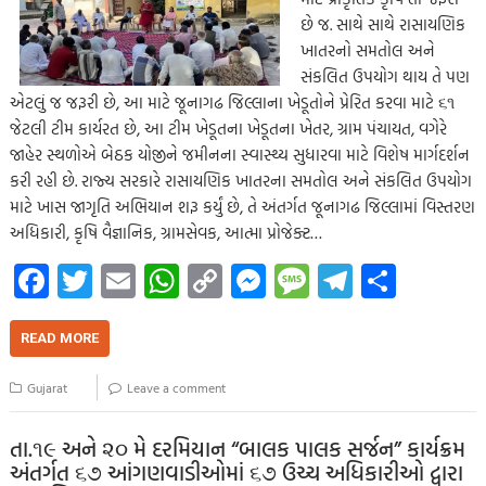
છે જ. સાથે સાથે રાસાયણિક
ખાતરનો સમતોલ અને
સંકલિત ઉપયોગ થાય તે પણ
એટલું જ જરૂરી છે, આ માટે જૂનાગઢ જિલ્લાના ખેડૂતોને પ્રેરિત કરવા માટે ૬૧
જેટલી ટીમ કાર્યરત છે, આ ટીમ ખેડૂતના ખેડૂતના ખેતર, ગ્રામ પંચાયત, વગેરે
જાહેર સ્થળોએ બેઠક યોજીને જમીનના સ્વાસ્થ્ય સુધારવા માટે વિશેષ માર્ગદર્શન
કરી રહી છે. રાજ્ય સરકારે રાસાયણિક ખાતરના સમતોલ અને સંકલિત ઉપયોગ
માટે ખાસ જાગૃતિ અભિયાન શરૂ કર્યું છે, તે અંતર્ગત જૂનાગઢ જિલ્લામાં વિસ્તરણ
અધિકારી, કૃષિ વૈજ્ઞાનિક, ગ્રામસેવક, આત્મા પ્રોજેક્ટ…
Fa
T
E
W
C
M
M
Te
S
ce
wi
m
h
o
es
es
le
h
b
tt
ail
at
p
se
sa
gr
ar
READ MORE
o
er
s
y
n
g
a
e
Gujarat
Leave a comment
o
A
Li
g
e
m
k
p
nk
er
તા.૧૯ અને ૨૦ મે દરમિયાન “બાલક પાલક સર્જન” કાર્યક્રમ
અંતર્ગત ૬૭ આંગણવાડીઓમાં ૬૭ ઉચ્ચ અધિકારીઓ દ્વારા