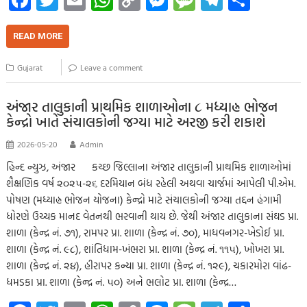
Fa
T
E
W
C
M
M
Te
S
ce
wi
m
h
o
es
es
le
h
b
tt
ail
at
p
se
sa
gr
ar
READ MORE
o
er
s
y
n
g
a
e
Gujarat
Leave a comment
o
A
Li
g
e
m
k
p
nk
er
અંજાર તાલુકાની પ્રાથમિક શાળાઓના ૮ મધ્યાહ્ન ભોજન
કેન્દ્રો ખાતે સંચાલકોની જગ્યા માટે અરજી કરી શકાશે
p
2026-05-20
Admin
હિન્દ ન્યુઝ, અંજાર કચ્છ જિલ્લાના અંજાર તાલુકાની પ્રાથમિક શાળાઓમાં
શૈક્ષણિક વર્ષ ૨૦૨૫-૨૬ દરમિયાન બંધ રહેલી અથવા ચાર્જમાં આપેલી પી.એમ.
પોષણ (મધ્યાહ્ન ભોજન યોજના) કેન્દ્રો માટે સંચાલકોની જગ્યા તદ્દન હંગામી
ધોરણે ઉચ્ચક માનદ વેતનથી ભરવાની થાય છે. જેથી અંજાર તાલુકાના સંઘડ પ્રા.
શાળા (કેન્દ્ર નં. ૭૧), રામપર પ્રા. શાળા (કેન્દ્ર નં. ૭૦), માધવનગર-ખેડોઈ પ્રા.
શાળા (કેન્દ્ર નં. ૯૮), શાંતિધામ-ખંભરા પ્રા. શાળા (કેન્દ્ર નં. ૧૧૫), ખોખરા પ્રા.
શાળા (કેન્દ્ર નં. ૨૪), હીરાપર કન્યા પ્રા. શાળા (કેન્દ્ર નં. ૧૨૯), ચકારમોરા વાંઢ-
ધમડકા પ્રા. શાળા (કેન્દ્ર નં. ૫૦) અને ભલોટ પ્રા. શાળા (કેન્દ્ર…