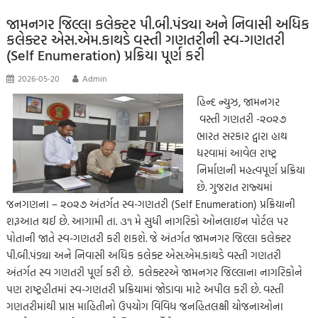
o
A
Li
g
e
m
k
p
nk
er
જામનગર જિલ્લા કલેક્ટર પી.બી.પંડ્યા અને નિવાસી અધિક
કલેક્ટર એસ.એમ.કાથડે વસ્તી ગણતરીની સ્વ-ગણતરી
p
(Self Enumeration) પ્રક્રિયા પૂર્ણ કરી
2026-05-20
Admin
હિન્દ ન્યુઝ, જામનગર
વસ્તી ગણતરી -૨૦૨૭
ભારત સરકાર દ્વારા હાથ
ધરવામાં આવેલ રાષ્ટ્ર
નિર્માણની મહત્વપૂર્ણ પ્રક્રિયા
છે. ગુજરાત રાજ્યમાં
જનગણના – ૨૦૨૭ અંતર્ગત સ્વ-ગણતરી (Self Enumeration) પ્રક્રિયાની
શરૂઆત થઈ છે. આગામી તા. ૩૧ મે સુધી નાગરિકો ઓનલાઇન પોર્ટલ પર
પોતાની જાતે સ્વ-ગણતરી કરી શકશે. જે અંતર્ગત જામનગર જિલ્લા કલેક્ટર
પી.બી.પંડ્યા અને નિવાસી અધિક કલેક્ટ એસ.એમ.કાથડે વસ્તી ગણતરી
અંતર્ગત સ્વ ગણતરી પૂર્ણ કરી છે. કલેક્ટરએ જામનગર જિલ્લાના નાગરિકોને
પણ રાષ્ટ્રહીતમાં સ્વ-ગણતરી પ્રક્રિયામાં જોડાવા માટે અપીલ કરી છે. વસ્તી
ગણતરીમાંથી પ્રાપ્ત માહિતીનો ઉપયોગ વિવિધ જનહિતલક્ષી યોજનાઓના