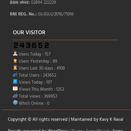
ફેક્સ નંબર:
02894 222229
RNI REG. No.:
GUJGUJ/2016/71916
OUR VISITOR
Users Today : 157
Users Yesterday : 89
Users Last 30 days : 4108
Total Users : 243652
Views Today : 197
Views This Month : 1252
Total views : 369957
Who's Online : 0
Copyright © All rights reserved | Maintained by
Kavy K Raval
Proudly powered by WordPress
|
Theme: SuperMag by
Acme