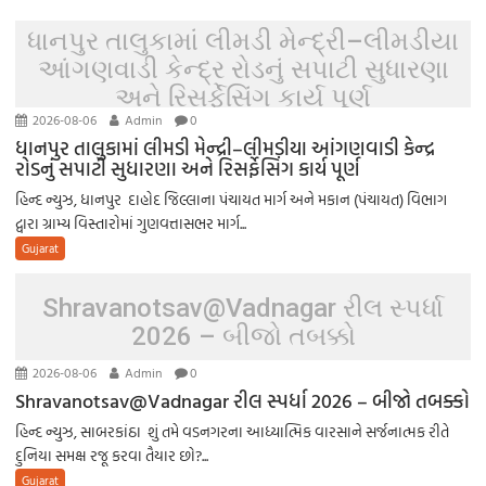
ધાનપુર તાલુકામાં લીમડી મેન્દ્રી–લીમડીયા
આંગણવાડી કેન્દ્ર રોડનું સપાટી સુધારણા
અને રિસર્ફેસિંગ કાર્ય પૂર્ણ
2026-08-06
Admin
0
ધાનપુર તાલુકામાં લીમડી મેન્દ્રી–લીમડીયા આંગણવાડી કેન્દ્ર
રોડનું સપાટી સુધારણા અને રિસર્ફેસિંગ કાર્ય પૂર્ણ
હિન્દ ન્યુઝ, ધાનપુર દાહોદ જિલ્લાના પંચાયત માર્ગ અને મકાન (પંચાયત) વિભાગ
દ્વારા ગ્રામ્ય વિસ્તારોમાં ગુણવત્તાસભર માર્ગ...
Gujarat
Shravanotsav@Vadnagar રીલ સ્પર્ધા
2026 – બીજો તબક્કો
2026-08-06
Admin
0
Shravanotsav@Vadnagar રીલ સ્પર્ધા 2026 – બીજો તબક્કો
હિન્દ ન્યુઝ, સાબરકાંઠા શું તમે વડનગરના આધ્યાત્મિક વારસાને સર્જનાત્મક રીતે
દુનિયા સમક્ષ રજૂ કરવા તૈયાર છો?...
Gujarat