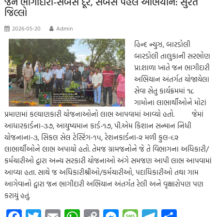
k
p
nk
er
જન ભાગીદારી-સબસે દૂર, સબસે પહેલે અભિયાન: સુરત
જિલ્લો
p
2026-05-20
Admin
હિન્દ ન્યુઝ, બારડોલી
બારડોલી તાલુકાની સરભોણ
પ્રા.શાળા ખાતે જન ભાગીદારી
અભિયાન અંતર્ગત યોજાયેલા
સેવા સેતુ કાર્યક્રમમાં ૧૮
ગામોના લાભાર્થીઓને મોટાં
પ્રમાણમાં કલ્યાણકારી યોજનાઓનો લાભ આપવામાં આવ્યો હતો. જેમાં
આધારકાર્ડના-૩૭, આયુષ્યમાન કાર્ડ-૧૭, પી.એમ કિશાન સન્માન નિધી
યોજનાના-૩, સિકલ સેલ ટેસ્ટિંગ-૧૫, રેશનકાર્ડના-૨ મળી કુલ-૬૨
લાભાર્થીઓને લાભ અપાયો હતો. તેમજ ગ્રામજનોને જે તે વિભાગના અધિકારી/
કર્મચારીઓ દ્વારા અન્ય સરકારી યોજનાઓ અંગે સમજણ આપી લાભ આપવામાં
આવ્યા હતા. સાથે જ અધિકારીશ્રીઓ/કર્મચારીઓ, પદાધિકારીઓ તથા ગામ
આગેવાનો દ્વારા જન ભાગીદારી અભિયાન અંતર્ગત રેલી અને વૃક્ષારોપણ પણ
કરાયું હતું.