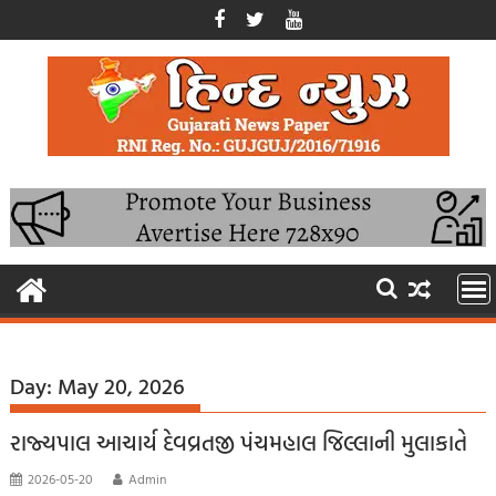
Skip
to
content
Day:
May 20, 2026
રાજ્યપાલ આચાર્ય દેવવ્રતજી પંચમહાલ જિલ્લાની મુલાકાતે
2026-05-20
Admin