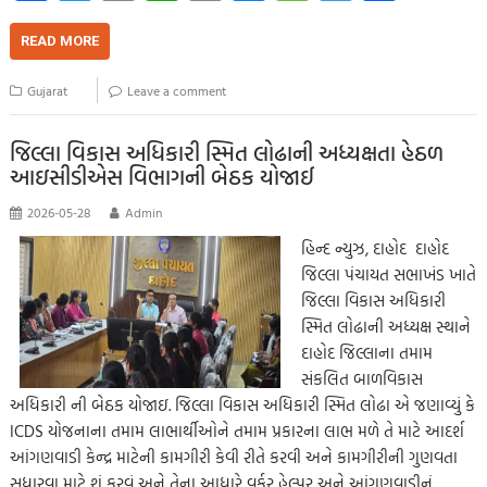
ce
wi
m
h
o
es
es
le
h
b
tt
ail
at
p
se
sa
gr
ar
READ MORE
o
er
s
y
n
g
a
e
Gujarat
Leave a comment
o
A
Li
g
e
m
k
p
nk
er
જિલ્લા વિકાસ અધિકારી સ્મિત લોઢાની અધ્યક્ષતા હેઠળ
આઇસીડીએસ વિભાગની બેઠક યોજાઈ
p
2026-05-28
Admin
હિન્દ ન્યુઝ, દાહોદ દાહોદ
જિલ્લા પંચાયત સભાખંડ ખાતે
જિલ્લા વિકાસ અધિકારી
સ્મિત લોઢાની અધ્યક્ષ સ્થાને
દાહોદ જિલ્લાના તમામ
સંકલિત બાળવિકાસ
અધિકારી ની બેઠક યોજાઇ. જિલ્લા વિકાસ અધિકારી સ્મિત લોઢા એ જણાવ્યું કે
ICDS યોજનાના તમામ લાભાર્થીઓને તમામ પ્રકારના લાભ મળે તે માટે આદર્શ
આંગણવાડી કેન્દ્ર માટેની કામગીરી કેવી રીતે કરવી અને કામગીરીની ગુણવતા
સુધારવા માટે શું કરવું અને તેના આધારે વર્કર હેલ્પર અને આંગણવાડીનું