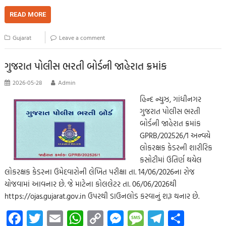
ce
wi
m
h
o
es
es
le
h
b
tt
ail
at
p
se
sa
gr
ar
READ MORE
o
er
s
y
n
g
a
e
Gujarat
Leave a comment
o
A
Li
g
e
m
k
p
nk
er
ગુજરાત પોલીસ ભરતી બોર્ડની જાહેરાત ક્રમાંક
p
2026-05-28
Admin
હિન્દ ન્યુઝ, ગાંધીનગર
ગુજરાત પોલીસ ભરતી
બોર્ડની જાહેરાત ક્રમાંક
GPRB/202526/1 અન્વયે
લોકરક્ષક કેડરની શારીરિક
કસોટીમાં ઉતિર્ણ થયેલ
લોકરક્ષક કેડરના ઉમેદવારોની લેખિત પરીક્ષા તા. 14/06/2026ના રોજ
યોજવામાં આવનાર છે. જે માટેના કોલલેટર તા. 06/06/2026થી
https://ojas.gujarat.gov.in ઉપરથી ડાઉનલોડ કરવાનું શરૂ થનાર છે.
Fa
T
E
W
C
M
M
Te
S