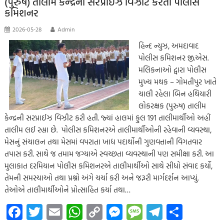
(પુરુષ) તાલીમ કેન્દ્રની સરપ્રાઈઝ વિઝીટ કરતા પોલીસ
p
કમિશનર
2026-05-28
Admin
હિન્દ ન્યુઝ, અમદાવાદ
પોલીસ કમિશનર જી.એસ.
મલિકનાઓ દ્વારા પોલીસ
મુખ્ય મથક – ગોમતીપુર ખાતે
ચાલી રહેલા બિન હથિયારી
લોકરક્ષક (પુરુષ) તાલીમ
કેન્દ્રની સરપ્રાઈઝ વિઝીટ કરી હતી. જ્યાં હાલમાં કુલ 191 તાલીમાર્થીઓ અહીં
તાલીમ લઈ રહ્યા છે. પોલીસ કમિશનરએ તાલીમાર્થીઓની રહેવાની વ્યવસ્થા,
મેસનું સંચાલન તથા મેસમાં વપરાતા ખાદ્ય પદાર્થોની ગુણવત્તાની વિગતવાર
તપાસ કરી. સાથે જ તમામ જગ્યાએ સ્વચ્છતા વ્યવસ્થાની પણ સમીક્ષા કરી. આ
મુલાકાત દરમિયાન પોલીસ કમિશનરએ તાલીમાર્થીઓ સાથે સીધો સંવાદ કર્યો,
તેમની સમસ્યાઓ તથા પ્રશ્નો અંગે ચર્ચા કરી અને જરૂરી માર્ગદર્શન આપ્યું.
તેઓએ તાલીમાર્થીઓને પ્રોત્સાહિત કર્યા તથા…
Fa
T
E
W
C
M
M
Te
S