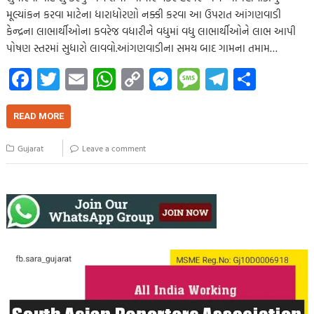
મૂલ્યાંકન કરવા માટેના ધારાધોરણો નક્કી કરવા આ ઉપરાત આંગણવાડી
કેન્દ્રના લાભાર્થીઓના કવરેજ વધારીને વધુમાં વધુ લાભાર્થીઓને લાભ આપી
પોષણ સ્તરમાં સુધારો લાવવો.આંગણવાડીના સમય બાદ ગામના તમામ…
Fa
T
E
W
C
M
M
Te
S
ce
wi
m
h
o
es
es
le
h
b
tt
ail
at
p
se
sa
gr
ar
READ MORE
o
er
s
y
n
g
a
e
Gujarat
Leave a comment
o
A
Li
g
e
m
k
p
nk
er
p