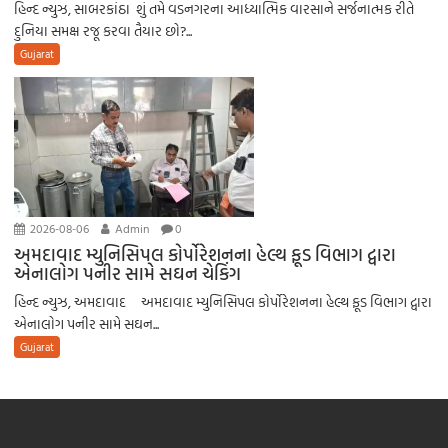
હિન્દ ન્યુઝ, સાબરકાંઠા શું તમે વડનગરના આધ્યાત્મિક વારસાને સર્જનાત્મક રીતે
દુનિયા સમક્ષ રજૂ કરવા તૈયાર છો?...
Gujarat
2026-08-06
Admin
0
અમદાવાદ મ્યુનિસિપલ કોર્પોરેશનના હેલ્થ ફૂડ વિભાગ દ્વારા
એનાલોગ પનીર સામે સઘન ચેકિંગ
હિન્દ ન્યુઝ, અમદાવાદ અમદાવાદ મ્યુનિસિપલ કોર્પોરેશનના હેલ્થ ફૂડ વિભાગ દ્વારા
એનાલોગ પનીર સામે સઘન...
Gujarat