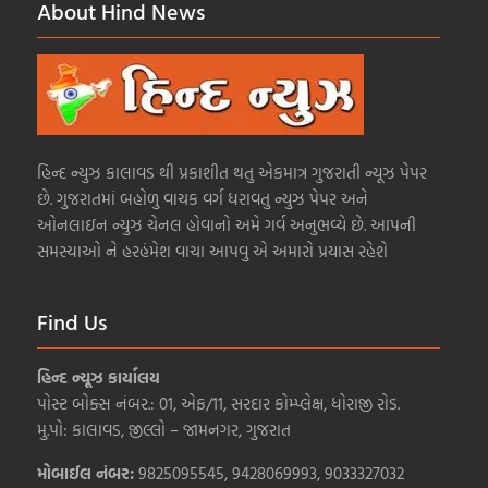
About Hind News
હિન્દ ન્યુઝ કાલાવડ થી પ્રકાશીત થતુ એકમાત્ર ગુજરાતી ન્યૂઝ પેપર
છે. ગુજરાતમાં બહોળુ વાચક વર્ગ ધરાવતુ ન્યુઝ પેપર અને
ઓનલાઇન ન્યુઝ ચેનલ હોવાનો અમે ગર્વ અનુભવ્યે છે. આપની
સમસ્યાઓ ને હરહંમેશ વાચા આપવુ એ અમારો પ્રયાસ રહેશે
Find Us
હિન્દ ન્યૂઝ કાર્યાલય
પોસ્ટ બોક્સ નંબર.: 01, એફ/11, સરદાર કોમ્પ્લેક્ષ, ધોરાજી રોડ.
મુ.પો: કાલાવડ, જીલ્લો – જામનગર, ગુજરાત
મોબાઈલ નંબર:
9825095545, 9428069993, 9033327032