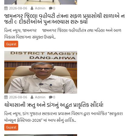
2026-08-06
Admin
0
જામનગર જિલ્લા વહીવટી તંત્રના સફળ પ્રયાસોથી શાળાએ ન
જતી ૯ દીકરીઓએ પુનઃઅભ્યાસ શરુ કર્યો
હિન્દ ન્યુઝ, જામનગર જામનગર જિલ્લા વહીવટીતંત્ર તથા મહિલા અને બાળ
વિકાસ વિભાગના સંયુક્ત ઉપક્રમે...
Gujarat
2026-08-06
Admin
0
ચોમાસાની ઋતુ અને ડાંગનું અદ્ભુત પ્રાકૃતિક સૌંદર્ય!
હિન્દ ન્યુઝ, ડાંગ ​ગુજરાત સરકારના પ્રવાસન વિભાગ દ્વારા આયોજિત “સાપુતારા
મોન્સૂન ફેસ્ટિવલ-2026” માં આપ સૌનું હાર્દિક...
Gujarat