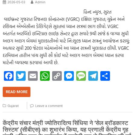
2026-05-03
Admin
હિન્દ ન્યુઝ, સુરત
વાઈબ્રન્ટ ગુજરાત રિજનલ કોન્ફરન્સ (VGRC) દક્ષિણ ગુજરાત; યુક્રેન અને
રશિયન એમ્બેસીના ડેલિગેટ્સે સુરતમાં ધ્યાન સત્રમાં ભાગ લીધો. VGRC
અંતર્ગત અરબિંદો ઇન્ટિગ્રલ લાઈફ સેન્ટર દ્વારા સવારે 9થી સાંજે 6 વાગ્યા સુધી
અલગ અલગ બેચમાં મુલાકાતીઓ માટે નિ:શુલ્ક ધ્યાન સત્રનું આયોજન કરાયું;
અત્યાર સુધી 200 જેટલા મહેમાનોએ આ ધ્યાન સત્રની મુલાકાત લીધી. VGRC
દરમિયાન તારીખ પાંચ સુધી સૌ કોઈ માટે અલગ અલગ બેચમાં ધ્યાન કરવા
માટેની વ્યવસ્થા કરવામાં આવી છે.
Fa
T
E
W
C
M
M
Te
S
ce
wi
m
h
o
es
es
le
h
b
tt
ail
at
p
se
sa
gr
ar
READ MORE
o
er
s
y
n
g
a
e
Gujarat
Leave a comment
o
A
Li
g
e
m
k
p
nk
er
केंद्रीय संचार मंत्री ज्योतिरादित्य सिंधिया ने ‘सेल ब्रॉडकास्ट
सिस्टम’ (सीबीएस) का शुभारंभ किया, यह प्रणाली केंद्रीय गृह
p