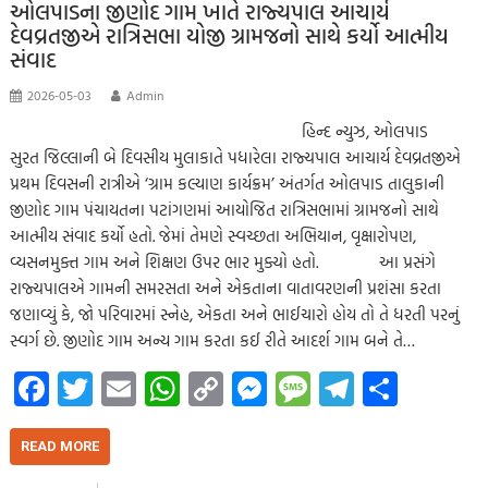
k
p
nk
er
ઓલપાડના જીણોદ ગામ ખાતે રાજ્યપાલ આચાર્ય
દેવવ્રતજીએ રાત્રિસભા યોજી ગ્રામજનો સાથે કર્યો આત્મીય
p
સંવાદ
2026-05-03
Admin
હિન્દ ન્યુઝ, ઓલપાડ
સુરત જિલ્લાની બે દિવસીય મુલાકાતે પધારેલા રાજ્યપાલ આચાર્ય દેવવ્રતજીએ
પ્રથમ દિવસની રાત્રીએ ‘ગ્રામ કલ્યાણ કાર્યક્રમ’ અંતર્ગત ઓલપાડ તાલુકાની
જીણોદ ગામ પંચાયતના પટાંગણમાં આયોજિત રાત્રિસભામાં ગ્રામજનો સાથે
આત્મીય સંવાદ કર્યો હતો. જેમાં તેમણે સ્વચ્છતા અભિયાન, વૃક્ષારોપણ,
વ્યસનમુક્ત ગામ અને શિક્ષણ ઉપર ભાર મુક્યો હતો. આ પ્રસંગે
રાજ્યપાલએ ગામની સમરસતા અને એકતાના વાતાવરણની પ્રશંસા કરતા
જણાવ્યું કે, જો પરિવારમાં સ્નેહ, એકતા અને ભાઈચારો હોય તો તે ધરતી પરનું
સ્વર્ગ છે. જીણોદ ગામ અન્ય ગામ કરતા કઈ રીતે આદર્શ ગામ બને તે…
Fa
T
E
W
C
M
M
Te
S
ce
wi
m
h
o
es
es
le
h
b
tt
ail
at
p
se
sa
gr
ar
READ MORE