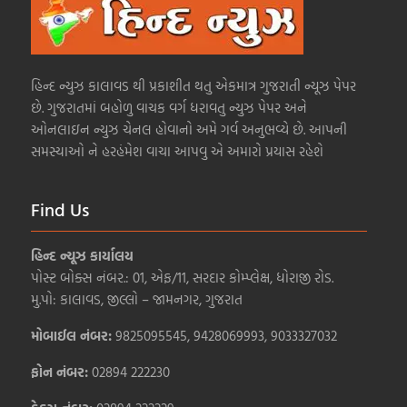
હિન્દ ન્યુઝ કાલાવડ થી પ્રકાશીત થતુ એકમાત્ર ગુજરાતી ન્યૂઝ પેપર
છે. ગુજરાતમાં બહોળુ વાચક વર્ગ ધરાવતુ ન્યુઝ પેપર અને
ઓનલાઇન ન્યુઝ ચેનલ હોવાનો અમે ગર્વ અનુભવ્યે છે. આપની
સમસ્યાઓ ને હરહંમેશ વાચા આપવુ એ અમારો પ્રયાસ રહેશે
Find Us
હિન્દ ન્યૂઝ કાર્યાલય
પોસ્ટ બોક્સ નંબર.: 01, એફ/11, સરદાર કોમ્પ્લેક્ષ, ધોરાજી રોડ.
મુ.પો: કાલાવડ, જીલ્લો – જામનગર, ગુજરાત
મોબાઈલ નંબર:
9825095545, 9428069993, 9033327032
ફોન નંબર:
02894 222230