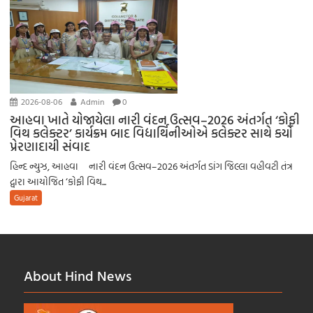
2026-08-06
Admin
0
આહવા ખાતે યોજાયેલા નારી વંદન ઉત્સવ–2026 અંતર્ગત ‘કોફી
વિથ કલેક્ટર’ કાર્યક્રમ બાદ વિદ્યાર્થિનીઓએ કલેક્ટર સાથે કર્યો
પ્રેરણાદાયી સંવાદ
હિન્દ ન્યુઝ, આહવા નારી વંદન ઉત્સવ–2026 અંતર્ગત ડાંગ જિલ્લા વહીવટી તંત્ર
દ્વારા આયોજિત ‘કોફી વિથ...
Gujarat
About Hind News