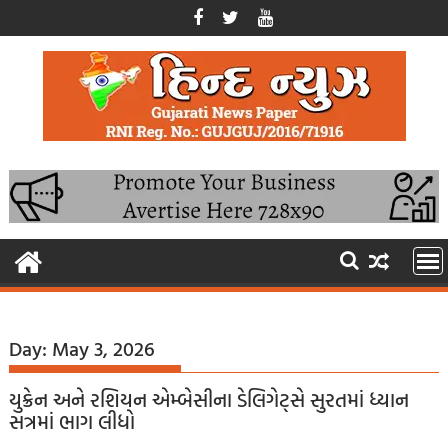
Skip
to
content
Day:
May 3, 2026
યુક્રેન અને રશિયન એમ્બેસીના ડેલિગેટ્સે સુરતમાં ધ્યાન
સત્રમાં ભાગ લીધો