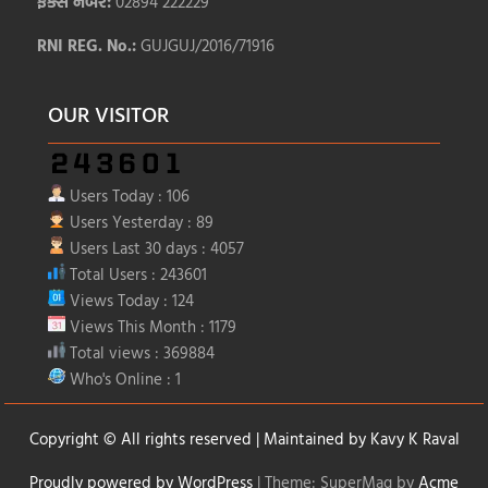
ફેક્સ નંબર:
02894 222229
RNI REG. No.:
GUJGUJ/2016/71916
OUR VISITOR
Users Today : 106
Users Yesterday : 89
Users Last 30 days : 4057
Total Users : 243601
Views Today : 124
Views This Month : 1179
Total views : 369884
Who's Online : 1
Copyright © All rights reserved | Maintained by
Kavy K Raval
Proudly powered by WordPress
|
Theme: SuperMag by
Acme