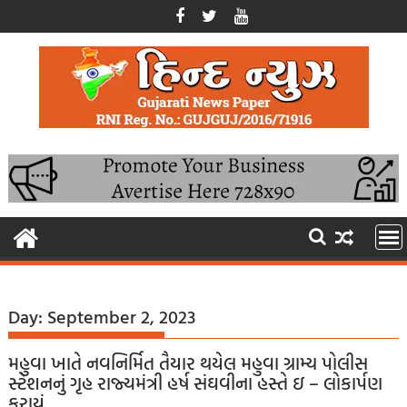
Skip
to
content
Day:
September 2, 2023
મહુવા ખાતે નવનિર્મિત તૈયાર થયેલ મહુવા ગ્રામ્ય પોલીસ
સ્ટેશનનું ગૃહ રાજ્યમંત્રી હર્ષ સંઘવીના હસ્તે ઇ – લોકાર્પણ
કરાયું