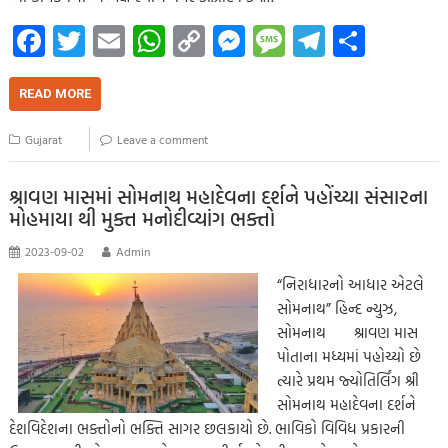
Fa
T
E
W
C
M
M
Te
S
ce
wi
m
h
o
es
es
le
h
b
tt
ail
at
p
se
sa
gr
ar
READ MORE
o
er
s
y
n
g
a
e
Gujarat
Leave a comment
o
A
Li
g
e
m
k
p
nk
er
શ્રાવણ માસમાં સોમનાથ મહાદેવના દર્શને પહોંચ્યા સંસારના
મોહમાયા થી મુક્ત મનોદીવ્યાંગ ભક્તો
p
2023-09-02
Admin
“નિરાધારનો આધાર એટલે
સોમનાથ” હિન્દ ન્યુઝ,
સોમનાથ શ્રાવણ માસ
પોતાના મધ્યમાં પહોચ્યો છે
ત્યારે પ્રથમ જ્યોતિર્લિંગ શ્રી
સોમનાથ મહાદેવના દર્શને
દેશવિદેશના ભક્તોનો ભક્તિ સાગર છલકાયો છે. ભાવિકો વિવિધ પ્રકારની