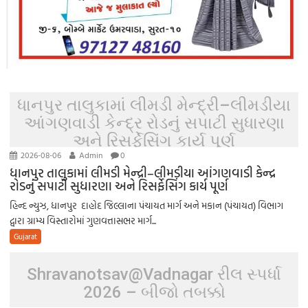
ધાનપુર તાલુકામાં લીમડી મેન્દ્રી–લીમડીયા
આંગણવાડી કેન્દ્ર રોડનું સપાટી સુધારણા
અને રિસર્ફેસિંગ કાર્ય પૂર્ણ
2026-08-06
Admin
0
ધાનપુર તાલુકામાં લીમડી મેન્દ્રી–લીમડીયા આંગણવાડી કેન્દ્ર
રોડનું સપાટી સુધારણા અને રિસર્ફેસિંગ કાર્ય પૂર્ણ
હિન્દ ન્યુઝ, ધાનપુર દાહોદ જિલ્લાના પંચાયત માર્ગ અને મકાન (પંચાયત) વિભાગ
દ્વારા ગ્રામ્ય વિસ્તારોમાં ગુણવત્તાસભર માર્ગ...
Gujarat
Shravanotsav@Vadnagar રીલ સ્પર્ધા
2026 – બીજો તબક્કો