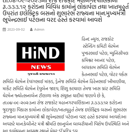
k
p
nk
er
તા.૦૪-૦૯-૨૦૨૩ના રોજ રાજકોટ મહાનગરપાલિકાના
રૂ.૩૩૩.૧૨ કરોડના વિવિધ કામોનું લોકાર્પણ તથા ખાતમુહુર્ત
p
ઉપરાંત ઇલેક્ટ્રિક બસનો શુભારંભ રાજ્યના માન.મુખ્યમંત્રી
ભૂપેન્દ્રભાઈ પટેલના વરદ હસ્તે કરવામાં આવશે
2023-09-02
Admin
હિન્દ ન્યુઝ, રાજકોટ
સ્ટેન્ડિંગ કમિટી ચેરમેન
પુષ્કરભાઈ પટેલ, મ્યુનિસીપલ
કમિશ્નર આનંદ પટેલ,
બાંધકામ સમિતિ ચેરમેન
કેતનભાઈ પટેલ, વોટર વર્કસ
સમિતિ ચેરમેન દેવાંગભાઈ માંકડ, ડ્રેનેજ સમિતિ ચેરમેન હિરેનભાઈ ખીમાણીયા,
માર્કેટ સમિતિ ચેરમેન દેવુબેન જાદવ, શિશુ કલ્યાણ તેમજ ખાસ ગ્રાંટ સમિતિ
ચેરમેન જ્યોત્સનાબેન ટીલાળા એક સંયુક્ત યાદીમાં જણાવે છે કે,
તા.૦૪-૦૯-૨૦૨૩ના રોજ રાજકોટ મહાનગરપાલિકાના રૂ.૩૩૩.૧૨ કરોડના
જુદાજુદા વિકાસ કામોના લોકાર્પણ/ખાતમુહુર્ત તેમજ ઇલેક્ટ્રિક બસનો શુભારંભ
રાજ્યના માન.મુખ્યમંત્રી શ્રી ભૂપેન્દ્રભાઈ પટેલના વરદ હસ્તે કરવામાં આવશે.આ
અવસરે માન.કેબીનેટ મંત્રી શ્રીમતિ ભાનુબેન બાબરીયાની વિશેષ ઉપસ્થિતિ અને
આ કાર્યક્રમના અધ્યક્ષ સ્થાને મેયર ડૉ.પ્રદિપ ડવ…