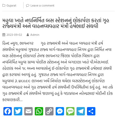
o
er
s
y
n
g
a
e
Gujarat
Leave a comment
o
A
Li
g
e
m
k
p
nk
er
મહુવા ખાતે નવનિર્મિત બસ સ્ટેશનનું લોકાર્પણ કરતાં ગૃહ
રાજ્યમંત્રી અને વાહનવ્યવહાર મંત્રી હર્ષભાઈ સંઘવી
p
2023-09-02
Admin
હિન્દ ન્યુઝ, ભાવનગર ગૃહ રાજ્યમંત્રી અને વાહન વ્યવહાર મંત્રી હર્ષ
સંઘવીએ મહુવામાં ગુજરાત રાજ્ય માર્ગ-વાહનવ્યવહાર નિગમ દ્વારા નિર્મિત નવા
બસ સ્ટેશનનું લોકાપર્ણ તેમજ ભાવનગર જિલ્લા પોલીસ વિભાગ દ્વારા
નવનિર્મિત મહુવા ગ્રામ્ય પોલીસ સ્ટેશનનું અને બગદાણા ખાતે પી.એસ.આઈ.
રહેણાંક અને ૧૬ અન્ય આવાસોનું ઈ-લોકાર્પણ ગૃહ રાજ્યમંત્રી હર્ષભાઇ સંઘવી
દ્વારા કરવામાં આવ્યું હતું. ગુજરાત રાજ્ય માર્ગ-વાહનવ્યવહાર નિગમ દ્વારા
મહુવામાં રૂ. ૪૬૦.૯૯ લાખના ખર્ચે નિર્માણ થયેલા બસસ્ટેશનનું લોકાર્પણ
વાહનવ્યવહાર અને ગૃહ રાજ્યમંત્રી હર્ષ સંઘવીની ઉપસ્થિતીમાં કર્યુ હતું. આ તકે
ગૃહ રાજ્યમંત્રી હર્ષ સંઘવીએ જણાવ્યું હતું કે વડાપ્રધાન નરેન્દ્રભાઇ મોદીની દરેક
કલ્યાણકારી…
Fa
T
E
W
C
M
M
Te
S