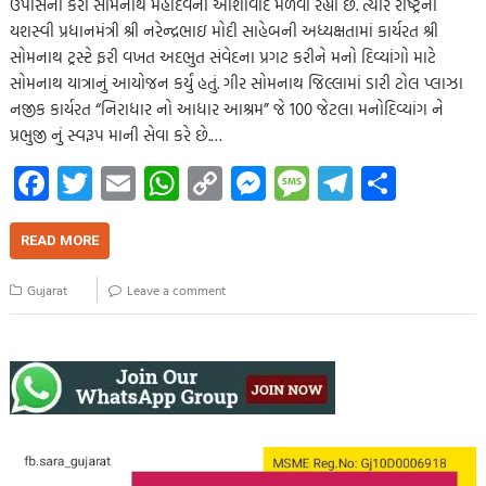
ઉપાસના કરી સોમનાથ મહાદેવના આશીર્વાદ મેળવી રહ્યા છે. ત્યારે રાષ્ટ્રના
યશસ્વી પ્રધાનમંત્રી શ્રી નરેન્દ્રભાઇ મોદી સાહેબની અધ્યક્ષતામાં કાર્યરત શ્રી
સોમનાથ ટ્રસ્ટે ફરી વખત અદભુત સંવેદના પ્રગટ કરીને મનો દિવ્યાંગો માટે
સોમનાથ યાત્રાનું આયોજન કર્યું હતું. ગીર સોમનાથ જિલ્લામાં ડારી ટોલ પ્લાઝા
નજીક કાર્યરત “નિરાધાર નો આધાર આશ્રમ” જે 100 જેટલા મનોદિવ્યાંગ ને
પ્રભુજી નું સ્વરૂપ માની સેવા કરે છે.…
Fa
T
E
W
C
M
M
Te
S
ce
wi
m
h
o
es
es
le
h
b
tt
ail
at
p
se
sa
gr
ar
READ MORE
o
er
s
y
n
g
a
e
Gujarat
Leave a comment
o
A
Li
g
e
m
k
p
nk
er
p