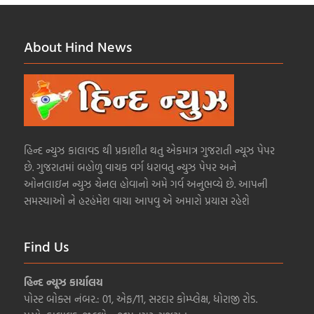
About Hind News
હિન્દ ન્યુઝ કાલાવડ થી પ્રકાશીત થતુ એકમાત્ર ગુજરાતી ન્યૂઝ પેપર
છે. ગુજરાતમાં બહોળુ વાચક વર્ગ ધરાવતુ ન્યુઝ પેપર અને
ઓનલાઇન ન્યુઝ ચેનલ હોવાનો અમે ગર્વ અનુભવ્યે છે. આપની
સમસ્યાઓ ને હરહંમેશ વાચા આપવુ એ અમારો પ્રયાસ રહેશે
Find Us
હિન્દ ન્યૂઝ કાર્યાલય
પોસ્ટ બોક્સ નંબર.: 01, એફ/11, સરદાર કોમ્પ્લેક્ષ, ધોરાજી રોડ.