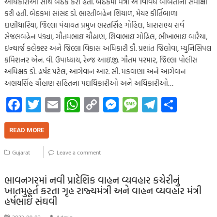
અધિકારીઓ સાથે બેઠક કરી હતી. બેઠકમાં મંત્રી એ વિવિધ બાબતોની સમીક્ષા
કરી હતી. બેઠકમાં સાંસદ ડો. ભારતીબહેન શિયાળ, મેયર કીર્તિબાળા
દાણીધારિયા, જિલ્લા પંચાયત પ્રમુખ ભરતસિંહ ગોહિલ, ધારાસભ્ય સર્વ
સેજલબહેન પંડ્યા, ગૌતમભાઇ ચૌહાણ, શિવાભાઇ ગોહિલ, ભીખાભાઇ બારૈયા,
ઇન્ચાર્જ કલેક્ટર અને જિલ્લા વિકાસ અધિકારી ડૌ. પ્રશાંત જિલોવા, મ્યુનિસિપલ
કમિશનર એન. વી. ઉપાધ્યાય, રેન્જ આઇ.જી. ગૌતમ પરમાર, જિલ્લા પોલીસ
અધિક્ષક ડો. હર્ષદ પટેલ, આગેવાન આર. સી. મકવાણા અને આગેવાન
અભયસિંહ ચૌહાણ સહિતના પદાધિકારીઓ અને અધિકારીઓ…
Fa
T
E
W
C
M
M
Te
S
ce
wi
m
h
o
es
es
le
h
b
tt
ail
at
p
se
sa
gr
ar
READ MORE
o
er
s
y
n
g
a
e
Gujarat
Leave a comment
o
A
Li
g
e
m
k
p
nk
er
ભાવનગરમાં નવી પ્રાદેશિક વાહન વ્યવહાર કચેરીનું
ખાતમુહૂર્ત કરતા ગૃહ રાજ્યમંત્રી અને વાહન વ્યવહાર મંત્રી
p
હર્ષભાઇ સંઘવી
2023-09-02
Admin