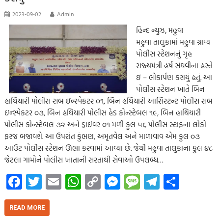
2023-09-02
Admin
હિન્દ ન્યુઝ, મહુવા
મહુવા તાલુકામાં મહુવા ગ્રામ્ય
પોલીસ સ્ટેશનનું ગૃહ
રાજ્યમંત્રી હર્ષ સંઘવીના હસ્તે
ઇ – લોકાર્પણ કરાયું હતું. આ
પોલીસ સ્ટેશન ખાતે બિન
હાથિયારી પોલીસ સબ ઇન્સ્પેકટર ૦૧, બિન હથિયારી આસિસ્ટન્ટ પોલીસ સબ
ઇન્સ્પેકટર ૦૩, બિન હથિયારી પોલીસ હેડ કોન્સ્ટેબલ ૧૯, બિન હાથિયારી
પોલીસ કોન્સ્ટેબલ ૩૨ અને ડ્રાઈવર ૦૧ મળી કુલ ૫૬ પોલીસ સ્ટાફના લોકો
ફરજ બજાવશે. આ ઉપરાંત કુંભણ, અમૃતવેલ અને માળાવાવ એમ કુલ ૦૩
આઉટ પોલીસ સ્ટેશન ઊભા કરવામાં આવ્યા છે. જેથી મહુવા તાલુકાના કુલ ૪૮
જેટલા ગામોને પોલીસ ખાતાની સરતાથી સેવાઓ ઉપલબ્ધ…
Fa
T
E
W
C
M
M
Te
S
ce
wi
m
h
o
es
es
le
h
b
tt
ail
at
p
se
sa
gr
ar
READ MORE