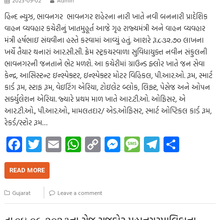
હિન્દ ન્યુઝ, ભાવનગર ભાવનગર શહેરના નારી ખાતે નવી બનનારી પ્રાદેશિક
વાહન વ્યવહાર કચેરીનું ખાતમુહૂર્ત આજે ગૃહ રાજ્યમંત્રી અને વાહન વ્યવહાર
મંત્રી હર્ષભાઇ સંઘવીના હસ્તે કરવામાં આવ્યું હતું. આશરે રૂ.૮૩૨.૭૦ લાખના
ખર્ચે તૈયાર થનારાં આર.સી.સી. ફ્રેમ સ્ટ્રકચરવાળા સુવિધાયુક્ત નવીન સંકુલની
ભાવનગરની જનતાને ભેટ મળશે. આ કચેરીમાં ગ્રાઉન્ડ ફ્લોર ખાતે જન સેવા
કેન્દ્ર, આસિસ્ટન્ટ ઇન્સ્પેક્ટર, ઇન્સ્પેક્ટર મોટર વિહિકલ, પી.આર.ઓ. રૂમ, સ્માર્ટ
કાર્ડ રૂમ, સ્ટાફ રૂમ, વેઇટિંગ એરિયા, ટોઇલેટ બ્લોક, લિફ્ટ, પેસેજ અને ઓપન
સર્ક્યુલેશન એરિયા. જ્યારે પ્રથમ માળ ખાતે આર.ટી.ઓ. ઓફિસર, એ
આર.ટી.ઓ., પી.આર.ઓ., મામલતદાર/ એડ.ઓફિસર, સ્માર્ટ ઓપ્ટિકલ કાર્ડ રૂમ,
રેકર્ડ/સ્ટોર રૂમ…
Fa
T
E
W
C
M
M
Te
S
ce
wi
m
h
o
es
es
le
h
b
tt
ail
at
p
se
sa
gr
ar
READ MORE
o
er
s
y
n
g
a
e
Gujarat
Leave a comment
o
A
Li
g
e
m