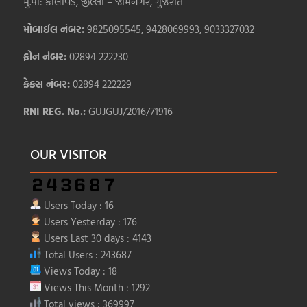
મુ.પો: કાલાવડ, જીલ્લો – જામનગર, ગુજરાત
મોબાઈલ નંબર:
9825095545, 9428069993, 9033327032
ફોન નંબર:
02894 222230
ફેક્સ નંબર:
02894 222229
RNI REG. No.:
GUJGUJ/2016/71916
OUR VISITOR
Users Today : 16
Users Yesterday : 176
Users Last 30 days : 4143
Total Users : 243687
Views Today : 18
Views This Month : 1292
Total views : 369997