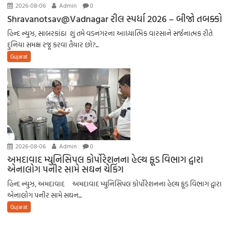
2026-08-06
Admin
0
Shravanotsav@Vadnagar રીલ સ્પર્ધા 2026 – બીજો તબક્કો
હિન્દ ન્યુઝ, સાબરકાંઠા શું તમે વડનગરના આધ્યાત્મિક વારસાને સર્જનાત્મક રીતે
દુનિયા સમક્ષ રજૂ કરવા તૈયાર છો?...
Gujarat
2026-08-06
Admin
0
અમદાવાદ મ્યુનિસિપલ કોર્પોરેશનના હેલ્થ ફૂડ વિભાગ દ્વારા
એનાલોગ પનીર સામે સઘન ચેકિંગ
હિન્દ ન્યુઝ, અમદાવાદ અમદાવાદ મ્યુનિસિપલ કોર્પોરેશનના હેલ્થ ફૂડ વિભાગ દ્વારા
એનાલોગ પનીર સામે સઘન...
Gujarat