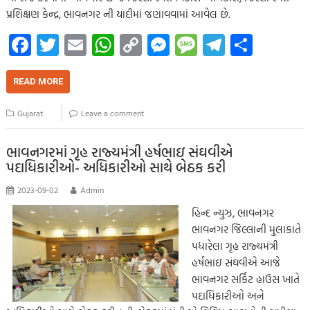
પ્રશિક્ષણ કેન્દ્ર, ભાવનગર ની યાદીમાં જણાવવામાં આવેલ છે.
Fa
T
E
W
C
M
M
Te
S
ce
wi
m
h
o
es
es
le
h
b
tt
ail
at
p
se
sa
gr
ar
READ MORE
o
er
s
y
n
g
a
e
Gujarat
Leave a comment
o
A
Li
g
e
m
k
p
nk
er
ભાવનગરમાં ગૃહ રાજ્યમંત્રી હર્ષભાઇ સંઘવીએ
પદાધિકારીઓ- અધિકારીઓ સાથે બેઠક કરી
p
2023-09-02
Admin
હિન્દ ન્યુઝ, ભાવનગર
ભાવનગર જિલ્લાની મુલાકાતે
પધારેલા ગૃહ રાજ્યમંત્રી
હર્ષભાઇ સંઘવીએ આજે
ભાવનગર સર્કિટ હાઉસ ખાતે
પદાધિકારીઓ અને