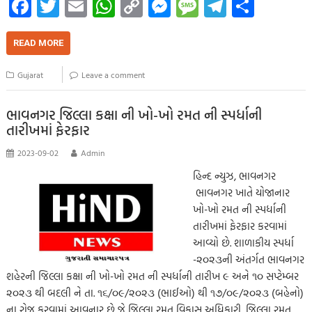
Fa
T
E
W
C
M
M
Te
S
ce
wi
m
h
o
es
es
le
h
b
tt
ail
at
p
se
sa
gr
ar
READ MORE
o
er
s
y
n
g
a
e
Gujarat
Leave a comment
o
A
Li
g
e
m
k
p
nk
er
ભાવનગર જિલ્લા કક્ષા ની ખો-ખો રમત ની સ્પર્ધાની
તારીખમાં ફેરફાર
p
2023-09-02
Admin
હિન્દ ન્યુઝ, ભાવનગર
ભાવનગર ખાતે યોજાનાર
ખો-ખો રમત ની સ્પર્ધાની
તારીખમાં ફેરફાર કરવામાં
આવ્યો છે. શાળાકીય સ્પર્ધા
-૨૦૨૩ની અંતર્ગત ભાવનગર
શહેરની જિલ્લા કક્ષા ની ખો-ખો રમત ની સ્પર્ધાની તારીખ ૯ અને ૧૦ સપ્ટેમ્બર
૨૦૨૩ થી બદલી ને તા. ૧૬/૦૯/૨૦૨૩ (ભાઈઓ) થી ૧૭/૦૯/૨૦૨૩ (બહેનો)
ના રોજ કરવામાં આવનાર છે જે જિલ્લા રમત વિકાસ અધિકારી, જિલ્લા રમત