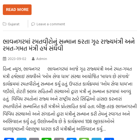
ce
wi
m
h
o
es
es
le
h
b
tt
ail
at
p
se
sa
gr
ar
READ MORE
o
er
s
y
n
g
a
e
Gujarat
Leave a comment
o
A
Li
g
e
m
k
p
nk
er
ભાવનગરમાં રમતવીરોનું સન્માન કરતા ગૃહ રાજ્યમંત્રી અને
રમત-ગમત મંત્રી હર્ષ સંઘવી
p
2023-09-02
Admin
હિન્દ ન્યુઝ, ભાવનગર ભાવનગરમાં આજે ગૃહ રાજ્યમંત્રી અને રમત-ગમત
મંત્રી હર્ષભાઇ સંઘવીએ ‘ઓમ સેવા ધામ’ સંસ્થા આયોજિત ‘માધવ છે સંગાથે’
કાર્યક્રમમાં રમતવીરોનું સન્માન કર્યું હતું. ઉપરાંત કાર્યક્રમમાં ‘ઓમ સેવા ધામ’ના
વડીલો, રોટરી ક્લબ સહિતની સંસ્થાઓ દ્વારા મંત્રી નું સન્માન કરવામાં આવ્યું
હતું. વિવિધ રમતોનાં રાજ્ય અને રાષ્ટ્રીય સ્તરે સિદ્ધિઓ હાંસલ કરનારાં
રમતવીરોને સન્માનિત કરી મંત્રીએ પ્રોત્સાહિત કર્યા હતા. બીજી તરફ ભાવનગરની
વિવિધ સંસ્થાઓ અને સંગઠનો દ્વારા મંત્રીનું સન્માન કરી તેમનું સ્વાગત અને
અભિવાદન કર્યું હતું. ઉલ્લેખનીય છે કે કાર્યક્રમમાં 108 ભૂલકાંઓએ
બાળકૃષ્ણની વેશભૂષા ધારણ કરી મંત્રીશ્રીનું અભિવાદન કર્યું…