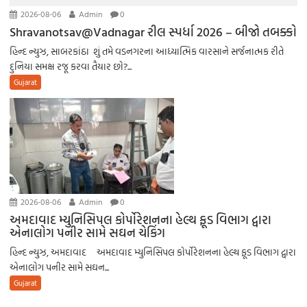
2026-08-06
Admin
0
Shravanotsav@Vadnagar રીલ સ્પર્ધા 2026 – બીજો તબક્કો
હિન્દ ન્યુઝ, સાબરકાંઠા શું તમે વડનગરના આધ્યાત્મિક વારસાને સર્જનાત્મક રીતે
દુનિયા સમક્ષ રજૂ કરવા તૈયાર છો?...
Gujarat
2026-08-06
Admin
0
અમદાવાદ મ્યુનિસિપલ કોર્પોરેશનના હેલ્થ ફૂડ વિભાગ દ્વારા
એનાલોગ પનીર સામે સઘન ચેકિંગ
હિન્દ ન્યુઝ, અમદાવાદ અમદાવાદ મ્યુનિસિપલ કોર્પોરેશનના હેલ્થ ફૂડ વિભાગ દ્વારા
એનાલોગ પનીર સામે સઘન...
Gujarat