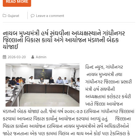
b
tt
ail
at
p
se
sa
gr
ar
READ MORE
o
er
s
y
n
g
a
e
Gujarat
Leave a comment
o
A
Li
g
e
m
k
p
nk
er
નાયબ મુખ્યમંત્રી હર્ષ સંઘવીના અધ્યક્ષસ્થાને ગાંધીનગર
જિલ્લાના વિકાસ કાર્યો અંગે આયોજન મંડળની બેઠક
p
યોજાઈ
2026-03-20
Admin
હિન્દ ન્યુઝ, ગાંધીનગર
નાયબ મુખ્યમંત્રી તથા
ગાંધીનગર જિલ્લાના પ્રભારી
મંત્રી હર્ષ સંઘવીની
અધ્યક્ષતામાં કલેકટર કચેરી
ખાતે જિલ્લા આયોજન
મંડળની બેઠક યોજાઇ હતી. જેમાં વર્ષ ૨૦૨૬-૨૭ દરમિયાન ગાંધીનગર જિલ્લામાં
કરવામાં આવનાર વિકાસ કાર્યોનું આયોજન કરવામાં આવ્યું હતું. જિલ્લાના
વિકાસ કાર્યોના આયોજન દરમિયાન નાયબ મુખ્યમંત્રીએ સર્વે અધિકારીઓને
જાહેર જનતાના એક પણ કામમાં વિલંબ ના થાય અને કોઈ પણ ટેકનિકલ કે