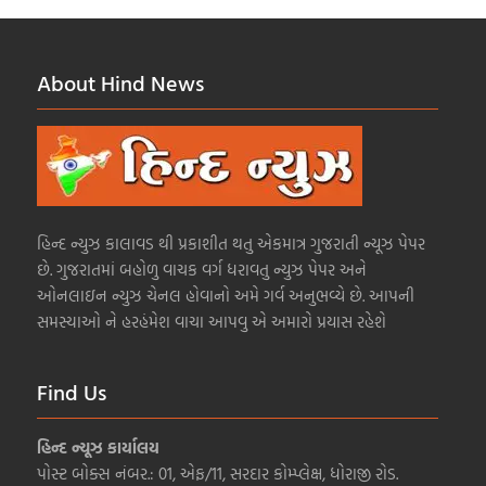
About Hind News
હિન્દ ન્યુઝ કાલાવડ થી પ્રકાશીત થતુ એકમાત્ર ગુજરાતી ન્યૂઝ પેપર
છે. ગુજરાતમાં બહોળુ વાચક વર્ગ ધરાવતુ ન્યુઝ પેપર અને
ઓનલાઇન ન્યુઝ ચેનલ હોવાનો અમે ગર્વ અનુભવ્યે છે. આપની
સમસ્યાઓ ને હરહંમેશ વાચા આપવુ એ અમારો પ્રયાસ રહેશે
Find Us
હિન્દ ન્યૂઝ કાર્યાલય
પોસ્ટ બોક્સ નંબર.: 01, એફ/11, સરદાર કોમ્પ્લેક્ષ, ધોરાજી રોડ.