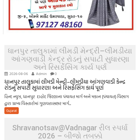
ધાનપુર તાલુકામાં લીમડી મેન્દ્રી–લીમડીયા
આંગણવાડી કેન્દ્ર રોડનું સપાટી સુધારણા
અને રિસર્ફેસિંગ કાર્ય પૂર્ણ
2026-08-06
Admin
0
ધાનપુર તાલુકામાં લીમડી મેન્દ્રી–લીમડીયા આંગણવાડી કેન્દ્ર
રોડનું સપાટી સુધારણા અને રિસર્ફેસિંગ કાર્ય પૂર્ણ
હિન્દ ન્યુઝ, ધાનપુર દાહોદ જિલ્લાના પંચાયત માર્ગ અને મકાન (પંચાયત) વિભાગ
દ્વારા ગ્રામ્ય વિસ્તારોમાં ગુણવત્તાસભર માર્ગ...
Gujarat
Shravanotsav@Vadnagar રીલ સ્પર્ધા
2026 – બીજો તબક્કો