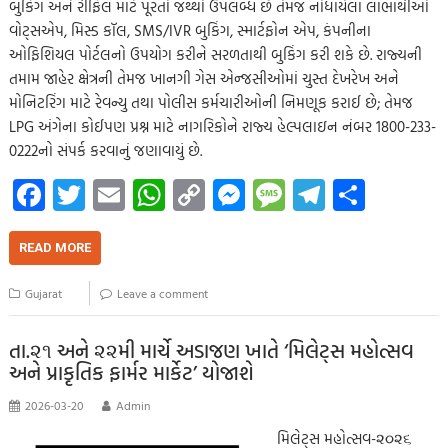
બુકિંગ અને રીફિલ માટે પૂરતો જથ્થો ઉપલબ્ધ છે તેમજ નોંધાયેલા લાભાર્થીઓ
વોટ્સએપ, મિસ્ડ કૉલ, SMS/IVR બુકિંગ, સ્માર્ટફોન એપ, કંપનીના
ઓફિશિયલ પોર્ટલનો ઉપયોગ કરીને સરળતાથી બુકિંગ કરી શકે છે. રાજ્યની
તમામ જાહેર ક્ષેત્રની તેમજ ખાનગી ગેસ એન્જસીઓમાં ચુસ્ત દેખરેખ અને
મોનિટરિંગ માટે રેવન્યુ તથા પોલીસ કર્મચારીઓની નિમણૂક કરાઈ છે; તેમજ
LPG અંગેના કોઈપણ પ્રશ્ન માટે નાગરિકોને રાજ્ય હેલ્પલાઇન નંબર 1800-233-
0222નો સંપર્ક કરવાનું જણાવાયું છે.
Fa
T
E
W
C
M
M
Te
S
ce
wi
m
h
o
es
es
le
h
b
tt
ail
at
p
se
sa
gr
ar
READ MORE
o
er
s
y
n
g
a
e
Gujarat
Leave a comment
o
A
Li
g
e
m
k
p
nk
er
તા.૨૧ અને ૨૨મી માર્ચે અડાજણ ખાતે ‘મિલેટ્સ મહોત્સવ
અને પ્રાકૃતિક ફાર્મર માર્કેટ’ યોજાશે
p
2026-03-20
Admin
મિલેટ્સ મહોત્સવ-૨૦૨૬