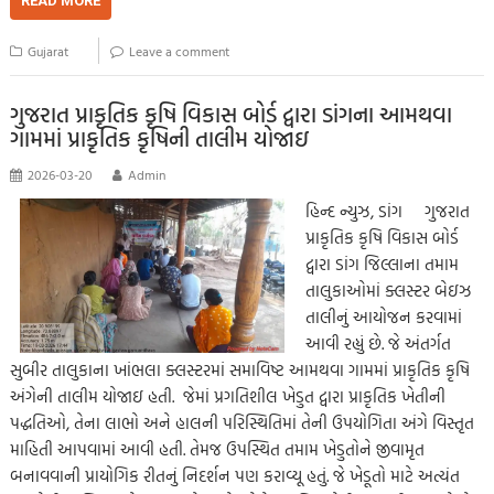
b
tt
ail
at
p
se
sa
gr
ar
READ MORE
o
er
s
y
n
g
a
e
Gujarat
Leave a comment
o
A
Li
g
e
m
k
p
nk
er
ગુજરાત પ્રાકૃતિક કૃષિ વિકાસ બોર્ડ દ્વારા ડાંગના આમથવા
ગામમાં પ્રાકૃતિક કૃષિની તાલીમ યોજાઇ
p
2026-03-20
Admin
હિન્દ ન્યુઝ, ડાંગ ગુજરાત
પ્રાકૃતિક કૃષિ વિકાસ બોર્ડ
દ્વારા ડાંગ જિલ્લાના તમામ
તાલુકાઓમાં ક્લસ્ટર બેઇઝ
તાલીનું આયોજન કરવામાં
આવી રહ્યું છે. જે અંતર્ગત
સુબીર તાલુકાના ખાંભલા ક્લસ્ટરમાં સમાવિષ્ટ આમથવા ગામમાં પ્રાકૃતિક કૃષિ
અંગેની તાલીમ યોજાઇ હતી. જેમાં પ્રગતિશીલ ખેડુત દ્વારા પ્રાકૃતિક ખેતીની
પદ્ધતિઓ, તેના લાભો અને હાલની પરિસ્થિતિમાં તેની ઉપયોગિતા અંગે વિસ્તૃત
માહિતી આપવામાં આવી હતી. તેમજ ઉપસ્થિત તમામ ખેડુતોને જીવામૃત
બનાવવાની પ્રાયોગિક રીતનું નિદર્શન પણ કરાવ્યૂ હતું. જે ખેડૂતો માટે અત્યંત