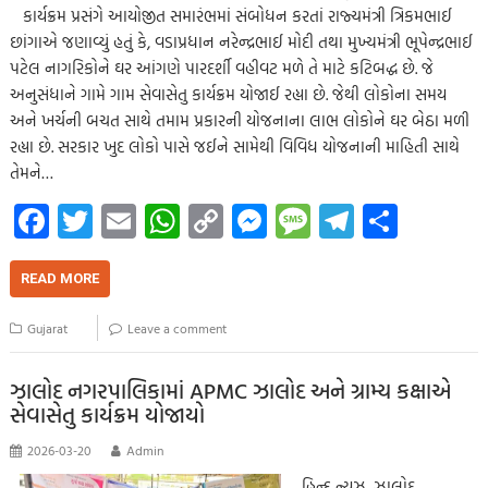
કાર્યક્રમ પ્રસંગે આયોજીત સમારંભમાં સંબોધન કરતાં રાજ્યમંત્રી ત્રિકમભાઈ
છાંગાએ જણાવ્યું હતું કે, વડાપ્રધાન નરેન્દ્રભાઈ મોદી તથા મુખ્યમંત્રી ભૂપેન્દ્રભાઈ
પટેલ નાગરિકોને ઘર આંગણે પારદર્શી વહીવટ મળે તે માટે કટિબદ્ધ છે. જે
અનુસંધાને ગામે ગામ સેવાસેતુ કાર્યક્રમ યોજાઈ રહ્યા છે. જેથી લોકોના સમય
અને ખર્ચની બચત સાથે તમામ પ્રકારની યોજનાના લાભ લોકોને ઘર બેઠા મળી
રહ્યા છે. સરકાર ખુદ લોકો પાસે જઈને સામેથી વિવિધ યોજનાની માહિતી સાથે
તેમને…
Fa
T
E
W
C
M
M
Te
S
ce
wi
m
h
o
es
es
le
h
b
tt
ail
at
p
se
sa
gr
ar
READ MORE
o
er
s
y
n
g
a
e
Gujarat
Leave a comment
o
A
Li
g
e
m
k
p
nk
er
ઝાલોદ નગરપાલિકામાં APMC ઝાલોદ અને ગ્રામ્ય કક્ષાએ
સેવાસેતુ કાર્યક્રમ યોજાયો
p
2026-03-20
Admin
હિન્દ ન્યુઝ, ઝાલોદ