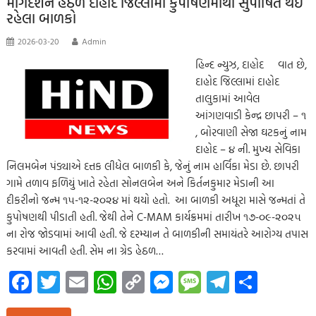
માર્ગદર્શન હેઠળ દાહોદ જિલ્લામાં કુપોષણમાંથી સુપોષિત થઇ
p
રહેલા બાળકો
2026-03-20
Admin
હિન્દ ન્યુઝ, દાહોદ વાત છે,
દાહોદ જિલ્લામાં દાહોદ
તાલુકામાં આવેલ
આંગણવાડી કેન્દ્ર છાપરી – ૧
, બોરવાણી સેજા ઘટકનું નામ
દાહોદ – ૪ ની. મુખ્ય સેવિકા
નિલમબેન પંડ્યાએ દત્તક લીધેલ બાળકી કે, જેનું નામ હાર્વિકા મેડા છે. છાપરી
ગામે તળાવ ફળિયું ખાતે રહેતા સોનલબેન અને કિર્તનકુમાર મેડાની આ
દીકરીનો જન્મ ૧૫-૧૨-૨૦૨૪ માં થયો હતો. આ બાળકી અધૂરા માસે જન્મતાં તે
કુપોષણથી પીડાતી હતી. જેથી તેને C-MAM કાર્યક્રમમાં તારીખ ૧૭-૦૯-૨૦૨૫
ના રોજ જોડવામાં આવી હતી. જે દરમ્યાન તે બાળકીની સમાયંતરે આરોગ્ય તપાસ
કરવામાં આવતી હતી. સેમ ના ગ્રેડ હેઠળ…
Fa
T
E
W
C
M
M
Te
S
ce
wi
m
h
o
es
es
le
h