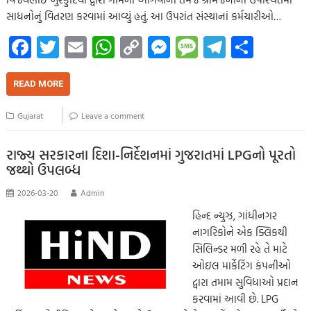
સાધનોનું વિતરણ કરવામાં આવ્યું હતું. આ ઉપરાંત સંસ્થાનાં કર્મચારીઓ…
Fa
T
E
W
C
M
M
Te
S
ce
wi
m
h
o
es
es
le
h
b
tt
ail
at
p
se
sa
gr
ar
READ MORE
o
er
s
y
n
g
a
e
Gujarat
Leave a comment
o
A
Li
g
e
m
k
p
nk
er
રાજ્ય સરકારના દિશા-નિર્દેશનમાં ગુજરાતમાં LPGનો પૂરતો
જથ્થો ઉપલબ્ધ
p
2026-03-20
Admin
હિન્દ ન્યુઝ, ગાંધીનગર
નાગરિકોને એક ક્લિકથી
સિલિન્ડર મળી રહે તે માટે
ઓઇલ માર્કેટિંગ કંપનીઓ
દ્વારા તમામ સુવિધાઓ પ્રદાન
કરવામાં આવી છે. LPG