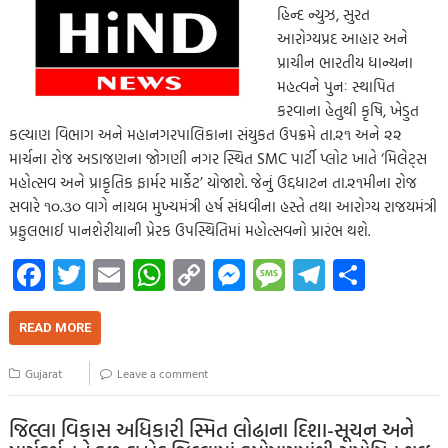
હિન્દ ન્યુઝ, સુરત
આરોગ્યપ્રદ આહાર અને
પ્રાચીન ભારતીય ધાન્યના
મહત્વને પુનઃ સ્થાપિત
કરવાના હેતુથી કૃષિ, ખેડુત
કલ્યાણ વિભાગ અને મહાનગરપાલિકાના સંયુકત ઉપક્રમે તા.૨૧ અને ૨૨
માર્ચના રોજ અડાજણના જોગણી નગર સ્થિત SMC પાર્ટી પ્લોટ ખાતે ‘મિલેટ્સ
મહોત્સવ અને પ્રાકૃતિક ફાર્મર માર્કેટ’ યોજાશે. જેનું ઉદ્દધાટન તા.૨૧મીના રોજ
સવારે ૧૦.૩૦ વાગે નાયબ મુખ્યમંત્રી હર્ષ સંધવીના હસ્તે તથા આરોગ્ય રાજયમંત્રી
પ્રફુલભાઈ પાનશેરીયાની પ્રેરક ઉપસ્થિતિમાં મહોત્સવનો પ્રારંભ થશે.
Fa
T
E
W
C
M
M
Te
S
ce
wi
m
h
o
es
es
le
h
b
tt
ail
at
p
se
sa
gr
ar
READ MORE
o
er
s
y
n
g
a
e
Gujarat
Leave a comment
o
A
Li
g
e
m
k
p
nk
er
જિલ્લા વિકાસ અધિકારી સ્મિત લોઢાના દિશા-સૂચન અને