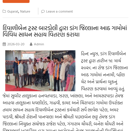
b
tt
ail
at
p
se
sa
gr
ar
o
er
s
y
n
g
a
e
,
Gujarat
Nature
Leave a comment
o
A
Li
g
e
m
k
p
nk
er
દિવાળીબેન ટ્રસ્ટ બારડોલી દ્વારા ડાંગ જિલ્લાના આઠ ગામોમાં
વિવિધ સાધન સહાય વિતરણ કરાયા
p
2026-03-20
Admin
હિન્દ ન્યુઝ, ડાંગ દિવાળીબેન
ટ્રસ્ટ દ્વારા તારીખ ૧૯ માર્ચ
૨૦૨૬ ના રોજ ડાંગ જિલ્લાના
આઠ ગામોમાં નનામી, વ્હીલ
ચેર અને પ્રાર્થના બુકનું
વિતરણ કરવામાં આવ્યું હતું.
જેમાં સુબીર તાલુકાના હનવતપાડા, ઝરણ, ખાંભલા, અને આમસરપાડા તેમજ
આહવા તાલુકાના ધવલીદોડ, ગાઢવી, કામદ અને ચિરાપાડા ગામોમા ઉપરોક્ત
તમામ સાધન સહાય દિવાળીબેન ટ્રસ્ટનાં કર્મચારી સર્વે ભાવેશ પટેલ, અમર
પાડવી, શ્રીમતી રોશની પાનવાલા અને શ્રીમતી પારૂલબેન ભટ્ટ તેમજ ડાંગ
જિલ્લાનાં નિયુક્ત સંયોજક રાજેશ પટેલ, ગંગારામ ચૌધરી, બનેશ ચૌધરી અને
વિજયભાઈ ખુરકુટિયા દ્વારા ગામના આગેવાનો તેમજ ગ્રામજનોની ઉપસ્થિતમાં