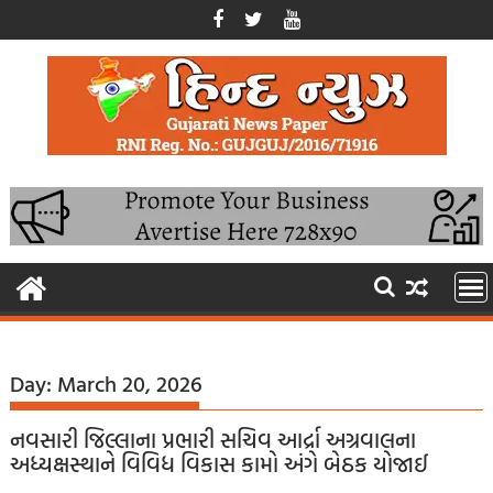
Skip
to
content
Day:
March 20, 2026
નવસારી જિલ્લાના પ્રભારી સચિવ આર્દ્રા અગ્રવાલના
અધ્યક્ષસ્થાને વિવિધ વિકાસ કામો અંગે બેઠક યોજાઈ