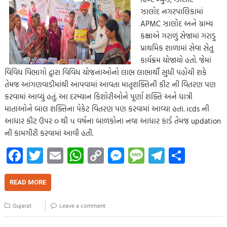
ઝાલોદ નગરપાલિકામાં
APMC ઝાલોદ અને ગ્રામ્ય
કક્ષાએ ગરાળું સેજામાં ગરાડુ
પ્રાથમિક શાળામાં સેવા સેતુ
કાર્યક્રમ યોજાયો હતો. જેમાં
વિવિધ વિભાગો દ્વારા વિવિધ યોજનાઓનો લાભ લાભાર્થી સુધી પહોંચી શકે
તેમજ આંગણવાડીમાંથી આપવામાં આવતા માતૃશક્તિની કીટ ની વિતરણ પણ
કરવામાં આવ્યું હતું. આ દરમ્યાન કિશોરીઓને પૂર્ણા શક્તિ અને ધાત્રી
માતાઓને બાલ શક્તિના પેકેટ વિતરણ પણ કરવામાં આવ્યા હતા. icds ની
આધાર કીટ ઉપર ૦ થી ૫ વર્ષના બાળકોના નવા આધાર કાર્ડ તેમજ updation
ની કામગીરી કરવામાં આવી હતી.
Fa
T
E
W
C
M
M
Te
S
ce
wi
m
h
o
es
es
le
h
b
tt
ail
at
p
se
sa
gr
ar
READ MORE
o
er
s
y
n
g
a
e
Gujarat
Leave a comment
o
A
Li
g
e
m