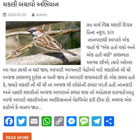
k
p
nk
er
ચકલી બચાવો અભિયાન
p
2026-03-20
Admin
૨૦ માર્ચ વિશ્વ ચકલી દિવસ
હિન્દ ન્યુઝ, ડાંગ
નાનપણથી આપણે એક
વાર્તા જે “એક હતો ચકો અને
એક હતી ચકી” સાંભળતા
આવ્યા છીએ, ત્યારે ખરેખર
આ વાત સાચી ન થઈ જાય, આપણી આવનારી પેઢીઓ માટે ચકલીનો ચીં ચીં
અવાજ સાંભળવું દુર્લભ ન બની જાય તે આપણી જવાબદારી છે. એક સમય હતો
કે, જ્યારે ચકલી ની ચીં ચીં ના અવાજ થી લોકોની સવાર પડતી હતી. નાનકડી
અને વ્હાલી ચકલીનો અવાજ આપણને સવાર થયા નો અહેસાસ કરાવતો.પરંતુ
આજે આપણે ચકલીઓના આશિયાનાને વેરવિખેર કરી દીધા છે, અથવા એમ
કહીએ કે માનવ જાત…
Fa
T
E
W
C
M
M
Te
S
ce
wi
m
h
o
es
es
le
h
READ MORE