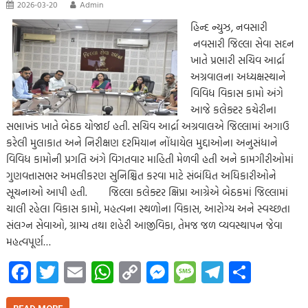
2026-03-20
Admin
હિન્દ ન્યુઝ, નવસારી
નવસારી જિલ્લા સેવા સદન
ખાતે પ્રભારી સચિવ આર્દ્રા
અગ્રવાલના અધ્યક્ષસ્થાને
વિવિધ વિકાસ કામો અંગે
આજે કલેક્ટર કચેરીના
સભાખંડ ખાતે બેઠક યોજાઈ હતી. સચિવ આર્દ્રા અગ્રવાલએ જિલ્લામાં અગાઉ
કરેલી મુલાકાત અને નિરીક્ષણ દરમિયાન નોંધાયેલ મુદ્દાઓના અનુસંધાને
વિવિધ કામોની પ્રગતિ અંગે વિગતવાર માહિતી મેળવી હતી અને કામગીરીઓમાં
ગુણવત્તાસભર અમલીકરણ સુનિશ્ચિત કરવા માટે સંબંધિત અધિકારીઓને
સૂચનાઓ આપી હતી. જિલ્લા કલેક્ટર ક્ષિપ્રા આગ્રેએ બેઠકમાં જિલ્લામાં
ચાલી રહેલા વિકાસ કામો, મહત્વના સ્થળોના વિકાસ, આરોગ્ય અને સ્વચ્છતા
સંલગ્ન સેવાઓ, ગ્રામ્ય તથા શહેરી આજીવિકા, તેમજ જળ વ્યવસ્થાપન જેવા
મહત્વપૂર્ણ…
Fa
T
E
W
C
M
M
Te
S
ce
wi
m
h
o
es
es
le
h