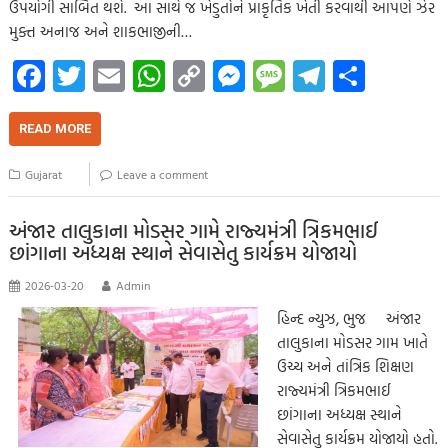
ઉપયોગી સાબિત થશે. આ સાથે જ ખેડુતોને પ્રાકૃતિક ખેતી કરવાથી આપણે ઝેર
મુક્ત અનાજ અને શાકભાજીની…
Fa
T
E
W
C
M
M
Te
S
ce
wi
m
h
o
es
es
le
h
b
tt
ail
at
p
se
sa
gr
ar
READ MORE
o
er
s
y
n
g
a
e
Gujarat
Leave a comment
o
A
Li
g
e
m
k
p
nk
er
અંજાર તાલુકાના મોડસર ગામે રાજ્યમંત્રી ત્રિકમભાઈ
છાંગાના અધ્યક્ષ સ્થાને સેવાસેતુ કાર્યક્રમ યોજાયો
p
2026-03-20
Admin
હિન્દ ન્યુઝ, ભુજ અંજાર
તાલુકાના મોડસર ગામ ખાતે
ઉચ્ચ અને તાંત્રિક શિક્ષણ
રાજ્યમંત્રી ત્રિકમભાઈ
છાંગાના અધ્યક્ષ સ્થાને
સેવાસેતુ કાર્યક્રમ યોજાયો હતો.