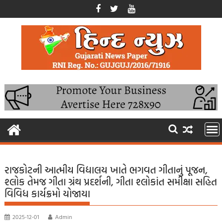
Skip
to
content
રાજકોટની આત્મીય વિદ્યાલય ખાતે ભગવત ગીતાનું પૂજન,
શ્લોક તેમજ ગીતા ગ્રંથ પ્રદર્શની, ગીતા શ્લોકાંત સમીક્ષા સહિત
વિવિધ કાર્યક્રમો યોજાયા
2025-12-01
Admin