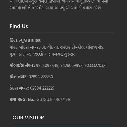
ઓનલાઇન ન્યુઝ ચેનલ હોવાનો અમે ગર્વ અનુભવ્યે છે. આપની
સમસ્યાઓ ને હરહંમેશ વાચા આપવુ એ અમારો પ્રયાસ રહેશે
Find Us
હિન્દ ન્યૂઝ કાર્યાલય
પોસ્ટ બોક્સ નંબર.: 01, એફ/11, સરદાર કોમ્પ્લેક્ષ, ધોરાજી રોડ.
મુ.પો: કાલાવડ, જીલ્લો – જામનગર, ગુજરાત
મોબાઈલ નંબર:
9825095545, 9428069993, 9033327032
ફોન નંબર:
02894 222230
ફેક્સ નંબર:
02894 222229
RNI REG. No.:
GUJGUJ/2016/71916
OUR VISITOR