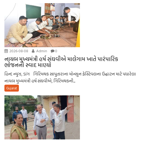
2026-08-08
Admin
0
નાયબ મુખ્યમંત્રી હર્ષ સંઘવીએ માલેગામ ખાતે પારંપારિક
ભોજનનો સ્વાદ માણ્યો
હિન્દ ન્યુઝ, ડાંગ ગિરિમથક સાપુતારાના મોન્સુન ફેસ્ટિવલના ઉદ્ઘાટન માટે પધારેલા
નાયબ મુખ્યમંત્રી હર્ષ સંઘવીએ, ગિરિમથકની...
Gujarat