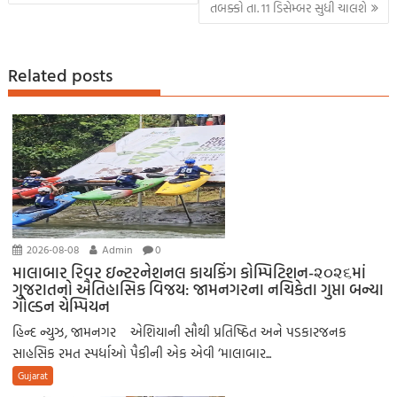
k
p
nk
er
તબક્કો તા. 11 ડિસેમ્બર સુધી ચાલશે
p
Related posts
2026-08-08
Admin
0
માલાબાર રિવર ઇન્ટરનેશનલ કાયકિંગ કોમ્પિટિશન-૨૦૨૬માં
ગુજરાતનો ઐતિહાસિક વિજય: જામનગરના નચિકેતા ગુપ્તા બન્યા
ગોલ્ડન ચેમ્પિયન
હિન્દ ન્યુઝ, જામનગર એશિયાની સૌથી પ્રતિષ્ઠિત અને પડકારજનક
સાહસિક રમત સ્પર્ધાઓ પૈકીની એક એવી ‘માલાબાર...
Gujarat