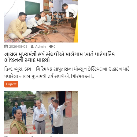
2026-08-08
Admin
0
નાયબ મુખ્યમંત્રી હર્ષ સંઘવીએ માલેગામ ખાતે પારંપારિક
ભોજનનો સ્વાદ માણ્યો
હિન્દ ન્યુઝ, ડાંગ ગિરિમથક સાપુતારાના મોન્સુન ફેસ્ટિવલના ઉદ્ઘાટન માટે
પધારેલા નાયબ મુખ્યમંત્રી હર્ષ સંઘવીએ, ગિરિમથકની...
Gujarat