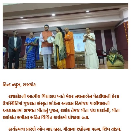
હિન્દ ન્યુઝ, રાજકોટ
રાજકોટની આત્મીય વિદ્યાલય ખાતે મેયર નયનાબેન પેઢડીયાની પ્રેરક
ઉપસ્થિતિમાં ગુજરાત સંસ્કૃત બોર્ડના અધ્યક્ષ હિમાંજય પાલીવાલની
અધ્યક્ષતામાં ભગવત ગીતાનું પૂજન, શ્લોક તેમજ ગીતા ગ્રંથ પ્રદર્શની, ગીતા
શ્લોકાંત સમીક્ષા સહિત વિવિધ કાર્યક્રમો યોજાયા હતા.
કાર્યક્રમના પ્રારંભે ઓમ નાદ બ્રહ્મ, ગીતાના શ્લોકના પઠન, શિવ તાંડવ,