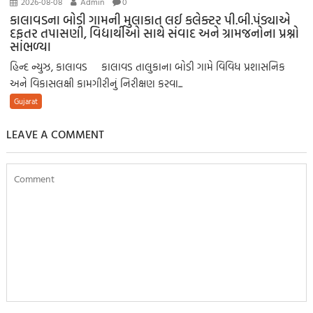
2026-08-08
Admin
0
કાલાવડના બોડી ગામની મુલાકાત લઈ કલેક્ટર પી.બી.પંડ્યાએ
દફતર તપાસણી, વિદ્યાર્થીઓ સાથે સંવાદ અને ગ્રામજનોના પ્રશ્નો
સાંભળ્યા
હિન્દ ન્યુઝ, કાલાવડ કાલાવડ તાલુકાના બોડી ગામે વિવિધ પ્રશાસનિક
અને વિકાસલક્ષી કામગીરીનું નિરીક્ષણ કરવા...
Gujarat
LEAVE A COMMENT