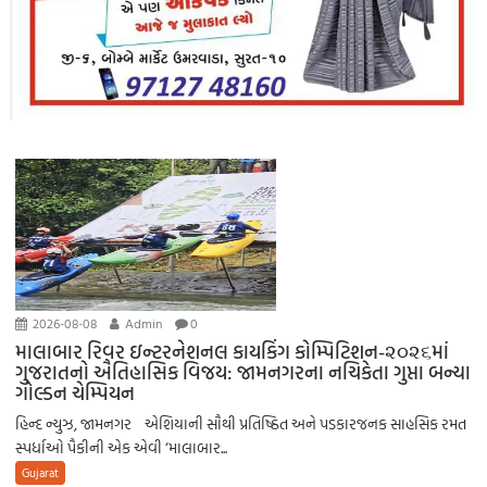
2026-08-08
Admin
0
માલાબાર રિવર ઇન્ટરનેશનલ કાયકિંગ કોમ્પિટિશન-૨૦૨૬માં
ગુજરાતનો ઐતિહાસિક વિજય: જામનગરના નચિકેતા ગુપ્તા બન્યા
ગોલ્ડન ચેમ્પિયન
હિન્દ ન્યુઝ, જામનગર એશિયાની સૌથી પ્રતિષ્ઠિત અને પડકારજનક સાહસિક રમત
સ્પર્ધાઓ પૈકીની એક એવી ‘માલાબાર...
Gujarat