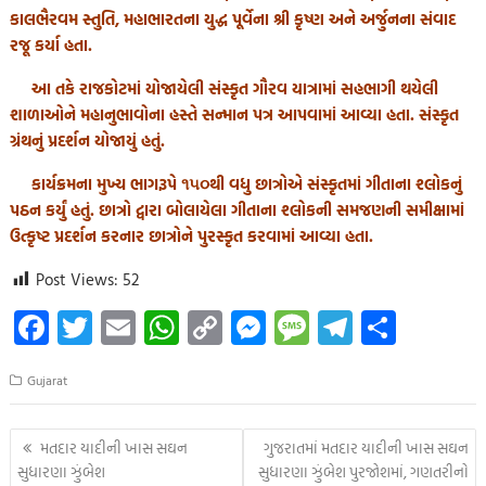
કાલભૈરવમ સ્તુતિ, મહાભારતના યુદ્ધ પૂર્વેના શ્રી કૃષ્ણ અને અર્જુનના સંવાદ
રજૂ કર્યા હતા.
આ તકે રાજકોટમાં યોજાયેલી સંસ્કૃત ગૌરવ યાત્રામાં સહભાગી થયેલી
શાળાઓને મહાનુભાવોના હસ્તે સન્માન પત્ર આપવામાં આવ્યા હતા. સંસ્કૃત
ગ્રંથનું પ્રદર્શન યોજાયું હતું.
કાર્યક્રમના મુખ્ય ભાગરૂપે ૧૫૦થી વધુ છાત્રોએ સંસ્કૃતમાં ગીતાના શ્લોકનું
પઠન કર્યું હતું. છાત્રો દ્વારા બોલાયેલા ગીતાના શ્લોકની સમજણની સમીક્ષામાં
ઉત્કૃષ્ટ પ્રદર્શન કરનાર છાત્રોને પુરસ્કૃત કરવામાં આવ્યા હતા.
Post Views:
52
Fa
T
E
W
C
M
M
Te
S
ce
wi
m
h
o
es
es
le
h
Gujarat
b
tt
ail
at
p
se
sa
gr
ar
o
er
s
y
n
g
a
e
Post
મતદાર યાદીની ખાસ સઘન
ગુજરાતમાં મતદાર યાદીની ખાસ સઘન
o
A
Li
g
e
m
navigation
સુધારણા ઝુંબેશ
સુધારણા ઝુંબેશ પુરજોશમાં, ગણતરીનો