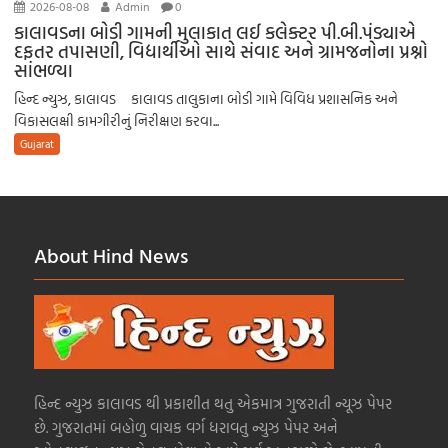
2026-08-08
Admin
0
કાલાવડના બોડી ગામની મુલાકાત લઈ કલેક્ટર પી.બી.પંડ્યાએ
દફતર તપાસણી, વિદ્યાર્થીઓ સાથે સંવાદ અને ગ્રામજનોના પ્રશ્નો
સાંભળ્યા
હિન્દ ન્યુઝ, કાલાવડ કાલાવડ તાલુકાના બોડી ગામે વિવિધ પ્રશાસનિક અને
વિકાસલક્ષી કામગીરીનું નિરીક્ષણ કરવા...
Gujarat
About Hind News
હિન્દ ન્યુઝ કાલાવડ થી પ્રકાશીત થતુ એકમાત્ર ગુજરાતી ન્યૂઝ પેપર
છે. ગુજરાતમાં બહોળુ વાચક વર્ગ ધરાવતુ ન્યુઝ પેપર અને