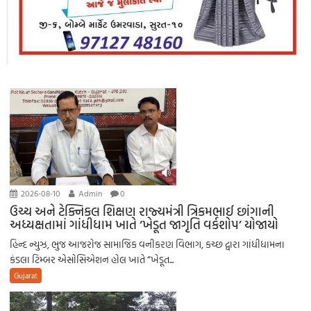
2026-08-10
Admin
0
ઉચ્ચ અને ટેક્નિકલ શિક્ષણ રાજ્યમંત્રી ત્રિકમભાઈ છાંગાની
અધ્યક્ષતામાં ગાંધીધામ ખાતે ‘ખેડૂત જાગૃતિ વર્કશોપ’ યોજાયો
હિન્દ ન્યુઝ, ભુજ આજરોજ સામાજિક વનીકરણ વિભાગ, કચ્છ દ્વારા ગાંધીધામના
કંડલા ટિમ્બર એસોસિએશન હોલ ખાતે “ખેડૂત...
Gujarat