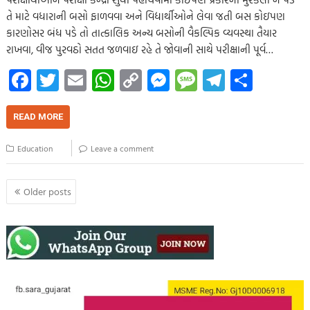
તે માટે વધારાની બસો ફાળવવા અને વિદ્યાર્થીઓને લેવા જતી બસ કોઇપણ
કારણોસર બંધ પડે તો તાત્કાલિક અન્ય બસોની વૈકલ્પિક વ્યવસ્થા તૈયાર
રાખવા, વીજ પુરવઠો સતત જળવાઇ રહે તે જોવાની સાથે પરીક્ષાની પૂર્વ…
Fa
T
E
W
C
M
M
Te
S
ce
wi
m
h
o
es
es
le
h
b
tt
ail
at
p
se
sa
gr
ar
READ MORE
o
er
s
y
n
g
a
e
Education
Leave a comment
o
A
Li
g
e
m
k
p
nk
er
Posts
Older posts
navigation
p