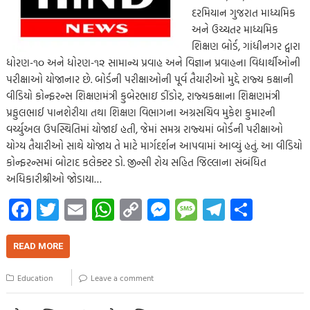
દરમિયાન ગુજરાત માધ્યમિક
અને ઉચ્ચતર માધ્યમિક
શિક્ષણ બોર્ડ, ગાંધીનગર દ્વારા
ધોરણ-૧૦ અને ધોરણ-૧૨ સામાન્ય પ્રવાહ અને વિજ્ઞાન પ્રવાહના વિદ્યાર્થીઓની
પરીક્ષાઓ યોજાનાર છે. બોર્ડની પરીક્ષાઓની પૂર્વ તૈયારીઓ મુદ્દે રાજ્ય કક્ષાની
વીડિયો કોન્ફરન્સ શિક્ષણમંત્રી કુબેરભાઇ ડીંડોર, રાજ્યકક્ષાના શિક્ષણમંત્રી
પ્રફુલભાઈ પાનશેરીયા તથા શિક્ષણ વિભાગના અગ્રસચિવ મુકેશ કુમારની
વર્ચ્યુઅલ ઉપસ્થિતિમાં યોજાઈ હતી, જેમાં સમગ્ર રાજ્યમાં બોર્ડની પરીક્ષાઓ
યોગ્ય તૈયારીઓ સાથે યોજાય તે માટે માર્ગદર્શન આપવામાં આવ્યું હતું. આ વીડિયો
કોન્ફરન્સમાં બોટાદ કલેક્ટર ડો. જીન્સી રોય સહિત જિલ્લાના સંબંધિત
અધિકારીશ્રીઓ જોડાયા…
Fa
T
E
W
C
M
M
Te
S
ce
wi
m
h
o
es
es
le
h
b
tt
ail
at
p
se
sa
gr
ar
READ MORE
o
er
s
y
n
g
a
e
Education
Leave a comment
o
A
Li
g
e
m