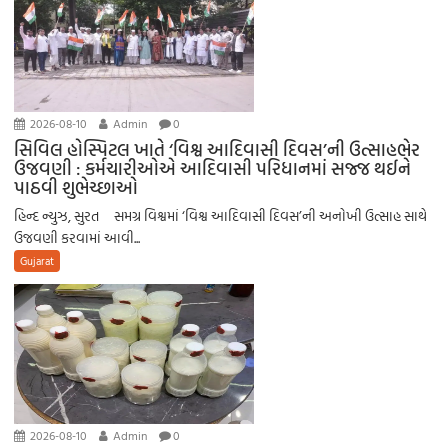
2026-08-10
Admin
0
સિવિલ હોસ્પિટલ ખાતે ‘વિશ્વ આદિવાસી દિવસ’ની ઉત્સાહભેર
ઉજવણી : કર્મચારીઓએ આદિવાસી પરિધાનમાં સજ્જ થઈને
પાઠવી શુભેચ્છાઓ
હિન્દ ન્યુઝ, સુરત સમગ્ર વિશ્વમાં ‘વિશ્વ આદિવાસી દિવસ’ની અનોખી ઉત્સાહ સાથે
ઉજવણી કરવામાં આવી...
Gujarat
2026-08-10
Admin
0