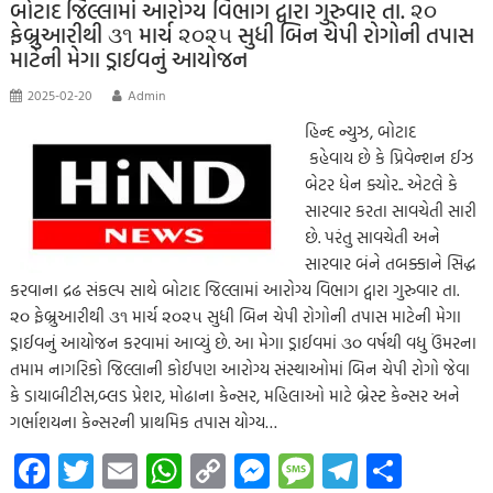
k
p
nk
er
બોટાદ જિલ્લામાં આરોગ્ય વિભાગ દ્વારા ગુરુવાર તા. ૨૦
ફેબ્રુઆરીથી ૩૧ માર્ચ ૨૦૨૫ સુધી બિન ચેપી રોગોની તપાસ
p
માટેની મેગા ડ્રાઈવનું આયોજન
2025-02-20
Admin
હિન્દ ન્યુઝ, બોટાદ
કહેવાય છે કે પ્રિવેન્શન ઈઝ
બેટર ધેન ક્યોર.. એટલે કે
સારવાર કરતા સાવચેતી સારી
છે. પરંતુ સાવચેતી અને
સારવાર બંને તબક્કાને સિદ્ધ
કરવાના દ્રઢ સંકલ્પ સાથે બોટાદ જિલ્લામાં આરોગ્ય વિભાગ દ્વારા ગુરુવાર તા.
૨૦ ફેબ્રુઆરીથી ૩૧ માર્ચ ૨૦૨૫ સુધી બિન ચેપી રોગોની તપાસ માટેની મેગા
ડ્રાઈવનું આયોજન કરવામાં આવ્યું છે. આ મેગા ડ્રાઈવમાં ૩૦ વર્ષથી વધુ ઉંમરના
તમામ નાગરિકો જિલ્લાની કોઈપણ આરોગ્ય સંસ્થાઓમાં બિન ચેપી રોગો જેવા
કે ડાયાબીટીસ,બ્લડ પ્રેશર, મોઢાના કેન્સર, મહિલાઓ માટે બ્રેસ્ટ કેન્સર અને
ગર્ભાશયના કેન્સરની પ્રાથમિક તપાસ યોગ્ય…
Fa
T
E
W
C
M
M
Te
S