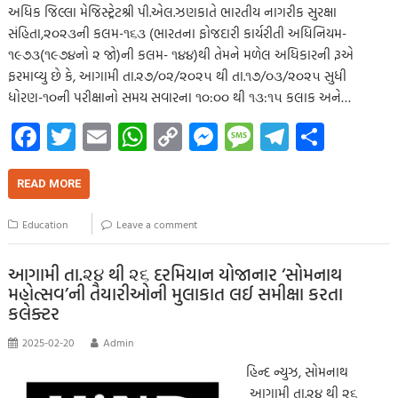
અધિક જિલ્લા મેજિસ્ટ્રેટશ્રી પી.એલ.ઝણકાતે ભારતીય નાગરીક સુરક્ષા
સંહિતા,૨૦૨૩ની કલમ-૧૬૩ (ભારતના ફોજદારી કાર્યરીતી અધિનિયમ-
૧૯૭૩(૧૯૭૪નો ૨ જો)ની કલમ- ૧૪૪)થી તેમને મળેલ અધિકારની રૂએ
ફરમાવ્યુ છે કે, આગામી તા.૨૭/૦૨/૨૦૨૫ થી તા.૧૭/૦૩/૨૦૨૫ સુધી
ધોરણ-૧૦ની પરીક્ષાનો સમય સવારના ૧૦:૦૦ થી ૧૩:૧૫ કલાક અને…
Fa
T
E
W
C
M
M
Te
S
ce
wi
m
h
o
es
es
le
h
b
tt
ail
at
p
se
sa
gr
ar
READ MORE
o
er
s
y
n
g
a
e
Education
Leave a comment
o
A
Li
g
e
m
k
p
nk
er
આગામી તા.૨૪ થી ૨૬ દરમિયાન યોજાનાર ‘સોમનાથ
મહોત્સવ’ની તૈયારીઓની મુલાકાત લઈ સમીક્ષા કરતા
p
કલેક્ટર
2025-02-20
Admin
હિન્દ ન્યુઝ, સોમનાથ
આગામી તા.૨૪ થી ૨૬