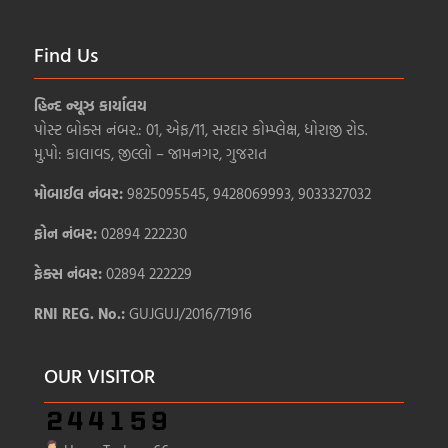
Find Us
હિન્દ ન્યૂઝ કાર્યાલય
પોસ્ટ બોક્સ નંબર.: 01, એફ/11, સરદાર કોમ્પ્લેક્ષ, ધોરાજી રોડ.
મુ.પો: કાલાવડ, જીલ્લો – જામનગર, ગુજરાત
મોબાઈલ નંબર:
9825095545, 9428069993, 9033327032
ફોન નંબર:
02894 222230
ફેક્સ નંબર:
02894 222229
RNI REG. No.:
GUJGUJ/2016/71916
OUR VISITOR