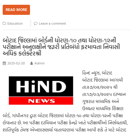
ce
wi
m
h
o
es
es
le
h
b
tt
ail
at
p
se
sa
gr
ar
READ MORE
o
er
s
y
n
g
a
e
Education
Leave a comment
o
A
Li
g
e
m
k
p
nk
er
બોટાદ જિલ્લામાં બોર્ડની ધોરણ-૧૦ તથા ધોરણ-૧૨ની
પરીક્ષાને અનુલક્ષીને જરૂરી પ્રતિબંધો ફરમાવતા નિવાસી
p
અધિક કલેક્ટરશ્રી
2025-02-20
Admin
હિન્દ ન્યુઝ, બોટાદ
બોટાદ જિલ્લામાં આગામી
તા.૨૭/૦૨/૨૦૨૫ થી
તા.૧૭/૦૩/૨૦૨૫ દરમ્યાન
ગુજરાત માધ્યમિક અને
ઉચ્ચતર માધ્યમિક શિક્ષણ
બોર્ડ, ગાંધીનગર દ્વારા બોટાદ જિલ્લામાં ધોરણ-૧૦ તથા ધોરણ-૧૨ની પરીક્ષા
લેવાનાર છે. આ પરીક્ષા દરમિયાન પરીક્ષા કેન્દ્રો ખાતે પરીક્ષાર્થીઓ નિર્ભયતાથી,
શાંતિપૂર્વક તેમજ એખલાસભર્યા વાતાવરણમાં પરીક્ષા આપી શકે તે માટે બોટાદ