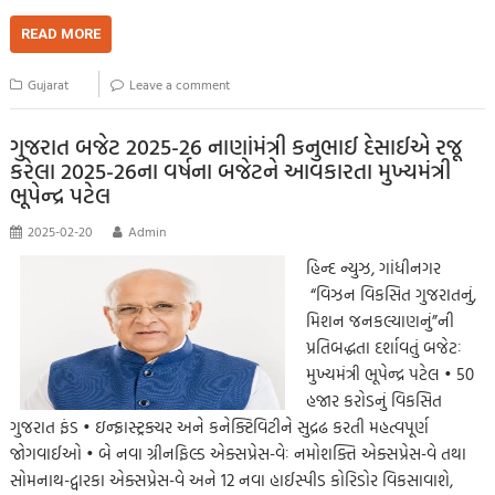
ce
wi
m
h
o
es
es
le
h
b
tt
ail
at
p
se
sa
gr
ar
READ MORE
o
er
s
y
n
g
a
e
Gujarat
Leave a comment
o
A
Li
g
e
m
k
p
nk
er
ગુજરાત બજેટ 2025-26 નાણાંમંત્રી કનુભાઈ દેસાઈએ રજૂ
કરેલા 2025-26ના વર્ષના બજેટને આવકારતા મુખ્યમંત્રી
p
ભૂપેન્દ્ર પટેલ
2025-02-20
Admin
હિન્દ ન્યુઝ, ગાંધીનગર
“વિઝન વિકસિત ગુજરાતનું,
મિશન જનકલ્યાણનું”ની
પ્રતિબદ્ધતા દર્શાવતું બજેટઃ
મુખ્યમંત્રી ભૂપેન્દ્ર પટેલ • 50
હજાર કરોડનું વિકસિત
ગુજરાત ફંડ • ઇન્ફ્રાસ્ટ્રક્ચર અને કનેક્ટિવિટીને સુદ્રઢ કરતી મહત્વપૂર્ણ
જોગવાઈઓ • બે નવા ગ્રીનફિલ્ડ એક્સપ્રેસ-વેઃ નમોશક્તિ એક્સપ્રેસ-વે તથા
સોમનાથ-દ્વારકા એક્સપ્રેસ-વે અને 12 નવા હાઈસ્પીડ કોરિડોર વિકસાવાશે,