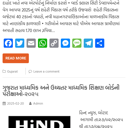
દાહોદ ખાતે નવા એરપોર્ટનું નિર્માણ કરાશે • વર્લ્ડ ક્લાસ સિટી ડેવલપમેન્ટને
વેગ આપવા 2025નું વર્ષ શહેરી વિકાસ વર્ષ તરીકે ઉજવાશેઃ શહેરી વિકાસના
બજેટમાં 40 ટકાનો વધારો, નવી મહાનગરપાલિકાઓના માળખાકીય વિકાસ
માટે નાણાંકીય ફાળવણી • ગરીબોને આવાસ માટે પીએમ આવાસ ગ્રામીણમાં
અપાતી સહાય 1.70 લાખ રૂપિયા…
Fa
T
E
W
C
M
M
Te
S
ce
wi
m
h
o
es
es
le
h
b
tt
ail
at
p
se
sa
gr
ar
READ MORE
o
er
s
y
n
g
a
e
Gujarat
Leave a comment
o
A
Li
g
e
m
k
p
nk
er
ગુજરાત માધ્યમિક અને ઉચ્ચતર માધ્યમિક શિક્ષણ બોર્ડની
પરીક્ષાઓ-૨૦૨૫
p
2025-02-20
Admin
હિન્દ ન્યુઝ, બોટાદ
આગામી તા.૨૭/૦૨/૨૦૨૫
થી તા.૧૭/૦૪/૨૦૨૫