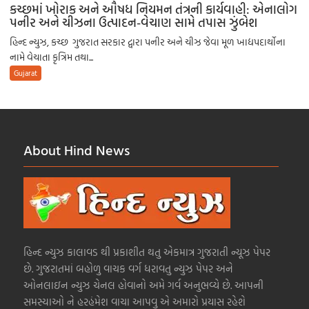
કચ્છમાં ખોરાક અને ઔષધ નિયમન તંત્રની કાર્યવાહી: એનાલોગ
પનીર અને ચીઝના ઉત્પાદન-વેચાણ સામે તપાસ ઝુંબેશ
હિન્દ ન્યુઝ, કચ્છ ગુજરાત સરકાર દ્વારા પનીર અને ચીઝ જેવા મૂળ ખાદ્યપદાર્થોના
નામે વેચાતા કૃત્રિમ તથા...
Gujarat
About Hind News
હિન્દ ન્યુઝ કાલાવડ થી પ્રકાશીત થતુ એકમાત્ર ગુજરાતી ન્યૂઝ પેપર
છે. ગુજરાતમાં બહોળુ વાચક વર્ગ ધરાવતુ ન્યુઝ પેપર અને
ઓનલાઇન ન્યુઝ ચેનલ હોવાનો અમે ગર્વ અનુભવ્યે છે. આપની
સમસ્યાઓ ને હરહંમેશ વાચા આપવુ એ અમારો પ્રયાસ રહેશે