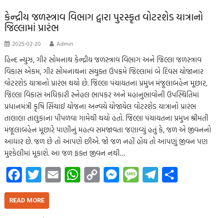
o
A
Li
g
e
m
k
p
nk
er
કેન્દ્રીય જળસ્ત્રાવ વિભાગ દ્વારા પુરસ્કૃત વોટરશેડ યાત્રાનો
જિલ્લામાં પ્રારંભ
p
2025-02-20
Admin
હિન્દ ન્યુઝ, ગીર સોમનાથ કેન્દ્રીય જળસ્ત્રાવ વિભાગ અને જિલ્લા જળસ્ત્રાવ
વિકાસ એકમ, ગીર સોમનાથના સંયુક્ત ઉપક્રમે જિલ્લામાં બે દિવસ યોજાનાર
વોટરશેડ યાત્રાનો પ્રારંભ થયો છે. જિલ્લા પંચાયતના પ્રમુખ મંજૂલાબહેન મૂછાર,
જિલ્લા વિકાસ અધિકારી સ્નેહલ ભાપકર અને મહાનુભાવોની ઉપસ્થિતિમાં
પ્રધાનમંત્રી કૃષિ સિંચાઈ યોજના અન્વયે યોજાયેલ વોટરશેડ યાત્રાનો પ્રારંભ
તાલાલા તાલુકાના પીપળવા ગામેથી થયો હતો. જિલ્લા પંચાયતના પ્રમુખ શ્રીમતી
મંજૂલાબહેન મૂછારે પાણીનું મહત્વ સમજાવતા જણાવ્યું હતું કે, જળ એ જીવનનો
આધાર છે. જળ છે તો આપણે છીએ. જો જળ નહીં હોય તો આપણું જીવન પણ
મુશ્કેલીમાં મૂકાશે. આ જળ ફક્ત જીવન નથી…
Fa
T
E
W
C
M
M
Te
S
ce
wi
m
h
o
es
es
le
h
b
tt
ail
at
p
se
sa
gr
ar
READ MORE