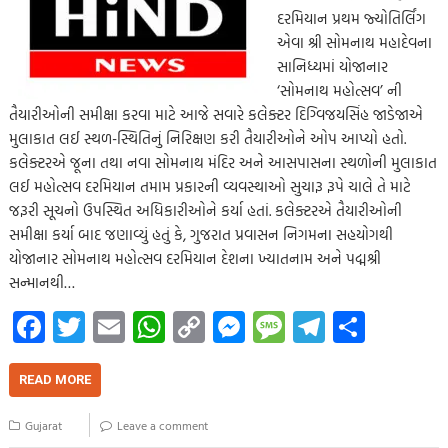
દરમિયાન પ્રથમ જ્યોતિર્લિંગ
એવા શ્રી સોમનાથ મહાદેવના
સાનિધ્યમાં યોજાનાર
‘સોમનાથ મહોત્સવ’ ની
તૈયારીઓની સમીક્ષા કરવા માટે આજે સવારે કલેક્ટર દિગ્વિજયસિંહ જાડેજાએ
મુલાકાત લઈ સ્થળ-સ્થિતિનું નિરિક્ષણ કરી તૈયારીઓને ઓપ આપ્યો હતો.
કલેક્ટરએ જૂના તથા નવા સોમનાથ મંદિર અને આસપાસના સ્થળોની મુલાકાત
લઈ મહોત્સવ દરમિયાન તમામ પ્રકારની વ્યવસ્થાઓ સુચારૂ રૂપે ચાલે તે માટે
જરૂરી સૂચનો ઉપસ્થિત અધિકારીઓને કર્યા હતાં. કલેક્ટરએ તૈયારીઓની
સમીક્ષા કર્યા બાદ જણાવ્યું હતું કે, ગુજરાત પ્રવાસન નિગમના સહયોગથી
યોજાનાર સોમનાથ મહોત્સવ દરમિયાન દેશના ખ્યાતનામ અને પદ્મશ્રી
સન્માનથી…
Fa
T
E
W
C
M
M
Te
S
ce
wi
m
h
o
es
es
le
h
b
tt
ail
at
p
se
sa
gr
ar
READ MORE
o
er
s
y
n
g
a
e
Gujarat
Leave a comment