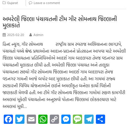
o
er
s
y
n
g
a
e
Gujarat
Leave a comment
o
A
Li
g
e
m
k
p
nk
er
અમરેલી જિલ્લા પંચાયતની ટીમ ગીર સોમનાથ જિલ્લાની
મુલાકાતે
p
2025-02-20
Admin
હિન્દ ન્યુઝ, ગીર સોમનાથ રાષ્ટ્રીય ગ્રામ સ્વરાજ અભિયાનના ભાગરૂપે,
પંચાયતો વચ્ચે શ્રેષ્ઠ પ્રથાઓના આદાન-પ્રદાનને પ્રોત્સાહન આપવા માટે અમરેલી
જિલ્લા પંચાયતના પ્રતિનિધિઓએ આદર્શ ગામ બાદલપરા તેમજ વડનગર ગ્રામ
પંચાયતની મુલાકાત લીધી હતી. અમરેલી જિલ્લા પંચાયત અને તાલુકા
પંચાયતના સભ્યો ગીર સોમનાથ જિલ્લાના આદર્શ ગામ બાદલપરા તેમજ
વડનગર ગામની આજે બપોર બાદ મુલાકાત લીધી હતી. આ ગામમાં રાજ્ય
સરકારની વિવિધ યોજનાઓને લઈને અમલીકૃત બનેલા કાર્યો વિશેની
જાણકારી મેળવી હતી. આ ટીમે ગીર સોમનાથ જિલ્લાના ગામોમાં સફળ કામગીરી
અમલમાં મૂકેલી પંચાયતોના અનુભવો પોતાના જિલ્લામાં લોકકલ્યાણ માટે
અમલમાં મૂકી…
Fa
T
E
W
C
M
M
Te
S
ce
wi
m
h
o
es
es
le
h