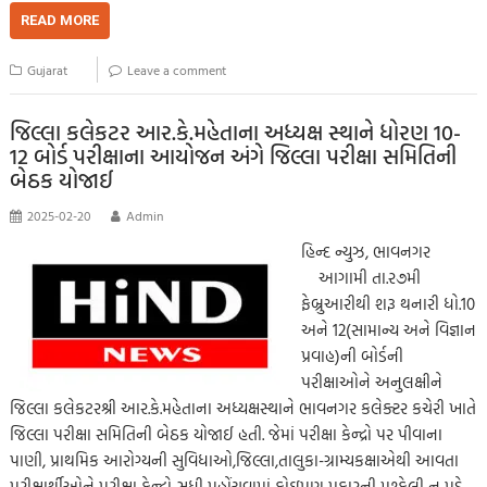
b
tt
ail
at
p
se
sa
gr
ar
READ MORE
o
er
s
y
n
g
a
e
Gujarat
Leave a comment
o
A
Li
g
e
m
k
p
nk
er
જિલ્લા કલેકટર આર.કે.મહેતાના અધ્યક્ષ સ્થાને ધોરણ 10-
12 બોર્ડ પરીક્ષાના આયોજન અંગે જિલ્લા પરીક્ષા સમિતિની
p
બેઠક યોજાઈ
2025-02-20
Admin
હિન્દ ન્યુઝ, ભાવનગર
આગામી તા.ર૭મી
ફેબ્રુઆરીથી શરૂ થનારી ધો.10
અને 12(સામાન્ય અને વિજ્ઞાન
પ્રવાહ)ની બોર્ડની
પરીક્ષાઓને અનુલક્ષીને
જિલ્લા કલેકટરશ્રી આર.કે.મહેતાના અધ્યક્ષસ્થાને ભાવનગર કલેક્ટર કચેરી ખાતે
જિલ્લા પરીક્ષા સમિતિની બેઠક યોજાઈ હતી. જેમાં પરીક્ષા કેન્દ્રો પર પીવાના
પાણી, પ્રાથમિક આરોગ્યની સુવિધાઓ,જિલ્લા,તાલુકા-ગ્રામ્યકક્ષાએથી આવતા
પરીક્ષાર્થીઓને પરીક્ષા કેન્દ્રો સુધી પહોંચવામાં કોઇપણ પ્રકારની મુશ્કેલી ન પડે