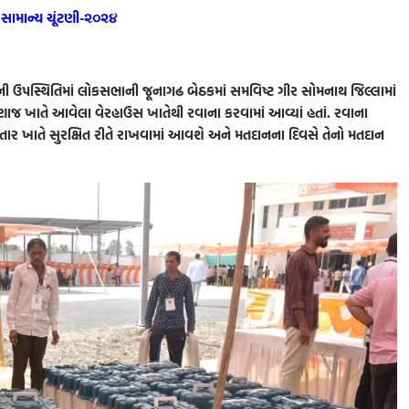
સામાન્ય ચૂંટણી-૨૦૨૪
ી ઉપસ્થિતિમાં લોકસભાની જૂનાગઢ બેઠકમાં સમવિષ્ટ ગીર સોમનાથ જિલ્લામાં
જ ખાતે આવેલા વેરહાઉસ ખાતેથી રવાના કરવામાં આવ્યાં હતાં. રવાના
ર ખાતે સુરક્ષિત રીતે રાખવામાં આવશે અને મતદાનના દિવસે તેનો મતદાન