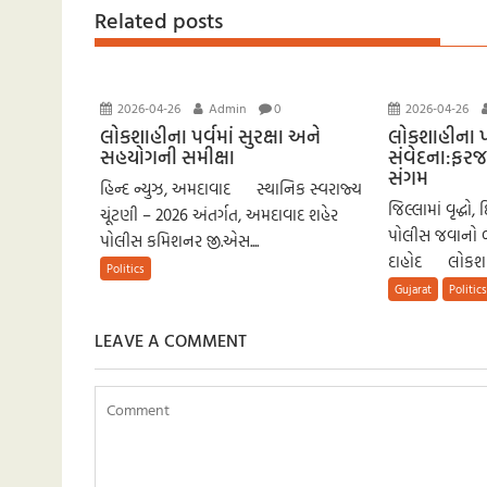
p
Related posts
2026-04-26
Admin
0
2026-04-26
લોકશાહીના પર્વમાં સુરક્ષા અને
લોકશાહીના પર
સહયોગની સમીક્ષા
સંવેદના:ફર
સંગમ
હિન્દ ન્યુઝ, અમદાવાદ સ્થાનિક સ્વરાજ્ય
જિલ્લામાં વૃદ્ધો
ચૂંટણી – 2026 અંતર્ગત, અમદાવાદ શહેર
પોલીસ જવાનો બન્
પોલીસ કમિશનર જી.એસ....
દાહોદ લોકશાહ
Politics
Gujarat
Politic
LEAVE A COMMENT