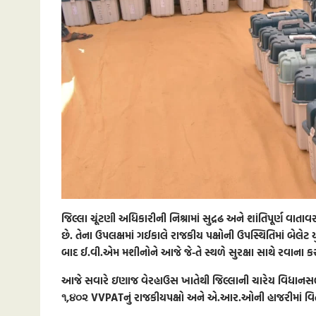
જિલ્લા ચૂંટણી અધિકારીની નિશ્રામાં સુદ્રઢ અને શાંતિપૂર્ણ વાતા
છે. તેના ઉપલક્ષમાં ગઈકાલે રાજકીય પક્ષોની ઉપસ્થિતિમાં બેલેટ 
બાદ ઈ.વી.એમ મશીનોને આજે જે-તે સ્થળે સુરક્ષા સાથે રવાના કરવ
આજે સવારે ઇણાજ વેરહાઉસ ખાતેથી જિલ્લાની ચારેય વિધાનસભામા
૧,૪૦૨ VVPATનું રાજકીયપક્ષો અને એ.આર.ઓની હાજરીમાં વિતરણ