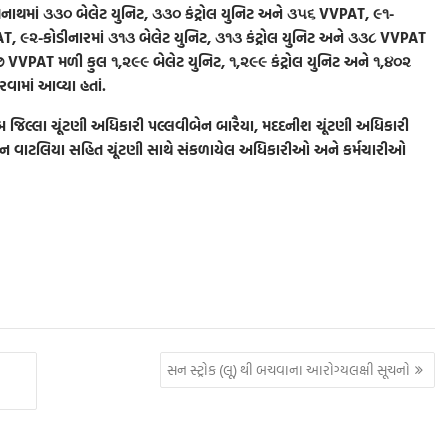
નાથમાં ૩૩૦ બેલેટ યુનિટ, ૩૩૦ કંટ્રોલ યુનિટ અને ૩૫૬ VVPAT, ૯૧-
PAT, ૯૨-કોડીનારમાં ૩૧૩ બેલેટ યુનિટ, ૩૧૩ કંટ્રોલ યુનિટ અને ૩૩૮ VVPAT
૭ VVPAT મળી કુલ ૧,૨૯૯ બેલેટ યુનિટ, ૧,૨૯૯ કંટ્રોલ યુનિટ અને ૧,૪૦૨
ામાં આવ્યા હતાં.
્લા ચૂંટણી અધિકારી પલ્લવીબેન બારૈયા, મદદનીશ ચૂંટણી અધિકારી
હેન વાટલિયા સહિત ચૂંટણી સાથે સંકળાયેલ અધિકારીઓ અને કર્મચારીઓ
S
h
ar
e
સન સ્ટ્રોક (લૂ) થી બચવાના આરોગ્યલક્ષી સૂચનો