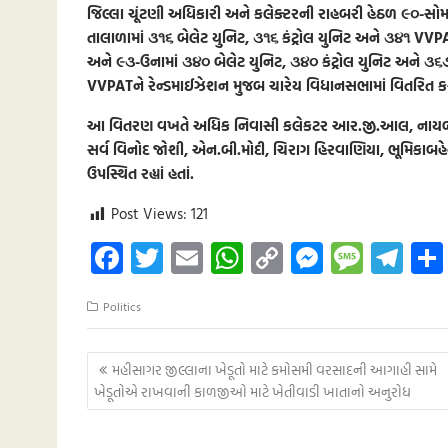
જિલ્લા ચૂંટણી અધિકારી અને કલેક્ટરની રાહબરી હેઠળ ૯૦-સોમ
તાલાળામાં ૩૧૬ બેલેટ યુનિટ, ૩૧૬ કંટ્રોલ યુનિટ અને ૩૪૧ VV
અને ૯૩-ઉનામાં ૩૪૦ બેલેટ યુનિટ, ૩૪૦ કંટ્રોલ યુનિટ અને ૩૬
VVPATને રેન્ડમાઈઝેશન મુજબ ચારેય વિધાનસભામાં વિતરિત કરવ
આ વિતરણ વખતે અધિક નિવાસી કલેકટર આર.જી.આલ, નાયબ જિલ
સર્વ વિનોદ જોશી, એન.બી.મોદી, ચિરાગ હિરવાણિયા, ભૂમિકાબ
ઉપસ્થિત રહ્યાં હતાં.
Post Views:
121
Fa
T
E
W
C
M
M
Te
ce
wi
m
h
o
es
es
le
Politics
b
tt
ail
at
p
se
sa
gr
o
er
s
y
n
g
a
Post
મહીસાગર જીલ્લાના ખેડૂતો માટે કમોસમી વરસાદની આગાહી સામે
o
A
Li
g
e
m
navigation
ખેડૂતોએ રાખવાની કાળજીઓ માટે ખેતીવાડી ખાતાનો અનુરોધ
k
p
nk
er