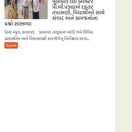
મુલાકાત લઈ કલેક્ટર
પી.બી.પંડ્યાએ દફતર
તપાસણી, વિદ્યાર્થીઓ સાથે
સંવાદ અને ગ્રામજનોના
પ્રશ્નો સાંભળ્યા
હિન્દ ન્યુઝ, કાલાવડ કાલાવડ તાલુકાના બોડી ગામે વિવિધ
પ્રશાસનિક અને વિકાસલક્ષી કામગીરીનું નિરીક્ષણ કરવા...
Gujarat