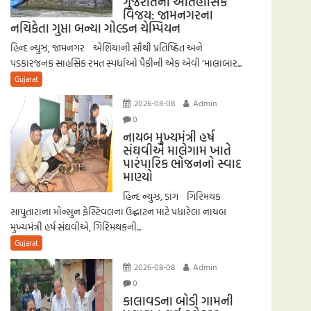
ગુજરાતનો ઐતિહાસિક
વિજય: જામનગરના
નચિકેતા ગુપ્તા બન્યા ગોલ્ડન ચેમ્પિયન
હિન્દ ન્યુઝ, જામનગર એશિયાની સૌથી પ્રતિષ્ઠિત અને
પડકારજનક સાહસિક રમત સ્પર્ધાઓ પૈકીની એક એવી ‘માલાબાર...
Gujarat
2026-08-08
Admin
0
નાયબ મુખ્યમંત્રી હર્ષ
સંઘવીએ માલેગામ ખાતે
પારંપારિક ભોજનનો સ્વાદ
માણ્યો
હિન્દ ન્યુઝ, ડાંગ ગિરિમથક
સાપુતારાના મોન્સુન ફેસ્ટિવલના ઉદ્ઘાટન માટે પધારેલા નાયબ
મુખ્યમંત્રી હર્ષ સંઘવીએ, ગિરિમથકની...
Gujarat
2026-08-08
Admin
0
કાલાવડના બોડી ગામની