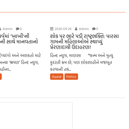
Admin
0
2026-04-26
Admin
0
્વમાં ‘ખાખી’ની
શોક પર ભારે પડી રાષ્ટ્રભક્તિ: પારસા
જની સાથે માનવતાનો
ગામની મહિલાઓએ સ્થાપ્યું
પ્રેરણાદાયી ઉદાહરણ!
, દિવ્યાંગો અને અશકતો માટે
હિન્દ ન્યુઝ, માણસા “જન્મ અને મૃત્યુ
યા ‘શ્રવણ’ હિન્દ ન્યુઝ,
કુદરતી ક્રમ છે, પણ લોકશાહીને મજબૂત
ીના...
કરવાની તક...
s
Gujarat
Politics