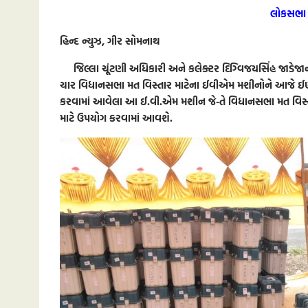
લોકસભા 
હિન્દ ન્યુઝ, ગીર સોમનાથ
જિલ્લા ચૂંટણી અધિકારી અને કલેક્ટર દિગ્વિજયસિંહ જાડેજાન
ચાર વિધાનસભા મત વિસ્તાર માટેના ઈવીએમ મશીનોને આજે ઈણા
કરવામાં આવેલા આ ઈ.વી.એમ મશીન જે-તે વિધાનસભા મત વિસ્તા
માટે ઉપયોગ કરવામાં આવશે.