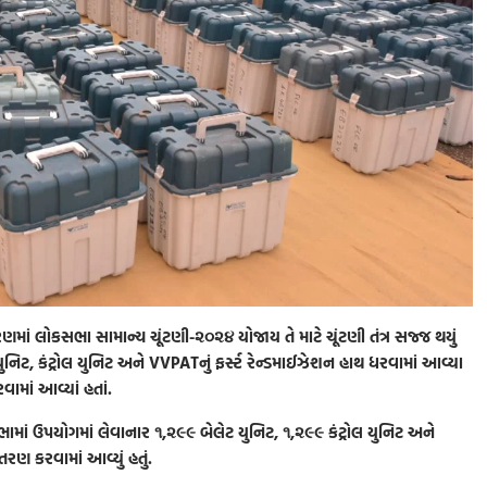
વરણમાં લોકસભા સામાન્ય ચૂંટણી-૨૦૨૪ યોજાય તે માટે ચૂંટણી તંત્ર સજ્જ થયું
યુનિટ, કંટ્રોલ યુનિટ અને VVPATનું ફર્સ્ટ રેન્ડમાઈઝેશન હાથ ધરવામાં આવ્યા
ામાં આવ્યાં હતાં.
ં ઉપયોગમાં લેવાનાર ૧,૨૯૯ બેલેટ યુનિટ, ૧,૨૯૯ કંટ્રોલ યુનિટ અને
 કરવામાં આવ્યું હતું.