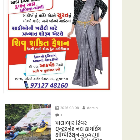
2026-08-08
Admin
0
માલાબાર રિવર
ઇન્ટરનેશનલ કાયકિંગ
કોમ્પિટિશન-૨૦૨૬માં