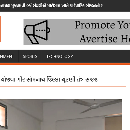
નાયબ મુખ્યમંત્રી હર્ષ સંઘવીએ માલેગામ ખાતે પારંપારિક ભોજનનો સ્વાદ માણ્યો
INMENT
SPORTS
TECHNOLOGY
ી યોજવા ગીર સોમનાથ જિલ્લા ચૂંટણી તંત્ર સજ્જ