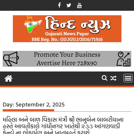
Skip
to
content
Day:
September 2, 2025
મહિલા અને બાળ વિકાસ મંત્રી શ્રી ભાનુબેન બાબરીયાના
હસ્તે આવતીકાલે ગાંધીનગર ખાતેથી ૨૩૩ આંગણવાડી
કેન્દ્રો ના લોકાર્પણ અને ખાતમુહૂર્ત કરાશે