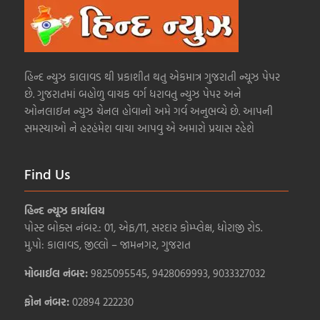
હિન્દ ન્યુઝ કાલાવડ થી પ્રકાશીત થતુ એકમાત્ર ગુજરાતી ન્યૂઝ પેપર
છે. ગુજરાતમાં બહોળુ વાચક વર્ગ ધરાવતુ ન્યુઝ પેપર અને
ઓનલાઇન ન્યુઝ ચેનલ હોવાનો અમે ગર્વ અનુભવ્યે છે. આપની
સમસ્યાઓ ને હરહંમેશ વાચા આપવુ એ અમારો પ્રયાસ રહેશે
Find Us
હિન્દ ન્યૂઝ કાર્યાલય
પોસ્ટ બોક્સ નંબર.: 01, એફ/11, સરદાર કોમ્પ્લેક્ષ, ધોરાજી રોડ.
મુ.પો: કાલાવડ, જીલ્લો – જામનગર, ગુજરાત
મોબાઈલ નંબર:
9825095545, 9428069993, 9033327032
ફોન નંબર:
02894 222230