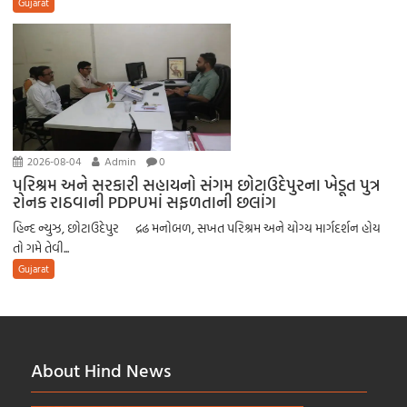
Gujarat
2026-08-04
Admin
0
પરિશ્રમ અને સરકારી સહાયનો સંગમ છોટાઉદેપુરના ખેડૂત પુત્ર
રોનક રાઠવાની PDPUમાં સફળતાની છલાંગ
હિન્દ ન્યુઝ, છોટાઉદેપુર દ્રઢ મનોબળ, સખત પરિશ્રમ અને યોગ્ય માર્ગદર્શન હોય
તો ગમે તેવી...
Gujarat
About Hind News