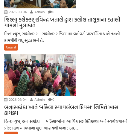
2026-08-04
Admin
0
જિલ્લા કલેક્ટર રવિન્દ્ર ખતાલે દ્વારા કલોલ તાલુકાના દંતાલી
ગામની મુલાકાતે
હિન્દ ન્યુઝ, ગાંધીનગર ગાંધીનગર જિલ્લામાં વહીવટી પારદર્શિતા અને તંત્રની
કામગીરી વધુ સુદ્રઢ બને તે...
Gujarat
2026-08-04
Admin
0
બનાસકાંઠા ખાતે ‘મહિલા સ્વાવલંબન દિવસ’ નિમિત્તે ખાસ
કાર્યક્રમ
હિન્દ ન્યુઝ, બનાસકાંઠા મહિલાઓના આર્થિક સશક્તિકરણ અને સ્વરોજગારને
પ્રોત્સાહન આપવાના શુભ આશયથી બનાસકાંઠા...