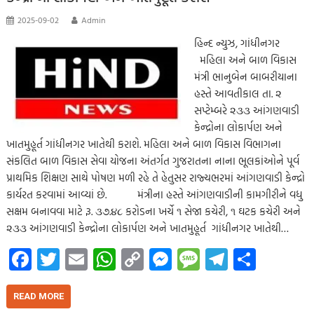
2025-09-02
Admin
હિન્દ ન્યુઝ, ગાંધીનગર
મહિલા અને બાળ વિકાસ
મંત્રી ભાનુબેન બાબરીયાના
હસ્તે આવતીકાલ તા. ૨
સપ્ટેમ્બરે ૨૩૩ આંગણવાડી
કેન્‍દ્રોના લોકાર્પણ અને
ખાતમુહૂર્ત ગાંધીનગર ખાતેથી કરાશે. મહિલા અને બાળ વિકાસ વિભાગના
સંકલિત બાળ વિકાસ સેવા યોજના અંતર્ગત ગુજરાતના નાના ભૂલકાંઓને પૂર્વ
પ્રાથમિક શિક્ષણ સાથે પોષણ મળી રહે તે હેતુસર રાજ્યભરમાં આંગણવાડી કેન્‍દ્રો
કાર્યરત કરવામાં આવ્યાં છે. મંત્રીના હસ્તે આંગણવાડીની કામગીરીને વધુ
સક્ષમ બનાવવા માટે રૂ. ૩૭.૪૮ કરોડના ખર્ચે ૧ સેજા કચેરી, ૧ ઘટક કચેરી અને
૨૩૩ આંગણવાડી કેન્‍દ્રોના લોકાર્પણ અને ખાતમુહૂર્ત ગાંધીનગર ખાતેથી…
Fa
T
E
W
C
M
M
Te
S
ce
wi
m
h
o
es
es
le
h
b
tt
ail
at
p
se
sa
gr
ar
READ MORE