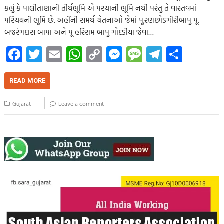
કહ્યું કે પાલીતાણાની તીર્થભૂમિ એ પરચાની ભૂમિ નથી પરંતુ તે વાસ્તવમાં
પરિચયની ભૂમિ છે. અહીંની સમર્થ ચેતનાઓ જેમાં પૂ.રણછોડગીરીબાપુ પૂ.
બજરંગદાસ બાપા અને પૂ હરિરામ બાપુ ગોદડીયા જેવા…
Fa
T
E
W
C
M
M
Te
S
ce
wi
m
h
o
es
es
le
h
b
tt
ail
at
p
se
sa
gr
ar
READ MORE
o
er
s
y
n
g
a
e
Gujarat
Leave a comment
o
A
Li
g
e
m
k
p
nk
er
p