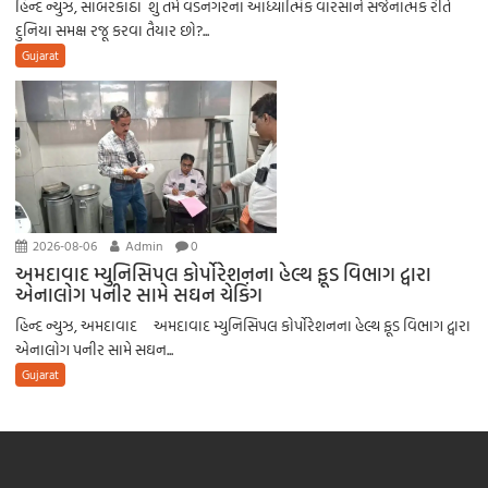
હિન્દ ન્યુઝ, સાબરકાંઠા શું તમે વડનગરના આધ્યાત્મિક વારસાને સર્જનાત્મક રીતે
દુનિયા સમક્ષ રજૂ કરવા તૈયાર છો?...
Gujarat
2026-08-06
Admin
0
અમદાવાદ મ્યુનિસિપલ કોર્પોરેશનના હેલ્થ ફૂડ વિભાગ દ્વારા
એનાલોગ પનીર સામે સઘન ચેકિંગ
હિન્દ ન્યુઝ, અમદાવાદ અમદાવાદ મ્યુનિસિપલ કોર્પોરેશનના હેલ્થ ફૂડ વિભાગ દ્વારા
એનાલોગ પનીર સામે સઘન...
Gujarat