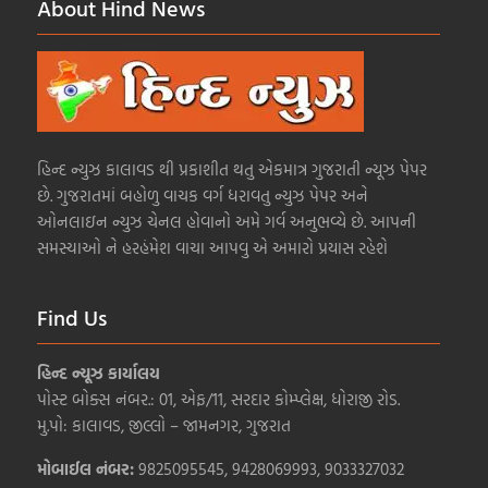
About Hind News
હિન્દ ન્યુઝ કાલાવડ થી પ્રકાશીત થતુ એકમાત્ર ગુજરાતી ન્યૂઝ પેપર
છે. ગુજરાતમાં બહોળુ વાચક વર્ગ ધરાવતુ ન્યુઝ પેપર અને
ઓનલાઇન ન્યુઝ ચેનલ હોવાનો અમે ગર્વ અનુભવ્યે છે. આપની
સમસ્યાઓ ને હરહંમેશ વાચા આપવુ એ અમારો પ્રયાસ રહેશે
Find Us
હિન્દ ન્યૂઝ કાર્યાલય
પોસ્ટ બોક્સ નંબર.: 01, એફ/11, સરદાર કોમ્પ્લેક્ષ, ધોરાજી રોડ.
મુ.પો: કાલાવડ, જીલ્લો – જામનગર, ગુજરાત
મોબાઈલ નંબર:
9825095545, 9428069993, 9033327032