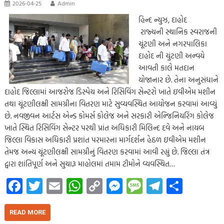
2026-04-25
Admin
હિન્દ ન્યુઝ, દાહોદ
રાજ્યની સ્થાનિક સ્વરાજની
ચૂંટણી અને નગરપાલિકા
દાહોદ ની ચુંટણી અન્વયે
આવતી કાલે મતદાન
યોજાનાર છે. તેના અનુસંધાને
દાહોદ જિલ્લામાં આજરોજ ડિસ્પેચ અને રિસિવિંગ સેન્ટરો ખાતે ઇવીએમ મશીન
તથા ચૂંટણીલક્ષી સામગ્રીના વિતરણ માટે સુવ્યવસ્થિત આયોજન કરવામાં આવ્યું
છે. નવજીવન આર્ટસ એન્ડ કોમર્સ કોલેજ અને સરકારી એન્જિનિયરિંગ કોલેજ
ખાતે સ્થિત રિસિવિંગ સેન્ટર પરથી પ્રાંત અધિકારી મિલિન્દ દવે અને નાયબ
જિલ્લા વિકાસ અધિકારી પ્રશાંત પરમારના માર્ગદર્શન હેઠળ ઇવીએમ મશીન
તેમજ અન્ય ચૂંટણીલક્ષી સામગ્રીનું વિતરણ કરવામાં આવી રહ્યું છે. જિલ્લા તંત્ર
દ્વારા શાંતિપૂર્ણ અને સુચારૂ માહોલમાં તમામ ટીમોને વ્યવસ્થિત…
Fa
T
E
W
C
M
M
Te
S
ce
wi
m
h
o
es
es
le
h
b
tt
ail
at
p
se
sa
gr
ar
READ MORE