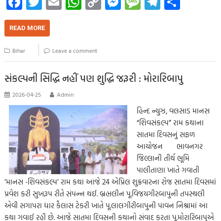
Fa
T
E
W
C
M
M
Te
S
ce
wi
m
h
o
es
es
le
h
b
tt
ail
at
p
se
sa
gr
ar
READ MORE
o
er
s
y
n
g
a
e
Bihar
Leave a comment
o
A
Li
g
e
m
k
p
nk
er
સંકલ્પની સિદ્ધિ નહીં પણ શુદ્ધિ જરૂરી : મોરારિબાપુ
p
2026-04-25
Admin
હિન્દ ન્યુઝ, વલસાડ માનસ
“શિવસંકલ્પ” રામ કથાના
સાતમા દિવસનું સફળ
આયોજન ભાવનગર
જિલ્લાની તીર્થ ભૂમિ
પાલીતાણા ખાતે ગવાતી
‘માનસ -શિવસંકલ્પ’ રામ કથા આજે 24 એપ્રિલ શુક્રવારના રોજ સાતમા દિવસમાં
પ્રવેશ કરી સુખરૂપ રીતે સંપન્ન થઈ. બ્રહ્મલીન પૂ.વિજયગીરબાપુની તપસ્થલી
એવી સગાપરા ધાર કૈલાસ ટેકરી ખાતે પૂ.લાલગીરીબાપુની પાવન નિશ્રામાં આ
કથા ગવાઈ રહી છે. આજે સાતમા દિવસની કથાનો સંવાદ કરતા પૂ.મોરારિબાપુએ