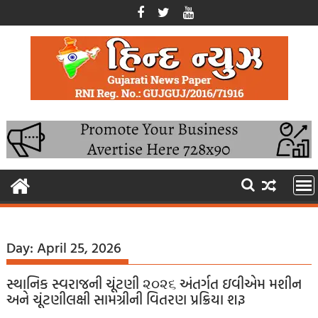
Skip
to
content
Day:
April 25, 2026
સ્થાનિક સ્વરાજની ચૂંટણી ૨૦૨૬ અંતર્ગત ઇવીએમ મશીન
અને ચૂંટણીલક્ષી સામગ્રીની વિતરણ પ્રક્રિયા શરૂ