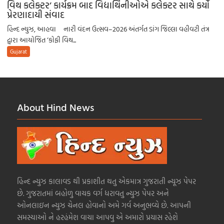
વિથ કલેક્ટર’ કાર્યક્રમ બાદ વિદ્યાર્થિનીઓએ કલેક્ટર સાથે કર્યો
પ્રેરણાદાયી સંવાદ
હિન્દ ન્યુઝ, આહવા નારી વંદન ઉત્સવ–2026 અંતર્ગત ડાંગ જિલ્લા વહીવટી તંત્ર
દ્વારા આયોજિત ‘કોફી વિથ...
Gujarat
About Hind News
હિન્દ ન્યુઝ કાલાવડ થી પ્રકાશીત થતુ એકમાત્ર ગુજરાતી ન્યૂઝ પેપર
છે. ગુજરાતમાં બહોળુ વાચક વર્ગ ધરાવતુ ન્યુઝ પેપર અને
ઓનલાઇન ન્યુઝ ચેનલ હોવાનો અમે ગર્વ અનુભવ્યે છે. આપની
સમસ્યાઓ ને હરહંમેશ વાચા આપવુ એ અમારો પ્રયાસ રહેશે