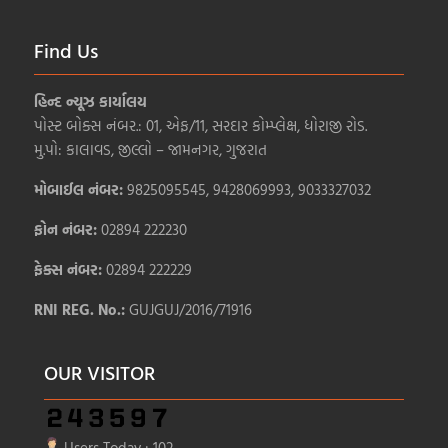
Find Us
હિન્દ ન્યૂઝ કાર્યાલય
પોસ્ટ બોક્સ નંબર.: 01, એફ/11, સરદાર કોમ્પ્લેક્ષ, ધોરાજી રોડ.
મુ.પો: કાલાવડ, જીલ્લો – જામનગર, ગુજરાત
મોબાઈલ નંબર:
9825095545, 9428069993, 9033327032
ફોન નંબર:
02894 222230
ફેક્સ નંબર:
02894 222229
RNI REG. No.:
GUJGUJ/2016/71916
OUR VISITOR
Users Today : 102