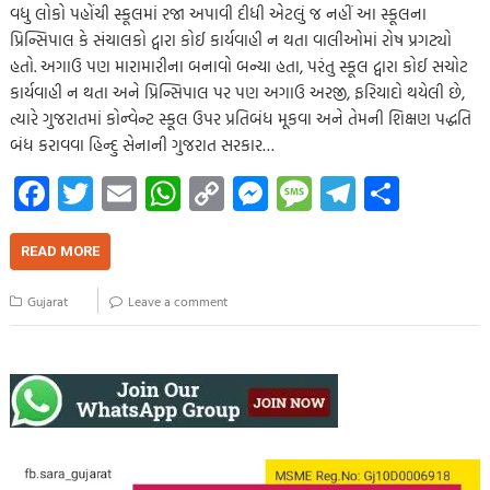
વધુ લોકો પહોંચી સ્કૂલમાં રજા અપાવી દીધી એટલું જ નહીં આ સ્કૂલના
પ્રિન્સિપાલ કે સંચાલકો દ્વારા કોઈ કાર્યવાહી ન થતા વાલીઓમાં રોષ પ્રગટ્યો
હતો. અગાઉ પણ મારામારીના બનાવો બન્યા હતા, પરંતુ સ્કૂલ દ્વારા કોઈ સચોટ
કાર્યવાહી ન થતા અને પ્રિન્સિપાલ પર પણ અગાઉ અરજી, ફરિયાદો થયેલી છે,
ત્યારે ગુજરાતમાં કોન્વેન્ટ સ્કૂલ ઉપર પ્રતિબંધ મૂકવા અને તેમની શિક્ષણ પદ્ધતિ
બંધ કરાવવા હિન્દુ સેનાની ગુજરાત સરકાર…
Fa
T
E
W
C
M
M
Te
S
ce
wi
m
h
o
es
es
le
h
b
tt
ail
at
p
se
sa
gr
ar
READ MORE
o
er
s
y
n
g
a
e
Gujarat
Leave a comment
o
A
Li
g
e
m
k
p
nk
er
p