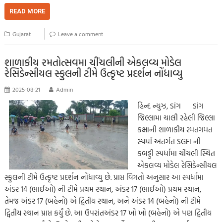
ce
wi
m
h
o
es
es
le
h
b
tt
ail
at
p
se
sa
gr
ar
READ MORE
o
er
s
y
n
g
a
e
Gujarat
Leave a comment
o
A
Li
g
e
m
k
p
nk
er
શાળાકીય રમતોત્સવમા ચીંચલીની એકલવ્ય મોડેલ
રેસિડેન્સીયલ સ્કુલની ટીમે ઉત્કૃષ્ટ પ્રદર્શન નોંધાવ્યુ
p
2025-08-21
Admin
હિન્દ ન્યુઝ, ડાંગ ડાંગ
જિલ્લામા ચાલી રહેલી જિલ્લા
કક્ષાની શાળાકીય રમતગમત
સ્પર્ધા અંતર્ગત SGFI ની
કબડ્ડી સ્પર્ધામા ચીંચલી સ્થિત
એકલવ્ય મોડેલ રેસિડેન્સીયલ
સ્કુલની ટીમે ઉત્કૃષ્ટ પ્રદર્શન નોંધાવ્યુ છે. પ્રાપ્ત વિગતો અનુસાર આ સ્પર્ધામા
અંડર 14 (ભાઈઓ) ની ટીમે પ્રથમ સ્થાન, અંડર 17 (ભાઈઓ) પ્રથમ સ્થાન,
તેમજ અંડર 17 (બહેનો) એ દ્વિતીય સ્થાન, અને અંડર 14 (બહેનો) ની ટીમે
દ્વિતીય સ્થાન પ્રાપ્ત કર્યું છે. આ ઉપરાંતઅંડર 17 ખો ખો (બહેનો) એ પણ દ્વિતીય