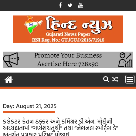
Skip
to
content
Day:
August 21, 2025
કલેકટર કેતન ઠક્કર અને કમિશ્નર ડી.એન. મોદીની
અધ્યક્ષતામાં “ગણેશચતુર્થી” તથા “નેશનલ સ્પોર્ટ્સ ડે”
અંતર્ગત પત્રકાર પરિષદ યોજાઈ