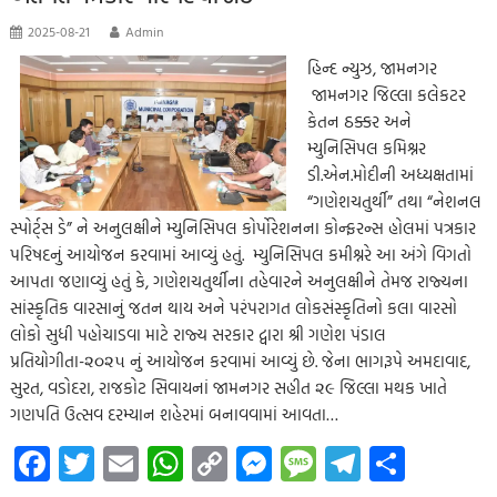
2025-08-21
Admin
હિન્દ ન્યુઝ, જામનગર
જામનગર જિલ્લા કલેકટર
કેતન ઠક્કર અને
મ્યુનિસિપલ કમિશ્નર
ડી.એન.મોદીની અધ્યક્ષતામાં
“ગણેશચતુર્થી” તથા “નેશનલ
સ્પોર્ટ્સ ડે” ને અનુલક્ષીને મ્યુનિસિપલ કોર્પોરેશનના કોન્ફરન્સ હોલમાં પત્રકાર
પરિષદનું આયોજન કરવામાં આવ્યું હતું. મ્યુનિસિપલ કમીશ્નરે આ અંગે વિગતો
આપતા જણાવ્યું હતું કે, ગણેશચતુર્થીના તહેવારને અનુલક્ષીને તેમજ રાજ્યના
સાંસ્કૃતિક વારસાનું જતન થાય અને પરંપરાગત લોકસંસ્કૃતિનો કલા વારસો
લોકો સુધી પહોચાડવા માટે રાજ્ય સરકાર દ્વારા શ્રી ગણેશ પંડાલ
પ્રતિયોગીતા-૨૦૨૫ નું આયોજન કરવામાં આવ્યું છે. જેના ભાગરૂપે અમદાવાદ,
સુરત, વડોદરા, રાજકોટ સિવાયનાં જામનગર સહીત ૨૯ જિલ્લા મથક ખાતે
ગણપતિ ઉત્સવ દરમ્યાન શહેરમાં બનાવવામાં આવતા…
Fa
T
E
W
C
M
M
Te
S