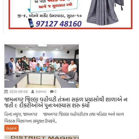
2026-08-06
Admin
0
જામનગર જિલ્લા વહીવટી તંત્રના સફળ પ્રયાસોથી શાળાએ ન
જતી ૯ દીકરીઓએ પુનઃઅભ્યાસ શરુ કર્યો
હિન્દ ન્યુઝ, જામનગર જામનગર જિલ્લા વહીવટીતંત્ર તથા મહિલા અને બાળ
વિકાસ વિભાગના સંયુક્ત ઉપક્રમે...
Gujarat