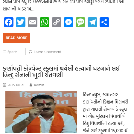
સ્થાન પ્રાપ્ત કર્યું છે. ઉલ્લેખનીય છે કે, ગત વર્ષે પણ કબડ્ડી SGFI સ્પર્ધામા આ
શાળાની અંડર 14…
Fa
T
E
W
C
M
M
Te
S
ce
wi
m
h
o
es
es
le
h
b
tt
ail
at
p
se
sa
gr
ar
READ MORE
o
er
s
y
n
g
a
e
Sports
Leave a comment
o
A
Li
g
e
m
k
p
nk
er
કર્ણાવતી કોન્વેન્ટ સ્કૂલમાં થયેલી હત્યાની ઘટનાને લઈ
હિન્દુ સેનાની ખુલી ચેતવણી
p
2025-08-21
Admin
હિન્દ ન્યુઝ, જામનગર
કર્ણાવતીની ક્રિશ્ચન મિશનરી
દ્વારા ચાલતી સેવન્થ ડે સ્કૂલ
માં એક મુસ્લિમ વિદ્યાર્થીએ
હિંદુ વિદ્યાર્થીની હત્યા કરી,
જેને લઈ સ્કૂલમાં 15,000 થી