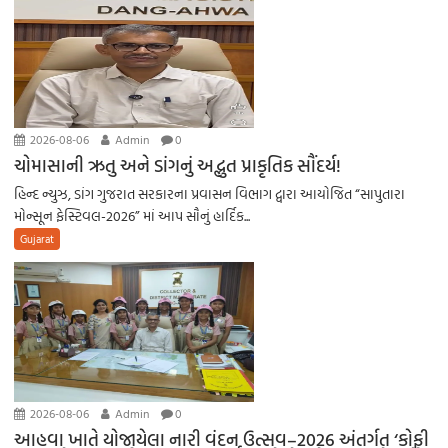
2026-08-06
Admin
0
ચોમાસાની ઋતુ અને ડાંગનું અદ્ભુત પ્રાકૃતિક સૌંદર્ય!
હિન્દ ન્યુઝ, ડાંગ ​ગુજરાત સરકારના પ્રવાસન વિભાગ દ્વારા આયોજિત “સાપુતારા
મોન્સૂન ફેસ્ટિવલ-2026” માં આપ સૌનું હાર્દિક...
Gujarat
2026-08-06
Admin
0
આહવા ખાતે યોજાયેલા નારી વંદન ઉત્સવ–2026 અંતર્ગત ‘કોફી