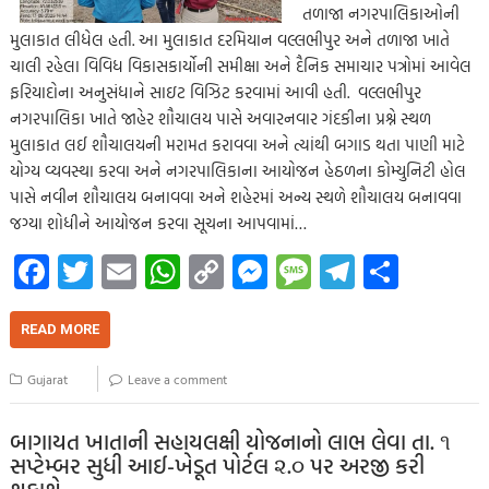
તળાજા નગરપાલિકાઓની
મુલાકાત લીધેલ હતી. આ મુલાકાત દરમિયાન વલ્લભીપુર અને તળાજા ખાતે
ચાલી રહેલા વિવિધ વિકાસકાર્યોની સમીક્ષા અને દૈનિક સમાચાર પત્રોમાં આવેલ
ફરિયાદોના અનુસંધાને સાઇટ વિઝિટ કરવામાં આવી હતી. વલ્લભીપુર
નગરપાલિકા ખાતે જાહેર શૌચાલય પાસે અવારનવાર ગંદકીના પ્રશ્ને સ્થળ
મુલાકાત લઈ શૌચાલયની મરામત કરાવવા અને ત્યાંથી બગાડ થતા પાણી માટે
યોગ્ય વ્યવસ્થા કરવા અને નગરપાલિકાના આયોજન હેઠળના કોમ્યુનિટી હોલ
પાસે નવીન શૌચાલય બનાવવા અને શહેરમાં અન્ય સ્થળે શૌચાલય બનાવવા
જગ્યા શોધીને આયોજન કરવા સૂચના આપવામાં…
Fa
T
E
W
C
M
M
Te
S
ce
wi
m
h
o
es
es
le
h
b
tt
ail
at
p
se
sa
gr
ar
READ MORE
o
er
s
y
n
g
a
e
Gujarat
Leave a comment
o
A
Li
g
e
m
k
p
nk
er
બાગાયત ખાતાની સહાયલક્ષી યોજનાનો લાભ લેવા તા. ૧
સપ્ટેમ્બર સુધી આઈ-ખેડૂત પોર્ટલ ૨.૦ પર અરજી કરી
p
શકાશે