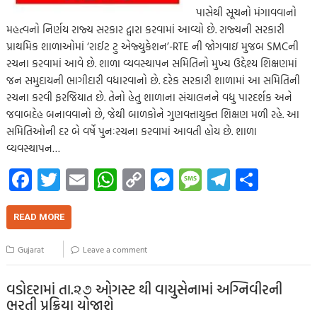
પાસેથી સૂચનો મંગાવવાનો
મહત્વનો નિર્ણય રાજ્ય સરકાર દ્વારા કરવામાં આવ્યો છે. રાજ્યની સરકારી
પ્રાથમિક શાળાઓમાં ‘રાઈટ ટુ એજ્યુકેશન’-RTE ની જોગવાઇ મુજબ SMCની
રચના કરવામાં આવે છે. શાળા વ્યવસ્થાપન સમિતિનો મુખ્ય ઉદ્દેશ્ય શિક્ષણમાં
જન સમુદાયની ભાગીદારી વધારવાનો છે. દરેક સરકારી શાળામાં આ સમિતિની
રચના કરવી ફરજિયાત છે. તેનો હેતુ શાળાના સંચાલનને વધુ પારદર્શક અને
જવાબદેહ બનાવવાનો છે, જેથી બાળકોને ગુણવત્તાયુક્ત શિક્ષણ મળી રહે. આ
સમિતિઓની દર બે વર્ષે પુનઃરચના કરવામાં આવતી હોય છે. શાળા
વ્યવસ્થાપન…
Fa
T
E
W
C
M
M
Te
S
ce
wi
m
h
o
es
es
le
h
b
tt
ail
at
p
se
sa
gr
ar
READ MORE
o
er
s
y
n
g
a
e
Gujarat
Leave a comment
o
A
Li
g
e
m
k
p
nk
er
વડોદરામાં તા.૨૭ ઓગસ્ટ થી વાયુસેનામાં અગ્નિવીરની
ભરતી પ્રક્રિયા યોજાશે
p