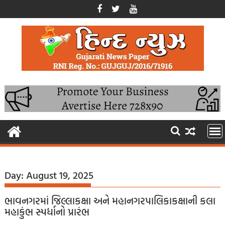
Skip
to
content
Day:
August 19, 2025
ભાવનગરમાં જિલ્લાકક્ષા અને મહાનગરપાલિકાકક્ષાની કલા
મહાકુંભ સ્પર્ધાનો પ્રારંભ