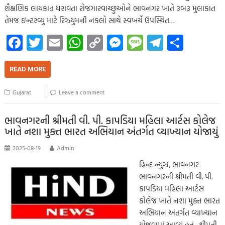
શૈક્ષણિક લાયકાત ધરાવતા રોજગારવાચ્છુઓને ભાવનગર ખાતે રૂબરૂ મુલાકાત
તેમજ ઇન્ટરવ્યુ માટે રિઝ્યુમની નકલો સાથે સ્વખર્ચે ઉપસ્થિત…
Fa
T
E
W
C
M
M
Te
S
ce
wi
m
h
o
es
es
le
h
b
tt
ail
at
p
se
sa
gr
ar
READ MORE
o
er
s
y
n
g
a
e
Gujarat
Leave a comment
o
A
Li
g
e
m
k
p
nk
er
ભાવનગરની શ્રીમતી વી. પી. કાપડિયા મહિલા આર્ટસ કોલેજ
ખાતે નશા મુક્ત ભારત અભિયાન અંતર્ગત વ્યાખ્યાન યોજાયું
p
2025-08-19
Admin
હિન્દ ન્યુઝ, ભાવનગર
ભાવનગરની શ્રીમતી વી. પી.
કાપડિયા મહિલા આર્ટસ
કોલેજ ખાતે નશા મુક્ત ભારત
અભિયાન અંતર્ગત વ્યાખ્યાન
યોજવામાં આવ્યું હતું. શ્રીમતી