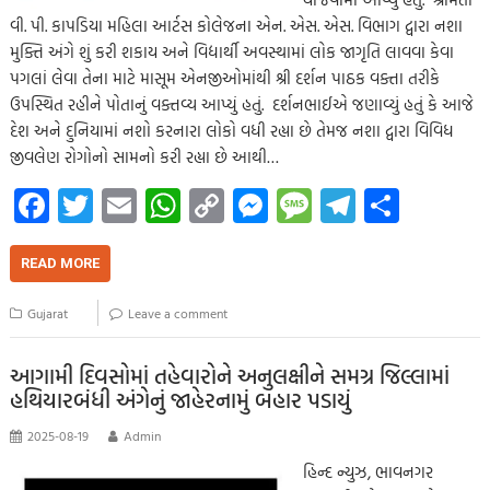
વી. પી. કાપડિયા મહિલા આર્ટસ કોલેજના એન. એસ. એસ. વિભાગ દ્વારા નશા
મુક્તિ અંગે શું કરી શકાય અને વિદ્યાર્થી અવસ્થામાં લોક જાગૃતિ લાવવા કેવા
પગલાં લેવા તેના માટે માસૂમ એનજીઓમાંથી શ્રી દર્શન પાઠક વક્તા તરીકે
ઉપસ્થિત રહીને પોતાનું વક્તવ્ય આપ્યું હતું. દર્શનભાઈએ જણાવ્યું હતું કે આજે
દેશ અને દુનિયામાં નશો કરનારા લોકો વધી રહ્યા છે તેમજ નશા દ્વારા વિવિધ
જીવલેણ રોગોનો સામનો કરી રહ્યા છે આથી…
Fa
T
E
W
C
M
M
Te
S
ce
wi
m
h
o
es
es
le
h
b
tt
ail
at
p
se
sa
gr
ar
READ MORE
o
er
s
y
n
g
a
e
Gujarat
Leave a comment
o
A
Li
g
e
m
k
p
nk
er
આગામી દિવસોમાં તહેવારોને અનુલક્ષીને સમગ્ર જિલ્લામાં
હથિયારબંધી અંગેનું જાહેરનામું બહાર પડાયું
p
2025-08-19
Admin
હિન્દ ન્યુઝ, ભાવનગર