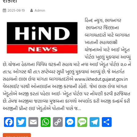
2025-08-19
Admin
હિન્દ ન્યુઝ, ભાવનગર
ભાવનગર જિલ્લાના
બાગાયતદારો માટે બાગાયત
ખાતાની સહાયલક્ષી
યોજનાઓ માટે આઈ ખેડૂત
પોર્ટલ ખુલ્લું મુકવામાં આવ્યું
છે. યોજના હેઠળના વિવિધ ઘટકની સહાય માટે નવા આઈ ખેડૂત પોર્ટલ ૨.૦ ને
તા.૧૮ ઓગસ્ટ થી તા.૧ સપ્ટેમ્બર સુધી ખુલ્લું મુકવામાં આવ્યું છે. જે અંતર્ગત
સહાયનો લાભ લેવા માંગતા બાગાયતદરોએ www.ikhedut.gujarat.gov.in
વેબસાઈટ પરથી ઓનલાઈન અરજી કરવાની રહેશે. જેમાં લાભ લેવા માંગતા
ખેડૂતોએ અરજી કરતાં પહેલા આઈ- ખેડૂત પોર્ટલ પર નોંધણી કરવી ફરજિયાત
છે. તેમજ અરજીમા જણાવ્યા મુજબના કાગળો અપલોડ કરી અરજી કન્ફર્મ કરી
અરજીની પ્રીન્ટ લઇ ખેડુતોએ પોતાની પાસે જ…
Fa
T
E
W
C
M
M
Te
S
ce
wi
m
h
o
es
es
le
h