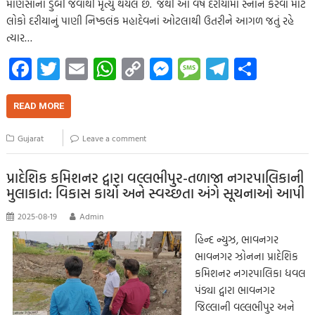
માણસોનાં ડુબી જવાથી મૃત્યુ થયેલ છે. જેથી આ વર્ષે દરીયામાં સ્નાન કરવા માટે
લોકો દરીયાનું પાણી નિષ્કલંક મહાદેવનાં ઓટલાથી ઉતરીને આગળ જતું રહે
ત્યાર…
Fa
T
E
W
C
M
M
Te
S
ce
wi
m
h
o
es
es
le
h
b
tt
ail
at
p
se
sa
gr
ar
READ MORE
o
er
s
y
n
g
a
e
Gujarat
Leave a comment
o
A
Li
g
e
m
k
p
nk
er
પ્રાદેશિક કમિશનર દ્વારા વલ્લભીપુર-તળાજા નગરપાલિકાની
મુલાકાત: વિકાસ કાર્યો અને સ્વચ્છતા અંગે સૂચનાઓ આપી
p
2025-08-19
Admin
હિન્દ ન્યુઝ, ભાવનગર
ભાવનગર ઝોનના પ્રાદેશિક
કમિશનર નગરપાલિકા ધવલ
પંડ્યા દ્વારા ભાવનગર
જિલ્લાની વલ્લભીપુર અને