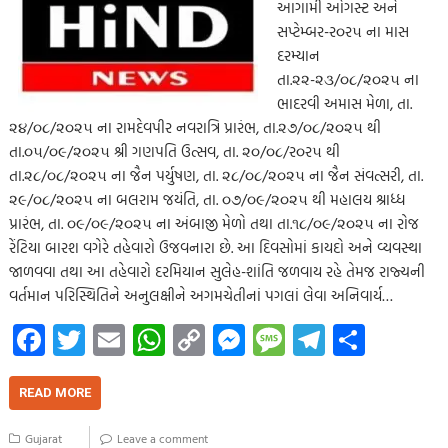
આગામી ઓગસ્ટ અને
સપ્ટેમ્બર-ર૦ર૫ ના માસ
દરમ્યાન
તા.૨૨-૨૩/૦૮/૨૦૨૫ ના
ભાદરવી અમાસ મેળા, તા.
૨૪/૦૮/૨૦૨૫ ના રામદેવપીર નવરાત્રિ પ્રારંભ, તા.૨૭/૦૮/૨૦૨૫ થી
તા.૦૫/૦૯/૨૦૨૫ શ્રી ગણપતિ ઉત્સવ, તા. ૨૦/૦૮/ર૦ર૫ થી
તા.૨૮/૦૮/૨૦૨૫ ના જૈન પર્યુષણ, તા. ૨૮/૦૮/૨૦૨૫ ના જૈન સંવત્સરી, તા.
૨૯/૦૮/૨૦૨૫ ના બલરામ જયંતિ, તા. ૦૭/૦૯/૨૦૨૫ થી મહાલય શ્રાધ્ધ
પ્રારંભ, તા. ૦૯/૦૯/૨૦૨૫ ના અંબાજી મેળો તથા તા.૧૮/૦૯/૨૦૨૫ ના રોજ
રેંટિયા બારશ વગેરે તહેવારો ઉજવનારા છે. આ દિવસોમાં કાયદો અને વ્યવસ્થા
જાળવવા તથા આ તહેવારો દરમિયાન સુલેહ-શાંતિ જળવાય રહે તેમજ રાજ્યની
વર્તમાન પરિસ્થિતિને અનુલક્ષીને અગમચેતીનાં પગલાં લેવા અનિવાર્ય…
Fa
T
E
W
C
M
M
Te
S
ce
wi
m
h
o
es
es
le
h
b
tt
ail
at
p
se
sa
gr
ar
READ MORE
o
er
s
y
n
g
a
e
Gujarat
Leave a comment