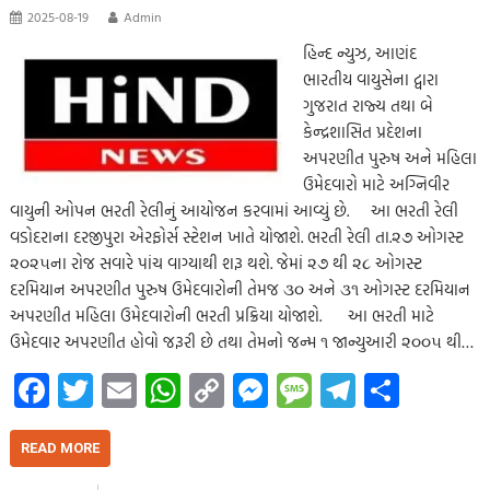
2025-08-19
Admin
હિન્દ ન્યુઝ, આણંદ
ભારતીય વાયુસેના દ્વારા
ગુજરાત રાજ્ય તથા બે
કેન્દ્રશાસિત પ્રદેશના
અપરણીત પુરુષ અને મહિલા
ઉમેદવારો માટે અગ્નિવીર
વાયુની ઓપન ભરતી રેલીનું આયોજન કરવામાં આવ્યું છે. આ ભરતી રેલી
વડોદરાના દરજીપુરા એરફોર્સ સ્ટેશન ખાતે યોજાશે. ભરતી રેલી તા.૨૭ ઓગસ્ટ
૨૦૨૫ના રોજ સવારે પાંચ વાગ્યાથી શરૂ થશે. જેમાં ૨૭ થી ૨૮ ઓગસ્ટ
દરમિયાન અપરણીત પુરુષ ઉમેદવારોની તેમજ ૩૦ અને ૩૧ ઓગસ્ટ દરમિયાન
અપરણીત મહિલા ઉમેદવારોની ભરતી પ્રક્રિયા યોજાશે. આ ભરતી માટે
ઉમેદવાર અપરણીત હોવો જરૂરી છે તથા તેમનો જન્મ ૧ જાન્યુઆરી ૨૦૦૫ થી…
Fa
T
E
W
C
M
M
Te
S
ce
wi
m
h
o
es
es
le
h
b
tt
ail
at
p
se
sa
gr
ar
READ MORE