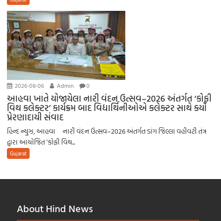
2026-08-06
Admin
0
આહવા ખાતે યોજાયેલા નારી વંદન ઉત્સવ–2026 અંતર્ગત ‘કોફી
વિથ કલેક્ટર’ કાર્યક્રમ બાદ વિદ્યાર્થિનીઓએ કલેક્ટર સાથે કર્યો
પ્રેરણાદાયી સંવાદ
હિન્દ ન્યુઝ, આહવા નારી વંદન ઉત્સવ–2026 અંતર્ગત ડાંગ જિલ્લા વહીવટી તંત્ર
દ્વારા આયોજિત ‘કોફી વિથ...
Gujarat
About Hind News