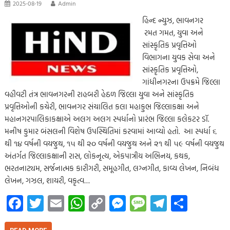
2025-08-19
Admin
હિન્દ ન્યુઝ, ભાવનગર
રમત ગમત, યુવા અને
સાંસ્કૃતિક પ્રવૃત્તિઓ
વિભાગના યુવક સેવા અને
સાંસ્કૃતિક પ્રવૃત્તિઓ,
ગાંધીનગરના ઉપક્રમે જિલ્લા
વહીવટી તંત્ર ભાવનગરની રાહબરી હેઠળ જિલ્લા યુવા અને સાંસ્કૃતિક
પ્રવૃત્તિઓની કચેરી, ભાવનગર સંચાલિત કલા મહાકુભ જિલ્લાકક્ષા અને
મહાનગરપાલિકાકક્ષાએ અલગ અલગ સ્પર્ધાનો પ્રારંભ જિલ્લા કલેકટર ડૉ.
મનીષ કુમાર બંસલની વિશેષ ઉપસ્થિતિમાં કરવામાં આવ્યો હતો. આ સ્પર્ધા ૬
થી ૧૪ વર્ષની વયજુથ, ૧૫ થી ૨૦ વર્ષની વયજુથ અને ૨૧ થી ૫૯ વર્ષની વયજુથ
અંતર્ગત જિલ્લાકક્ષાની રાસ, લોકનૃત્ય, એકપાત્રીય અભિનય, કથક,
ભરતનાટ્યમ, સર્જનાત્મક કારીગરી, સમૂહગીત, લગ્નગીત, કાવ્ય લેખન, નિબંધ
લેખન, ગઝલ, શાયરી, વકૃત્વ…
Fa
T
E
W
C
M
M
Te
S
ce
wi
m
h
o
es
es
le
h