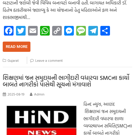
બટાટાની જલેબી જેવી વિવિધ બનાવટો બનાવી હતી. બાગાયત અધિકારી ડૉ.
હિતેષ ઠાકરીયાએ જ્ણાવ્યુ કે આ યોજનાનો હેતુ મહિલાઓને ફળ અને
શાકભાજીમાંથી…
Fa
T
E
W
C
M
M
Te
S
ce
wi
m
h
o
es
es
le
h
b
tt
ail
at
p
se
sa
gr
ar
READ MORE
o
er
s
y
n
g
a
e
Gujarat
Leave a comment
o
A
Li
g
e
m
k
p
nk
er
શિક્ષણમાં જન સમુદાયની ભાગીદારી વધારવા SMCના કાર્યો
બાબતે નાગરીકો પાસેથી સૂચનો મંગાવાશે
p
2025-08-19
Admin
હિન્દ ન્યુઝ, આણંદ
શિક્ષણમાં જન સમુદાયની
ભાગીદારી વધારવા શાળા
વ્યવસ્થાપન સમિતિ(SMC)ના
કાર્યો બાબતે નાગરીકો