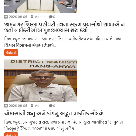
2026-08-06
Admin
0
જામનગર જિલ્લા વહીવટી તંત્રના સફળ પ્રયાસોથી શાળાએ ન
જતી ૯ દીકરીઓએ પુનઃઅભ્યાસ શરુ કર્યો
હિન્દ ન્યુઝ, જામનગર જામનગર જિલ્લા વહીવટીતંત્ર તથા મહિલા અને બાળ
વિકાસ વિભાગના સંયુક્ત ઉપક્રમે...
Gujarat
2026-08-06
Admin
0
ચોમાસાની ઋતુ અને ડાંગનું અદ્ભુત પ્રાકૃતિક સૌંદર્ય!
હિન્દ ન્યુઝ, ડાંગ ​ગુજરાત સરકારના પ્રવાસન વિભાગ દ્વારા આયોજિત “સાપુતારા
મોન્સૂન ફેસ્ટિવલ-2026” માં આપ સૌનું હાર્દિક...
Gujarat