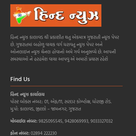
હિન્દ ન્યુઝ કાલાવડ થી પ્રકાશીત થતુ એકમાત્ર ગુજરાતી ન્યૂઝ પેપર
છે. ગુજરાતમાં બહોળુ વાચક વર્ગ ધરાવતુ ન્યુઝ પેપર અને
ઓનલાઇન ન્યુઝ ચેનલ હોવાનો અમે ગર્વ અનુભવ્યે છે. આપની
સમસ્યાઓ ને હરહંમેશ વાચા આપવુ એ અમારો પ્રયાસ રહેશે
Find Us
હિન્દ ન્યૂઝ કાર્યાલય
પોસ્ટ બોક્સ નંબર.: 01, એફ/11, સરદાર કોમ્પ્લેક્ષ, ધોરાજી રોડ.
મુ.પો: કાલાવડ, જીલ્લો – જામનગર, ગુજરાત
મોબાઈલ નંબર:
9825095545, 9428069993, 9033327032
ફોન નંબર:
02894 222230