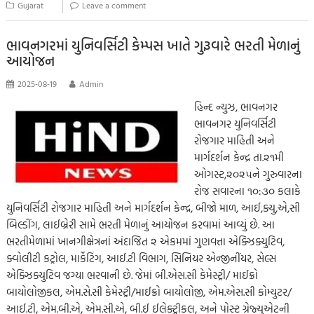
o
er
s
y
n
g
a
e
Gujarat
Leave a comment
o
A
Li
g
e
m
k
p
nk
er
ભાવનગરમાં યુનિવર્સિટી કેમ્પસ ખાતે ગુરૂવારે ભરતી મેળાનું
આયોજન
p
2025-08-19
Admin
હિન્દ ન્યુઝ, ભાવનગર
ભાવનગર યુનિવર્સિટી
રોજગાર માહિતી અને
માર્ગદર્શન કેન્દ્ર તા.૨૧મી
ઓગસ્ટ,૨૦૨૫ને ગુરુવારના
રોજ સવારના ૧૦:૩૦ કલાકે
યુનિવર્સિટી રોજગાર માહિતી અને માર્ગદર્શન કેન્દ્ર, બીજો માળ, આઈ,ક્યુ,એ,સી
બિલ્ડીંગ, લાઈબ્રેરી સામે ભરતી મેળાનું આયોજન કરવામાં આવ્યું છે. આ
ભરતીમેળામાં ખાનગીક્ષેત્રનાં અંદાજિત ૨ એકમમાં ગુણવત્તા એક્ઝિક્યુટિવ,
ક્વોલીટી કટ્રોલ, માર્કેટિંગ, આઈ.ટી વિભાગ, સિનિયર એન્જીનીંયર, સેલ્સ
એક્ઝિક્યુટિવ જગ્યા ભરવાની છે. જેમાં બી.એસ.સી કેમેસ્ટ્રી/ માઈક્રો
બાયોલોજીકલ, એમ.સે.સી કેમેસ્ટ્રી/માઈક્રો બાયોલોજી, એમ.એસ.સી કોમ્યુટર/
આઈ.ટી, એમ.બી.એ, એમ.સી.એ, બી.ઈ ઈલેક્ટ્રીકલ, અને પોસ્ટ ગ્રેજ્યુએટની