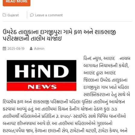
b
tt
ail
at
p
se
sa
gr
ar
READ MORE
o
er
s
y
n
g
a
e
Gujarat
Leave a comment
o
A
Li
g
e
m
k
p
nk
er
ઉમરેઠ તાલુકાના દાગજીપુરા ગામે ફળ અને શાકભાજી
પરીરક્ષણની તાલીમ યોજાઇ
p
2025-08-19
Admin
હિન્દ ન્યુઝ, આણંદ નાયબ
બાગાયત નિયામકની કચેરી,
આણંદ દ્વારા આણંદ
જિલ્લાના ઉમરેઠ તાલુકાના
દાગજીપુરા ગામ ખાતે મહિલા
સશક્તિકરણના હેતુ સાથે બે
દિવસીય ફળ અને શાકભાજી પરિક્ષણની મહિલા વૃત્તિકા તાલીમનું આયોજન
કરવામાં આવ્યું હતું. આ તાલીમમાં કિચન કેનીગ યોજના હેઠળ કુલ ૩૩
તાલીમાર્થી મહિલાઓને પ્રતિદિન રૂ. ૨૫૦/- સ્ટાઈપેંડ સાથે વિવિધ વાનગીઓ
બનાવટ શીખવવામાં આવે છે. આ તાલીમમાં મહિલાઓએ ગુલાબનો
શરબત,પપૈયા જામ, કેળાના છાલની સેવ, ટામેટાની ચટણી, ટામેટા કેચપ, અને