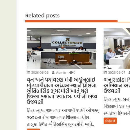
k
p
nk
er
p
Related posts
2026-08-08
Admin
0
2026-08-07
વન અને પર્યાવરણ મંત્રી અર્જૂનભાઈ
બનાસકાંઠા જિ
મોઢવાડીયાના અધ્યક્ષ સ્થાને ધ્રોલના
અભિયાન અને સ
ઐતિહાસિક ભૂચરમોરી ખાતે થશે
ઉજવણી
જિલ્લા કક્ષાના ‘સ્વાતંત્ર્ય પર્વ’ની ભવ્ય
હિન્દ ન્યુઝ, 
ઉજવણી
જિલ્લામાં ‘હર 
હિન્દ ન્યુઝ, જામનગર આગામી ૧૫મી ઓગસ્ટ,
સ્વાતંત્ર્ય દિવસ
૨૦૨૬ના રોજ જામનગર જિલ્લાના ધ્રોલ
Gujarat
તાલુકા સ્થિત ઐતિહાસિક ભૂચરમોરી ખાતે...