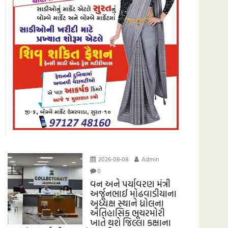
2026-08-08
Admin
0
વન અને પર્યાવરણ મંત્રી
અર્જૂનભાઈ મોઢવાડીયાના
અધ્યક્ષ સ્થાને ધ્રોલના
ઐતિહાસિક ભૂચરમોરી
ખાતે થશે જિલ્લા કક્ષાના