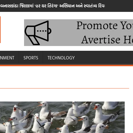
બનાસકાંઠા જિલ્લામાં 'હર ઘર તિરંગા' અભિયાન અને સ્વાતંત્ર્ય દિવસની પૂર્વ ઉજવણી
INMENT
SPORTS
TECHNOLOGY