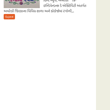
હિન્દ ન્યુઝ, અમરેલી પ્રિ-
ઇન્ડિપેન્ડન્સ ડે એક્ટિવિટી અંતર્ગત
અમરેલી જિલ્લાના વિવિધ શાળા અને કોલેજોમાં રંગોળી,...
Gujarat