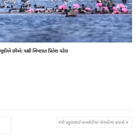
કીએ છીએ: પક્ષી નિષ્ણાત પ્રિતેશ પટેલ
S
h
ar
e
મંત્રી પ્રફુલભાઈ પાનશેરીયા મોરબીના પ્રવાસે