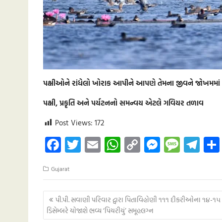
પક્ષીઓને રાંધેલો ખોરાક આપીને આપણે તેમના જીવને જોખમમાં મૂ
પક્ષી, પ્રકૃતિ અને પર્યટનનો સમન્વય એટલે ગવિયર તળાવ
Post Views:
172
Fa
T
E
W
C
M
M
Te
ce
wi
m
h
o
es
es
le
Gujarat
b
tt
ail
at
p
se
sa
gr
o
er
s
y
n
g
a
Post
પી.પી. સવાણી પરિવાર દ્વારા પિતાવિહોણી ૧૧૧ દીકરીઓના ૧૪-૧૫
o
A
Li
g
e
m
navigation
ડિસેમ્બરે યોજાશે ભવ્ય ‘પિયરીયું’ સમૂહલગ્ન