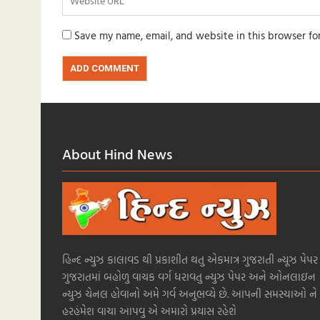
Save my name, email, and website in this browser fo
About Hind News
હિન્દ ન્યુઝ કાલાવડ થી પ્રકાશીત થતુ એકમાત્ર ગુજરાતી ન્યૂઝ પેપર 
ગુજરાતમાં બહોળુ વાચક વર્ગ ધરાવતુ ન્યુઝ પેપર અને ઓનલાઇન
ન્યુઝ ચેનલ હોવાનો અમે ગર્વ અનુભવ્યે છે. આપની સમસ્યાઓ ને
હરહંમેશ વાચા આપવુ એ અમારો પ્રયાસ રહેશે