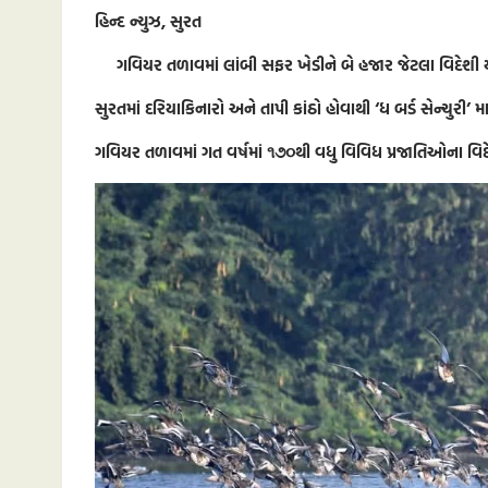
હિન્દ ન્યુઝ, સુરત
ગવિયર તળાવમાં લાંબી સફર ખેડીને બે હજાર જેટલા વિદેશી ય
સુરતમાં દરિયાકિનારો અને તાપી કાંઠો હોવાથી ‘ધ બર્ડ સેન્ચુરી’ માટ
ગવિયર તળાવમાં ગત વર્ષમાં ૧૭૦થી વધુ વિવિધ પ્રજાતિઓના વિદ