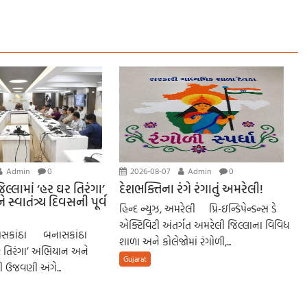
Admin
0
2026-08-07
Admin
0
લ્લામાં ‘હર ઘર તિરંગા’
દેશભક્તિના રંગે રંગાતું અમરેલી!
્વાતંત્ર્ય દિવસની પૂર્વ
હિન્દ ન્યુઝ, અમરેલી પ્રિ-ઇન્ડિપેન્ડન્સ ડે
એક્ટિવિટી અંતર્ગત અમરેલી જિલ્લાના વિવિધ
બનાસકાંઠા બનાસકાંઠા
શાળા અને કોલેજોમાં રંગોળી,...
ઘર તિરંગા’ અભિયાન અને
Gujarat
ની ઉજવણી અંગે...