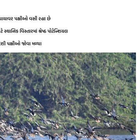
ાયાવર પક્ષીઓ વસી રહ્યા છે
ે સ્થાનિક વિસ્તારમાં શ્રેષ્ઠ પોટેન્શિયલ
ેશી પક્ષીઓ જોવા મળ્યા