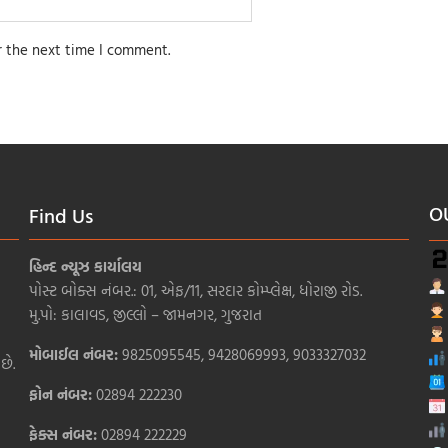
r the next time I comment.
O
Find Us
હિન્દ ન્યૂઝ કાર્યાલય
પોસ્ટ બોક્સ નંબર.: 01, એફ/11, સરદાર કોમ્પ્લેક્ષ, ધોરાજી રોડ.
મુ.પો: કાલાવડ, જીલ્લો – જામનગર, ગુજરાત
મોબાઈલ નંબર:
9825095545, 9428069993, 9033327032
છે.
ફોન નંબર:
02894 222230
ફેક્સ નંબર:
02894 222229