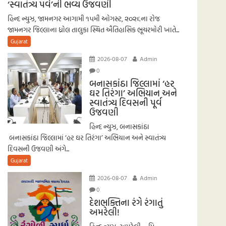
‘સ્વાતંત્ર્ય પર્વ’ની ભવ્ય ઉજવણી
હિન્દ ન્યુઝ, જામનગર આગામી ૧૫મી ઓગસ્ટ, ૨૦૨૬ના રોજ
જામનગર જિલ્લાના ધ્રોલ તાલુકા સ્થિત ઐતિહાસિક ભૂચરમોરી ખાતે...
Gujarat
2026-08-07
Admin
0
બનાસકાંઠા જિલ્લામાં ‘હર
ઘર તિરંગા’ અભિયાન અને
સ્વાતંત્ર્ય દિવસની પૂર્વ
ઉજવણી
હિન્દ ન્યુઝ, બનાસકાંઠા
બનાસકાંઠા જિલ્લામાં ‘હર ઘર તિરંગા’ અભિયાન અને સ્વાતંત્ર્ય
દિવસની ઉજવણી અંગે...
Gujarat
2026-08-07
Admin
0
દેશભક્તિના રંગે રંગાતું
અમરેલી!