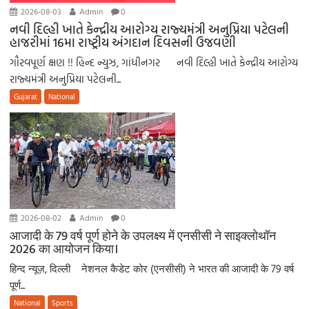
2026-08-03
Admin
0
નવી દિલ્હી ખાતે કેન્દ્રીય આરોગ્ય રાજ્યમંત્રી અનુપ્રિયા પટેલની
હાજરીમાં 16મા રાષ્ટ્રીય અંગદાન દિવસની ઉજવણી
ગૌરવપૂર્ણ ક્ષણ !! હિન્દ ન્યુઝ, ગાંધીનગર નવી દિલ્હી ખાતે કેન્દ્રીય આરોગ્ય
રાજ્યમંત્રી અનુપ્રિયા પટેલની...
Gujarat
National
2026-08-02
Admin
0
आजादी के 79 वर्ष पूर्ण होने के उपलक्ष्य में एनसीसी ने साइक्लोथॉन
2026 का आयोजन किया।
हिन्द न्यूज़, दिल्ली नेशनल कैडेट कोर (एनसीसी) ने भारत की आजादी के 79 वर्ष
पूर्ण...
National
Sports