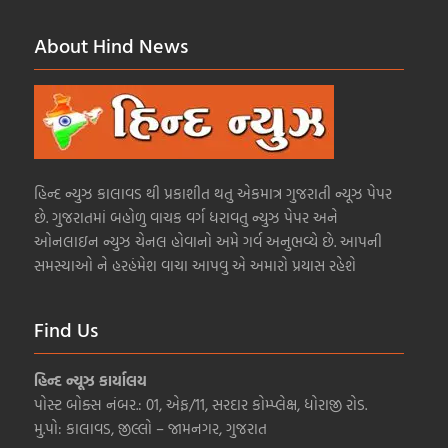
About Hind News
હિન્દ ન્યુઝ કાલાવડ થી પ્રકાશીત થતુ એકમાત્ર ગુજરાતી ન્યૂઝ પેપર
છે. ગુજરાતમાં બહોળુ વાચક વર્ગ ધરાવતુ ન્યુઝ પેપર અને
ઓનલાઇન ન્યુઝ ચેનલ હોવાનો અમે ગર્વ અનુભવ્યે છે. આપની
સમસ્યાઓ ને હરહંમેશ વાચા આપવુ એ અમારો પ્રયાસ રહેશે
Find Us
હિન્દ ન્યૂઝ કાર્યાલય
પોસ્ટ બોક્સ નંબર.: 01, એફ/11, સરદાર કોમ્પ્લેક્ષ, ધોરાજી રોડ.
મુ.પો: કાલાવડ, જીલ્લો – જામનગર, ગુજરાત