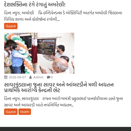
દેશભક્તિના રંગે રંગાતું અમરેલી!
હિન્દ ન્યુઝ, અમરેલી પ્રિ-ઇન્ડિપેન્ડન્સ ડે એક્ટિવિટી અંતર્ગત અમરેલી જિલ્લાના
વિવિધ શાળા અને કોલેજોમાં રંગોળી,...
Gujarat
2026-08-07
Admin
0
સાવરકુંડલાના જુના સાવર અને આંબરડીને મળી અદ્યતન
પ્રાથમિક આરોગ્ય કેન્દ્રની ભેટ
હિન્દ ન્યુઝ, સાવરકુંડલા રાજ્ય આરોગ્યમંત્રી પ્રફુલભાઈ પાનશેરીયાના હસ્તે જુના
સાવર અને આંબરડી ખાતે નવનિર્મિત અદ્યતન...
Gujarat
Health