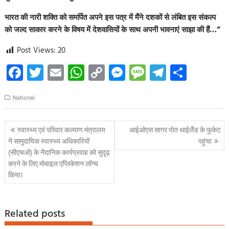
भारत की नारी शक्ति को समर्पित अपने इस पत्र में मैंने दशकों से लंबित इस संकल्प
को जल्द साकार करने के विषय में देशवासियों के साथ अपनी भावनाएं साझा की हैं…”
Post Views:
20
Fa
T
E
W
C
M
M
Te
S
ce
wi
m
h
o
es
es
le
h
National
b
tt
ail
at
p
se
sa
gr
ar
o
er
s
y
n
g
a
e
Post
स्वास्थ्य एवं परिवार कल्याण मंत्रालय
आईओएस सागर पोत थाईलैंड के फुकेट
o
A
Li
g
e
m
navigation
ने सामुदायिक स्वास्थ्य अधिकारियों
पहुंचा
k
p
nk
er
(सीएचओ) के नैदानिक कार्यप्रवाह को सुदृढ़
करने के लिए मोबाइल एप्लिकेशन लॉन्च
p
किया।
Related posts