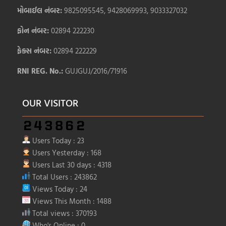
મોબાઈલ નંબર:
9825095545, 9428069993, 9033327032
ફોન નંબર:
02894 222230
ફેક્સ નંબર:
02894 222229
RNI REG. No.:
GUJGUJ/2016/71916
OUR VISITOR
Users Today : 23
Users Yesterday : 168
Users Last 30 days : 4318
Total Users : 243862
Views Today : 24
Views This Month : 1488
Total views : 370193
Who's Online : 0