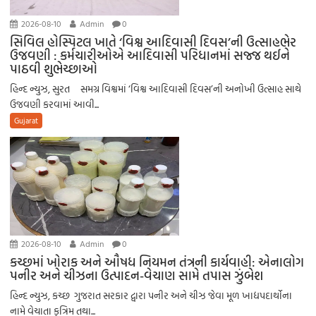
2026-08-10
Admin
0
સિવિલ હોસ્પિટલ ખાતે ‘વિશ્વ આદિવાસી દિવસ’ની ઉત્સાહભેર
ઉજવણી : કર્મચારીઓએ આદિવાસી પરિધાનમાં સજ્જ થઈને
પાઠવી શુભેચ્છાઓ
હિન્દ ન્યુઝ, સુરત સમગ્ર વિશ્વમાં ‘વિશ્વ આદિવાસી દિવસ’ની અનોખી ઉત્સાહ સાથે
ઉજવણી કરવામાં આવી...
Gujarat
2026-08-10
Admin
0
કચ્છમાં ખોરાક અને ઔષધ નિયમન તંત્રની કાર્યવાહી: એનાલોગ
પનીર અને ચીઝના ઉત્પાદન-વેચાણ સામે તપાસ ઝુંબેશ
હિન્દ ન્યુઝ, કચ્છ ગુજરાત સરકાર દ્વારા પનીર અને ચીઝ જેવા મૂળ ખાદ્યપદાર્થોના
નામે વેચાતા કૃત્રિમ તથા...