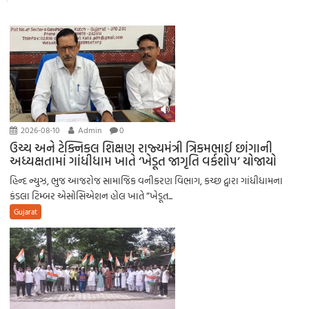
2026-08-10
Admin
0
ઉચ્ચ અને ટેક્નિકલ શિક્ષણ રાજ્યમંત્રી ત્રિકમભાઈ છાંગાની
અધ્યક્ષતામાં ગાંધીધામ ખાતે ‘ખેડૂત જાગૃતિ વર્કશોપ’ યોજાયો
હિન્દ ન્યુઝ, ભુજ આજરોજ સામાજિક વનીકરણ વિભાગ, કચ્છ દ્વારા ગાંધીધામના
કંડલા ટિમ્બર એસોસિએશન હોલ ખાતે “ખેડૂત...
Gujarat