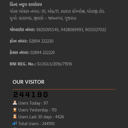
હિન્દ ન્યૂઝ કાર્યાલય
પોસ્ટ બોક્સ નંબર.: 01, એફ/11, સરદાર કોમ્પ્લેક્ષ, ધોરાજી રોડ.
મુ.પો: કાલાવડ, જીલ્લો – જામનગર, ગુજરાત
મોબાઈલ નંબર:
9825095545, 9428069993, 9033327032
ફોન નંબર:
02894 222230
ફેક્સ નંબર:
02894 222229
RNI REG. No.:
GUJGUJ/2016/71916
OUR VISITOR
Users Today : 97
Users Yesterday : 110
Users Last 30 days : 4426
Total Users : 244190