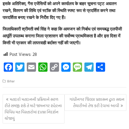
इसके अतिरिक्त, गैस एजेंसियों को अपने कार्यालय के बाहर सूचना पट्ट अद्यतन
रखने, वितरण की तिथि एवं स्टॉक की स्थिति स्पष्ट रूप से प्रदर्शित करने तथा
पारदर्शिता बनाए रखने के निर्देश दिए गए हैं।
जिलाधिकारी श्रीमती वर्षा सिंह ने कहा कि आमजन को निर्बाध एवं समयबद्ध एलपीजी
आपूर्ति उपलब्ध कराना जिला प्रशासन की सर्वोच्च प्राथमिकता है और इस दिशा में
किसी भी प्रकार की लापरवाही बर्दाश्त नहीं की जाएगी।
Post Views:
28
Fa
T
E
W
C
M
M
Te
S
ce
wi
m
h
o
es
es
le
h
Bihar
b
tt
ail
at
p
se
sa
gr
ar
o
er
s
y
n
g
a
e
Post
મતદારો મતદાનની પ્રક્રિયાને સરળ
ગાંધીનગર જિલ્લા પ્રશાસન દ્વારા સઘન
o
A
Li
g
e
m
navigation
રીતે સમજી શકે તે માટે જામનગર શહેરના
તૈયારીઓ તેજ કરી દેવામાં આવી
k
p
nk
er
વિવિધ મત વિસ્તારોમાં EVM નિદર્શન
યોજાયું
p