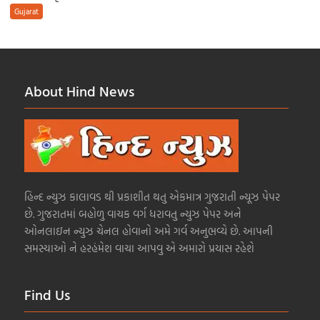
Gujarat
About Hind News
હિન્દ ન્યુઝ કાલાવડ થી પ્રકાશીત થતુ એકમાત્ર ગુજરાતી ન્યૂઝ પેપર
છે. ગુજરાતમાં બહોળુ વાચક વર્ગ ધરાવતુ ન્યુઝ પેપર અને
ઓનલાઇન ન્યુઝ ચેનલ હોવાનો અમે ગર્વ અનુભવ્યે છે. આપની
સમસ્યાઓ ને હરહંમેશ વાચા આપવુ એ અમારો પ્રયાસ રહેશે
Find Us