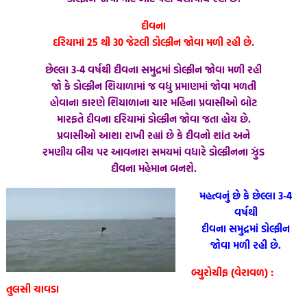
દીવના
દરિયામાં 25 થી 30 જેટલી ડોલ્ફીન જોવા મળી રહી છે.
છેલ્લા 3-4 વર્ષથી દીવના સમુદ્રમાં ડોલ્ફીન જોવા મળી રહી
જો કે ડોલ્ફીન શિયાળામાં જ વધુ પ્રમાણમાં જોવા મળતી
હોવાના કારણે શિયાળાના ચાર મહિના પ્રવાસીઓ બોટ
મારફતે દીવના દરિયામાં ડોલ્ફીન જોવા જતા હોય છે.
પ્રવાસીઓ આશા રાખી રહ્યાં છે કે દીવનો શાંત અને
રમણીય બીચ પર આવનારા સમયમાં વધારે ડોલ્ફીનના ઝુંડ
દીવના મહેમાન બનશે.
મહત્વનું છે કે છેલ્લા 3-4
વર્ષથી
દીવના સમુદ્રમાં ડોલ્ફીન
જોવા મળી રહી છે.
બ્યુરોચીફ (વેરાવળ) :
તુલસી ચાવડા