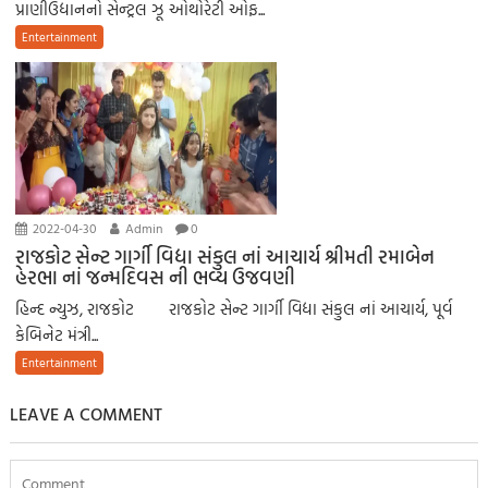
પ્રાણીઉદ્યાનનો સેન્ટ્રલ ઝૂ ઓથોરેટી ઓફ...
Entertainment
2022-04-30
Admin
0
રાજકોટ સેન્ટ ગાર્ગી વિદ્યા સંકુલ નાં આચાર્ય શ્રીમતી રમાબેન
હેરભા નાં જન્મદિવસ ની ભવ્ય ઉજવણી
હિન્દ ન્યુઝ, રાજકોટ રાજકોટ સેન્ટ ગાર્ગી વિદ્યા સંકુલ નાં આચાર્ય, પૂર્વ
કેબિનેટ મંત્રી...
Entertainment
LEAVE A COMMENT