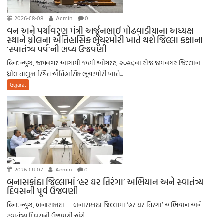
2026-08-08
Admin
0
વન અને પર્યાવરણ મંત્રી અર્જૂનભાઈ મોઢવાડીયાના અધ્યક્ષ
સ્થાને ધ્રોલના ઐતિહાસિક ભૂચરમોરી ખાતે થશે જિલ્લા કક્ષાના
‘સ્વાતંત્ર્ય પર્વ’ની ભવ્ય ઉજવણી
હિન્દ ન્યુઝ, જામનગર આગામી ૧૫મી ઓગસ્ટ, ૨૦૨૬ના રોજ જામનગર જિલ્લાના
ધ્રોલ તાલુકા સ્થિત ઐતિહાસિક ભૂચરમોરી ખાતે...
Gujarat
2026-08-07
Admin
0
બનાસકાંઠા જિલ્લામાં ‘હર ઘર તિરંગા’ અભિયાન અને સ્વાતંત્ર્ય
દિવસની પૂર્વ ઉજવણી
હિન્દ ન્યુઝ, બનાસકાંઠા બનાસકાંઠા જિલ્લામાં ‘હર ઘર તિરંગા’ અભિયાન અને
સ્વાતંત્ર્ય દિવસની ઉજવણી અંગે...