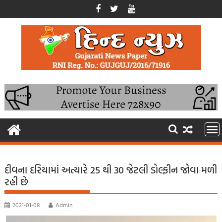
Skip
to
content
દીવના દરિયામાં અત્યારે 25 થી 30 જેટલી ડોલ્ફીન જોવા મળી
રહી છે
2021-01-08
Admin