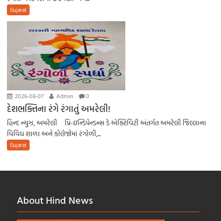
Gujarat
2026-08-07
Admin
0
દેશભક્તિના રંગે રંગાતું અમરેલી!
હિન્દ ન્યુઝ, અમરેલી પ્રિ-ઇન્ડિપેન્ડન્સ ડે એક્ટિવિટી અંતર્ગત અમરેલી જિલ્લાના
વિવિધ શાળા અને કોલેજોમાં રંગોળી,...
Gujarat
About Hind News