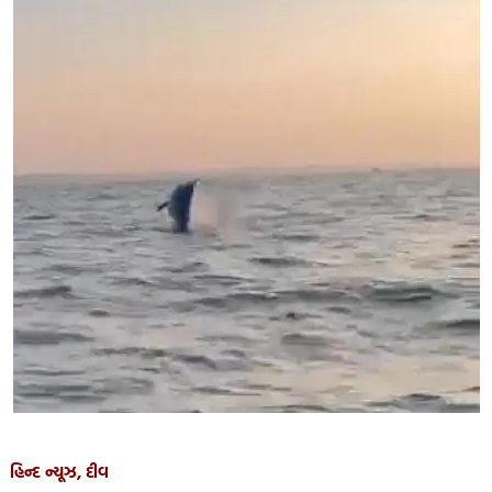
હિન્દ ન્યૂઝ, દીવ