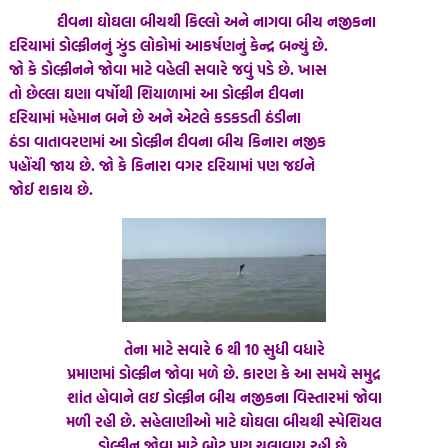
દીવના ઘોઘલા બીચથી કિલ્લો અને નાગવા બીચ નજીકના
દરિયામાં ડોલ્ફીનનું ઝુંડ લોકોમાં આકર્ષણનું કેન્દ્ર બન્યું છે.
જો કે ડોલ્ફીનને જોવા માટે વહેલી સવારે જવું પડે છે. ખાસ
તો છેલ્લા ઘણા વર્ષોથી શિયાળામાં આ ડોલ્ફીન દીવના
દરિયામાં મહેમાન બને છે અને એટલે કડકડતી ઠંડીના
ઠંડા વાતાવરણમાં આ ડોલ્ફીન દીવના બીચ કિનારા નજીક
પહોંચી જાય છે. જો કે કિનારા વગર દરિયામાં પણ જઈને
જોઈ શકાય છે.
તેના માટે સવારે 6 થી 10 સુધી વધારે
પ્રમાણમાં ડોલ્ફીન જોવા મળે છે. કારણ કે આ સમયે સમુદ્ર
શાંત હોવાને લઇ ડોલ્ફીન બીચ નજીકના વિસ્તારમાં જોવા
મળી રહી છે. સહેલાણીઓ માટે ઘોઘલા બીચથી સ્પેશિયલ
ડોલ્ફીન જોવા માટે બોટ પણ ચલાવાય રહી છે.