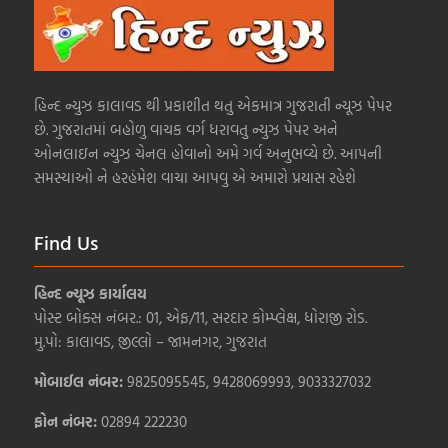
હિન્દ ન્યુઝ કાલાવડ થી પ્રકાશીત થતુ એકમાત્ર ગુજરાતી ન્યૂઝ પેપર
છે. ગુજરાતમાં બહોળુ વાચક વર્ગ ધરાવતુ ન્યુઝ પેપર અને
ઓનલાઇન ન્યુઝ ચેનલ હોવાનો અમે ગર્વ અનુભવ્યે છે. આપની
સમસ્યાઓ ને હરહંમેશ વાચા આપવુ એ અમારો પ્રયાસ રહેશે
Find Us
હિન્દ ન્યૂઝ કાર્યાલય
પોસ્ટ બોક્સ નંબર.: 01, એફ/11, સરદાર કોમ્પ્લેક્ષ, ધોરાજી રોડ.
મુ.પો: કાલાવડ, જીલ્લો – જામનગર, ગુજરાત
મોબાઈલ નંબર:
9825095545, 9428069993, 9033327032
ફોન નંબર:
02894 222230