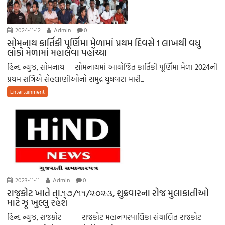
2024-11-12
Admin
0
સોમનાથ કાર્તિકી પૂર્ણિમા મેળામાં પ્રથમ દિવસે 1 લાખથી વધુ
લોકો મેળામાં મહાલવા પહોંચ્યા
હિન્દ ન્યુઝ, સોમનાથ સોમનાથમાં આયોજિત કાર્તિકી પૂર્ણિમા મેળા 2024ની
પ્રથમ રાત્રિએ સેહલાણીઓનો સમુદ્ર ઘુઘવાટા મારી...
Entertainment
2023-11-11
Admin
0
રાજકોટ ખાતે તા.૧૭/૧૧/૨૦૨૩, શુક્રવારના રોજ મુલાકાતીઓ
માટે ઝૂ ખુલ્લુ રહેશે
હિન્દ ન્યુઝ, રાજકોટ રાજકોટ મહાનગરપાલિકા સંચાલિત રાજકોટ