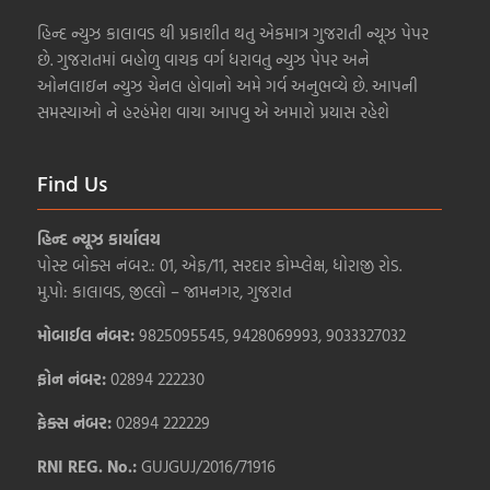
હિન્દ ન્યુઝ કાલાવડ થી પ્રકાશીત થતુ એકમાત્ર ગુજરાતી ન્યૂઝ પેપર
છે. ગુજરાતમાં બહોળુ વાચક વર્ગ ધરાવતુ ન્યુઝ પેપર અને
ઓનલાઇન ન્યુઝ ચેનલ હોવાનો અમે ગર્વ અનુભવ્યે છે. આપની
સમસ્યાઓ ને હરહંમેશ વાચા આપવુ એ અમારો પ્રયાસ રહેશે
Find Us
હિન્દ ન્યૂઝ કાર્યાલય
પોસ્ટ બોક્સ નંબર.: 01, એફ/11, સરદાર કોમ્પ્લેક્ષ, ધોરાજી રોડ.
મુ.પો: કાલાવડ, જીલ્લો – જામનગર, ગુજરાત
મોબાઈલ નંબર:
9825095545, 9428069993, 9033327032
ફોન નંબર:
02894 222230
ફેક્સ નંબર:
02894 222229
RNI REG. No.:
GUJGUJ/2016/71916