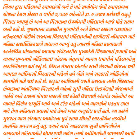
નિગમ દ્વારા મહિલાઓ સ્વાવલંબી બને તે માટે ગ્રામોદ્યોગ જેવી સ્વાવલંબન
યોજના હેઠળ છેલ્લા ૩ વર્ષમાં ૨,૫૭૯ બહેનોને રૂા. ૯ હજાર કરોડથી વધુનું
ધિરાણ અપાયું છે અને આ ધિરાણના ઉપયોગથી મહિલાઓ આજે પોતે સક્ષમ
બની રહી છે. ગુજરાતના તત્કાલીન મુખ્યમંત્રી અને દેશના હાલના વડાપ્રધાન
નરેન્દ્રભાઈ મોદીએ રાજ્યના વિકાસમાં મહિલાઓની ભાગીદારી નોંધાવવા માટે
મહિલા સશક્તિકરણને પ્રાધાન્ય આપ્યું હતું ત્યારથી મહિલા કલ્યાણની
અનેકવિધ યોજનાઓ આપણા સંવેદનશીલ મુખ્યમંત્રી વિજયભાઈ રૂપાણી અને
નાયબ મુખ્યમંત્રી નીતિનભાઇ પટેલના નેતૃત્વમાં આગળ ધપાવીને મહિલાઓનું
સશક્તિકરણ થઈ રહ્યું છે. મિશન મંગલમ અંતર્ગત સખી મંડળની યોજના થકી
આપણા આદિવાસી વિસ્તારની બહેનો હવે બેંકો અને સરકારી ઓફિસોમાં
કામગીરી માટે જઈ રહી છે. બહુધા આદિવાસી વસ્તી ધરાવતા નર્મદા જિલ્લાના
છેવાડાના અંતરિયાળ વિસ્તારની બહેનો સુધી મહિલા ઉત્કર્ષલક્ષી યોજનાઓ
પહોંચે અને હાલમાં પોષણ માસની થઈ રહેલી ઉજવણી અંતર્ગત બહેનોમાં આ
બાબતે વિશેષ જાગૃતિ આવે અને દરેક બહેનો અને બાળકોને મહત્તમ લાભ
મળે તેવા સહિયારા પ્રયાસો માટે તેમને ખાસ અનુરોધ કર્યો હતો. આ પ્રસંગે
ગુજરાત બાળ સંરક્ષણ આયોગના પૂર્વ સભ્ય શ્રીમતી ભારતીબેન તડવીએ
પ્રાસંગિક પ્રવચન કર્યુ હતું. જ્યારે નારી અદાલતના સુશ્રી ભાવિનીબેન
વસાવાએ મહિલાઓને બંધારણથી મળેલ હક્કો-અધિકારોની જાણકારી આપી