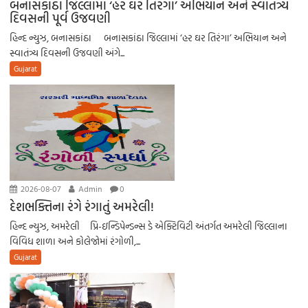
બનાસકાંઠા જિલ્લામાં ‘હર ઘર તિરંગા’ અભિયાન અને સ્વાતંત્ર્ય
દિવસની પૂર્વ ઉજવણી
હિન્દ ન્યુઝ, બનાસકાંઠા બનાસકાંઠા જિલ્લામાં ‘હર ઘર તિરંગા’ અભિયાન અને
સ્વાતંત્ર્ય દિવસની ઉજવણી અંગે...
Gujarat
2026-08-07
Admin
0
દેશભક્તિના રંગે રંગાતું અમરેલી!
હિન્દ ન્યુઝ, અમરેલી પ્રિ-ઇન્ડિપેન્ડન્સ ડે એક્ટિવિટી અંતર્ગત અમરેલી જિલ્લાના
વિવિધ શાળા અને કોલેજોમાં રંગોળી,...
Gujarat