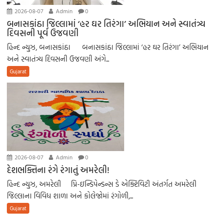
2026-08-07
Admin
0
બનાસકાંઠા જિલ્લામાં ‘હર ઘર તિરંગા’ અભિયાન અને સ્વાતંત્ર્ય
દિવસની પૂર્વ ઉજવણી
હિન્દ ન્યુઝ, બનાસકાંઠા બનાસકાંઠા જિલ્લામાં ‘હર ઘર તિરંગા’ અભિયાન
અને સ્વાતંત્ર્ય દિવસની ઉજવણી અંગે...
Gujarat
2026-08-07
Admin
0
દેશભક્તિના રંગે રંગાતું અમરેલી!
હિન્દ ન્યુઝ, અમરેલી પ્રિ-ઇન્ડિપેન્ડન્સ ડે એક્ટિવિટી અંતર્ગત અમરેલી
જિલ્લાના વિવિધ શાળા અને કોલેજોમાં રંગોળી,...
Gujarat