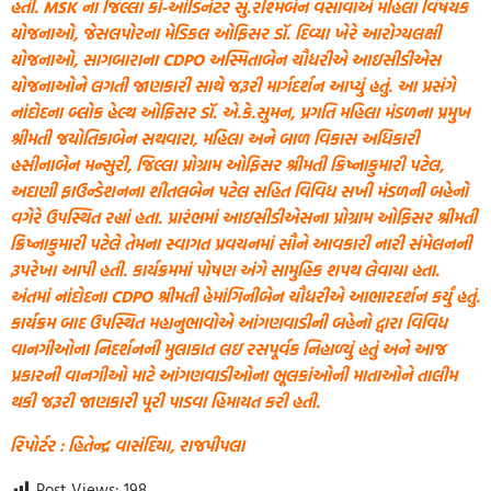
હતી. MSK ના જિલ્લા કો-ઓર્ડિનેટર સુ.રશ્મિબેન વસાવાએ મહિલા વિષયક
યોજનાઓ, જેસલપોરના મેડિકલ ઓફિસર ડૉ. દિવ્યા ખેરે આરોગ્યલક્ષી
યોજનાઓ, સાગબારાના CDPO અસ્મિતાબેન ચૌધરીએ આઇસીડીએસ
યોજનાઓને લગતી જાણકારી સાથે જરૂરી માર્ગદર્શન આપ્યું હતું. આ પ્રસંગે
નાંદોદના બ્લોક હેલ્થ ઓફિસર ડૉ. એ.કે.સુમન, પ્રગતિ મહિલા મંડળના પ્રમુખ
શ્રીમતી જયોતિકાબેન સથવારા, મહિલા અને બાળ વિકાસ અધિકારી
હસીનાબેન મન્સુરી, જિલ્લા પ્રોગ્રામ ઓફિસર શ્રીમતી ક્રિષ્નાકુમારી પટેલ,
અદાણી ફાઉન્ડેશનના શીતલબેન પટેલ સહિત વિવિધ સખી મંડળની બહેનો
વગેરે ઉપસ્થિત રહ્યાં હતા. પ્રારંભમાં આઇસીડીએસના પ્રોગ્રામ ઓફિસર શ્રીમતી
ક્રિષ્નાકુમારી પટેલે તેમના સ્વાગત પ્રવચનમાં સૌને આવકારી નારી સંમેલનની
રૂપરેખા આપી હતી. કાર્યક્રમમાં પોષણ અંગે સામુહિક શપથ લેવાયા હતા.
અંતમાં નાંદોદના CDPO શ્રીમતી હેમાંગિનીબેન ચૌધરીએ આભારદર્શન કર્યું હતું.
કાર્યક્રમ બાદ ઉપસ્થિત મહાનુભાવોએ આંગણવાડીની બહેનો દ્વારા વિવિધ
વાનગીઓના નિદર્શનની મુલાકાત લઇ રસપૂર્વક નિહાળ્યું હતું અને આજ
પ્રકારની વાનગીઓ માટે આંગણવાડીઓના ભૂલકાંઓની માતાઓને તાલીમ
થકી જરૂરી જાણકારી પૂરી પાડવા હિમાયત કરી હતી.
રિપોર્ટર : હિતેન્દ્ર વાસંદિયા, રાજપીપલા
Post Views:
198