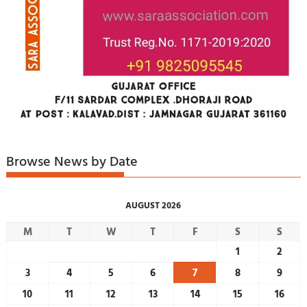
Browse News by Date
AUGUST 2026
M
T
W
T
F
S
S
1
2
3
4
5
6
7
8
9
10
11
12
13
14
15
16