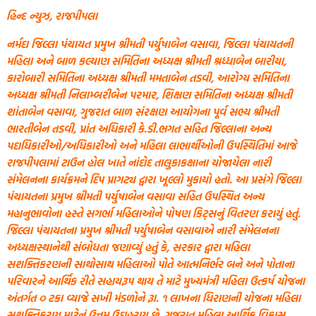
હિન્દ ન્યુઝ, રાજપીપલા
નર્મદા જિલ્લા પંચાયત પ્રમુખ શ્રીમતી પર્યુષાબેન વસાવા, જિલ્લા પંચાયતની
મહિલા અને બાળ કલ્યાણ સમિતિના અધ્યક્ષ શ્રીમતી શ્રધ્ધાબેન બારીયા,
કારોબારી સમિતિના અધ્યક્ષ શ્રીમતી મમતાબેન તડવી, આરોગ્ય સમિતિના
અધ્યક્ષ શ્રીમતી નિલામ્બરીબેન પરમાર, શિક્ષણ સમિતિના અધ્યક્ષ શ્રીમતી
શાંતાબેન વસાવા, ગુજરાત બાળ સંરક્ષણ આયોગના પૂર્વ સભ્ય શ્રીમતી
ભારતીબેન તડવી, પ્રાંત અધિકારી કે.ડી.ભગત સહિત જિલ્લાના અન્ય
પદાધિકારીઓ/અધિકારીઓ અને મહિલા લાભાર્થીઓની ઉપસ્થિતિમાં આજે
રાજપીપલામાં ટાઉન હોલ ખાતે નાંદોદ તાલુકાકક્ષાના યોજાયેલા નારી
સંમેલનના કાર્યક્રમને દિપ પ્રાગટ્ય દ્વારા ખૂલ્લો મુકાયો હતો.
આ પ્રસંગે જિલ્લા
પંચાયતના પ્રમુખ શ્રીમતી પર્યુષાબેન વસાવા સહિત ઉપસ્થિત અન્ય
મહાનુભાવોના હસ્તે સગર્ભા મહિલાઓને પોષણ કિટ્સનું વિતરણ કરાયું હતું.
જિલ્લા પંચાયતના પ્રમુખ શ્રીમતી પર્યુષાબેન વસાવાએ નારી સંમેલનના
અધ્યક્ષસ્થાનેથી સંબોધતા જણાવ્યું હતું કે, સરકાર દ્વારા મહિલા
સશક્તિકરણની સાથોસાથ મહિલાઓ પોતે આત્મનિર્ભર બને અને પોતાના
પરિવારને આર્થિક રીતે સહાયરૂપ થાય તે માટે મુખ્યમંત્રી મહિલા ઉત્કર્ષ યોજના
અંતર્ગત ૦ ટકા વ્યાજે સખી મંડળોને રૂા. ૧ લાખના ધિરાણની યોજના મહિલા
સશક્તિકરણ માટેનું ઉત્તમ ઉદાહરણ છે. ગુજરાત મહિલા આર્થિક વિકાસ