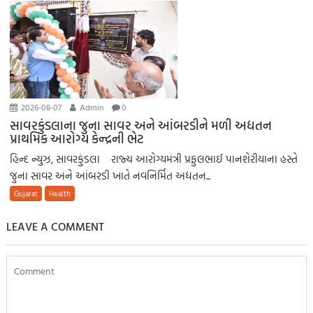
2026-08-07
Admin
0
સાવરકુંડલાના જુના સાવર અને આંબરડીને મળી અદ્યતન
પ્રાથમિક આરોગ્ય કેન્દ્રની ભેટ
હિન્દ ન્યુઝ, સાવરકુંડલા રાજ્ય આરોગ્યમંત્રી પ્રફુલભાઈ પાનશેરીયાના હસ્તે
જુના સાવર અને આંબરડી ખાતે નવનિર્મિત અદ્યતન...
Gujarat
Health
LEAVE A COMMENT