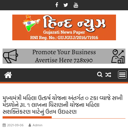
Skip
to
content
મુખ્યમંત્રી મહિલા ઉત્કર્ષ યોજના અંતર્ગત ૦ ટકા વ્યાજે સખી
મંડળોને રૂા. ૧ લાખના ધિરાણની યોજના મહિલા
સશક્તિકરણ માટેનું ઉત્તમ ઉદાહરણ
2021-09-06
Admin