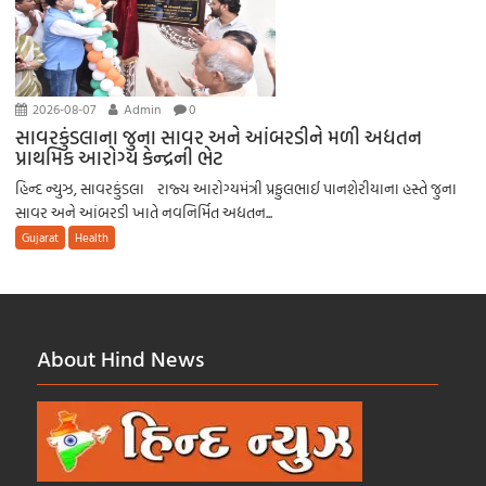
2026-08-07
Admin
0
સાવરકુંડલાના જુના સાવર અને આંબરડીને મળી અદ્યતન
પ્રાથમિક આરોગ્ય કેન્દ્રની ભેટ
હિન્દ ન્યુઝ, સાવરકુંડલા રાજ્ય આરોગ્યમંત્રી પ્રફુલભાઈ પાનશેરીયાના હસ્તે જુના
સાવર અને આંબરડી ખાતે નવનિર્મિત અદ્યતન...
Gujarat
Health
About Hind News