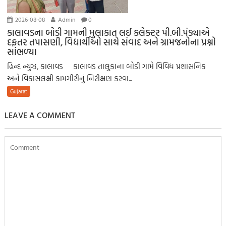
2026-08-08
Admin
0
કાલાવડના બોડી ગામની મુલાકાત લઈ કલેક્ટર પી.બી.પંડ્યાએ
દફતર તપાસણી, વિદ્યાર્થીઓ સાથે સંવાદ અને ગ્રામજનોના પ્રશ્નો
સાંભળ્યા
હિન્દ ન્યુઝ, કાલાવડ કાલાવડ તાલુકાના બોડી ગામે વિવિધ પ્રશાસનિક
અને વિકાસલક્ષી કામગીરીનું નિરીક્ષણ કરવા...
Gujarat
LEAVE A COMMENT