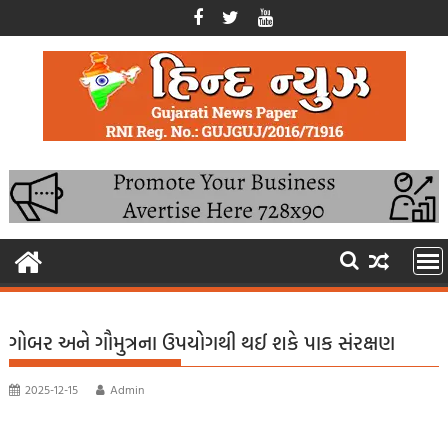
Skip
to
content
ગોબર અને ગૌમુત્રના ઉપયોગથી થઈ શકે પાક સંરક્ષણ
2025-12-15
Admin