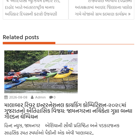
આદિવાસી મ્યુઝિયમ ઇન્દોર રોડ,
રાજ્યપાલ આચાર્ય દેવવ્રતની
o
A
Li
g
e
m
navigation
દાહોદ ખાતે આંતરરાષ્ટ્રીય માનવ
અધ્યક્ષતામાં આણંદ જિલ્લાના પલોલ
k
p
nk
er
અધિકાર દિવસની કરાશે ઉજવણી
ગામે યોજાયો ગ્રામ કલ્યાણ કાર્યક્રમ
p
Related posts
2026-08-08
Admin
0
માલાબાર રિવર ઇન્ટરનેશનલ કાયકિંગ કોમ્પિટિશન-૨૦૨૬માં
ગુજરાતનો ઐતિહાસિક વિજય: જામનગરના નચિકેતા ગુપ્તા બન્યા
ગોલ્ડન ચેમ્પિયન
હિન્દ ન્યુઝ, જામનગર એશિયાની સૌથી પ્રતિષ્ઠિત અને પડકારજનક
સાહસિક રમત સ્પર્ધાઓ પૈકીની એક એવી ‘માલાબાર...