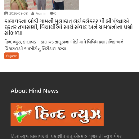
2026-08-08
Admin
0
કાલાવડના બોડી ગામની મુલાકાત લઈ કલેક્ટર પી.બી.પંડ્યાએ
દફતર તપાસણી, વિદ્યાર્થીઓ સાથે સંવાદ અને ગ્રામજનોના પ્રશ્નો
સાંભળ્યા
હિન્દ ન્યુઝ, કાલાવડ કાલાવડ તાલુકાના બોડી ગામે વિવિધ પ્રશાસનિક અને
વિકાસલક્ષી કામગીરીનું નિરીક્ષણ કરવા...
Gujarat
About Hind News
હિન્દ ન્યુઝ કાલાવડ થી પ્રકાશીત થતુ એકમાત્ર ગુજરાતી ન્યૂઝ પેપર