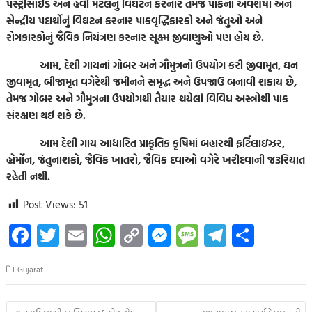
પેસ્ટ્રીસાઈડ અને હેવી મેટલનું વિઘટન કરનાર તેમજ પાકનાં અવશેષો અને
સેન્દ્રીય પદાર્થોનું વિઘટન કરનાર પાકવૃદ્ધિકારકો અને જંતુઓ અને
રોગકારકોનું જૈવિક નિયંત્રણ કરનાર સૂક્ષ્મ જીવાણુઓ પણ હોય છે.
આમ, દેશી ગાયનાં ગોબર અને ગૌમુત્રનો ઉપયોગ કરી જીવામૃત, ઘન
જીવામૃત, બીજામૃત વગેરેથી જમીનને સમૃદ્ધ અને ઉપજાઉ બનાવી શકાય છે,
તેમજ ગોબર અને ગૌમુત્રના ઉપયોગથી તૈયાર થયેલાં વિવિધ અસ્ત્રોથી પાક
સંરક્ષણ થઈ શકે છે.
આમ દેશી ગાય આધારિત પ્રાકૃતિક કૃષિમાં બહારથી ફર્ટિલાઇઝર,
હોર્મોન, જંતુનાશકો, જૈવિક ખાતરો, જૈવિક દવાઓ વગેરે ખરીદવાની જરૂરિયાત
રહેતી નથી.
Post Views:
51
Fa
T
E
W
C
M
M
Te
S
ce
wi
m
h
o
es
es
le
h
Gujarat
b
tt
ail
at
p
se
sa
gr
ar
o
er
s
y
n
g
a
e
Post