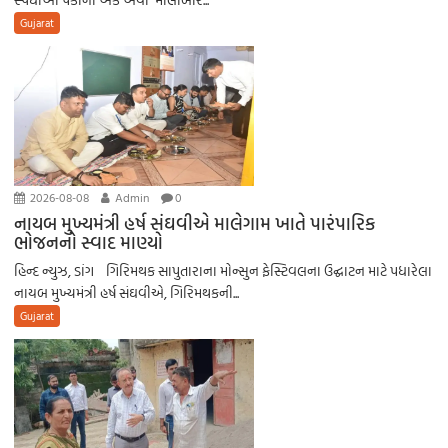
Gujarat
2026-08-08
Admin
0
નાયબ મુખ્યમંત્રી હર્ષ સંઘવીએ માલેગામ ખાતે પારંપારિક
ભોજનનો સ્વાદ માણ્યો
હિન્દ ન્યુઝ, ડાંગ ગિરિમથક સાપુતારાના મોન્સુન ફેસ્ટિવલના ઉદ્ઘાટન માટે પધારેલા
નાયબ મુખ્યમંત્રી હર્ષ સંઘવીએ, ગિરિમથકની...
Gujarat