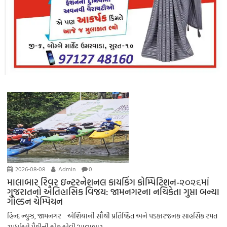
2026-08-08
Admin
0
માલાબાર રિવર ઇન્ટરનેશનલ કાયકિંગ કોમ્પિટિશન-૨૦૨૬માં
ગુજરાતનો ઐતિહાસિક વિજય: જામનગરના નચિકેતા ગુપ્તા બન્યા
ગોલ્ડન ચેમ્પિયન
હિન્દ ન્યુઝ, જામનગર એશિયાની સૌથી પ્રતિષ્ઠિત અને પડકારજનક સાહસિક રમત
સ્પર્ધાઓ પૈકીની એક એવી ‘માલાબાર...