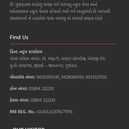
છે. ગુજરાતમાં બહોળુ વાચક વર્ગ ધરાવતુ ન્યુઝ પેપર અને
ઓનલાઇન ન્યુઝ ચેનલ હોવાનો અમે ગર્વ અનુભવ્યે છે. આપની
સમસ્યાઓ ને હરહંમેશ વાચા આપવુ એ અમારો પ્રયાસ રહેશે
Find Us
હિન્દ ન્યૂઝ કાર્યાલય
પોસ્ટ બોક્સ નંબર.: 01, એફ/11, સરદાર કોમ્પ્લેક્ષ, ધોરાજી રોડ.
મુ.પો: કાલાવડ, જીલ્લો – જામનગર, ગુજરાત
મોબાઈલ નંબર:
9825095545, 9428069993, 9033327032
ફોન નંબર:
02894 222230
ફેક્સ નંબર:
02894 222229
RNI REG. No.:
GUJGUJ/2016/71916