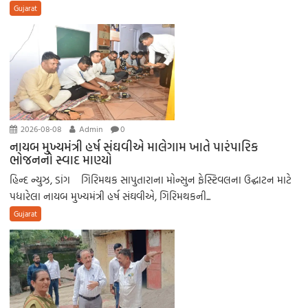
Gujarat
2026-08-08
Admin
0
નાયબ મુખ્યમંત્રી હર્ષ સંઘવીએ માલેગામ ખાતે પારંપારિક
ભોજનનો સ્વાદ માણ્યો
હિન્દ ન્યુઝ, ડાંગ ગિરિમથક સાપુતારાના મોન્સુન ફેસ્ટિવલના ઉદ્ઘાટન માટે
પધારેલા નાયબ મુખ્યમંત્રી હર્ષ સંઘવીએ, ગિરિમથકની...
Gujarat