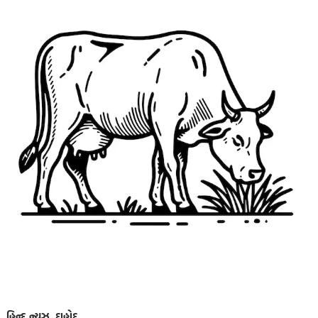
હિન્દ ન્યુઝ, દાહોદ