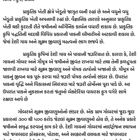
પ્રાકૃતિક ખેતી ક્ષેત્રે ખેડૂતો જાગૃત બની રહ્યાં છે અને વધુને વધુ
ખેડૂતો પ્રાકૃતિક ખેતી અપનાવી રહ્યાં છે. વૈજ્ઞાનિક તારણો અનુસાર પ્રાકૃતિક
ખેતી થકી કુદરતી રીતે જમીનનો ઑર્ગેનિક કાર્બન વધારી શકાય છે. પ્રાકૃતિક
કૃષિ પદ્ધતિની મદદથી વિવિધ પ્રકારની પાકની બીમારીઓ અટકાવી શકાય છે.
જેમાં દેશી ગાય અને સૂક્ષ્મ જીવાણું મહત્વનો ભાગ ભજવે છે.
પ્રાકૃતિક કૃષિમાં દેશી ગાય એ પાયાની જરૂરિયાત છે. કારણ કે, દેશી
ગાયનાં ગોબર અને ગૌમૂત્ર એ જમીનને જીવંત રાખવા માટે તથા તેની ફળદ્રુપતા
જાળવી રાખવા માટે સૂક્ષ્મ જીવાણુ અને પોષક તત્વોનો ખજાનો છે. ગૌમૂત્ર એ
પાકનું જીવન ચક્ર પૂરું કરવા માટે જરૂરી પોષક તત્વોનો ભંડાર છે. ઉપરાંત
પાકનાં વૃદ્ધિ અને વિકાસનાં નિયંત્રણ માટે જરૂરી હોર્મોન્સ પૂરા પાડે છે. આ
ઉપરાંત પાકને નુકસાન કરતાં જંતુઓ બેક્ટેરિયા વાયરસ ફુગ વગેરે સામે
રક્ષણ આપે છે
ગોબરએ સૂક્ષ્મ જીવાણુઓનો ભંડાર છે. એક ગ્રામ ગોબરમાં જૂદા-જૂદા
પ્રકારનાં ૩૦૦ થી ૫૦૦ કરોડ જેટલાં સૂક્ષ્મ જીવાણુઓ હોય છે, તે અનેક પ્રકારે
જમીનને સમૃદ્ધ કરવાનું કામ કરે છે. દેશી ગાયનાં ગોબરમાં નાઈટ્રોજન સ્થાપન
માટે જવાબદાર ફોસ્ફરસ, પોટાશ, અને સલ્ફરની લભ્યતા માટે જવાબદાર