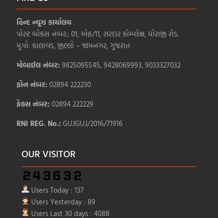
હિન્દ ન્યૂઝ કાર્યાલય
પોસ્ટ બોક્સ નંબર.: 01, એફ/11, સરદાર કોમ્પ્લેક્ષ, ધોરાજી રોડ.
મુ.પો: કાલાવડ, જીલ્લો – જામનગર, ગુજરાત
મોબાઈલ નંબર:
9825095545, 9428069993, 9033327032
ફોન નંબર:
02894 222230
ફેક્સ નંબર:
02894 222229
RNI REG. No.:
GUJGUJ/2016/71916
OUR VISITOR
Users Today : 137
Users Yesterday : 89
Users Last 30 days : 4088