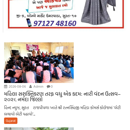
2026-08-06
Admin
0
મહિલા સશક્તિકરણ તરફ વધુ એક કદમ: નારી વંદન ઉત્સવ–
૨૦૨૬ નર્મદા જિલ્લો
હિન્દ ન્યુઝ, સુરત રાજપીપળા ખાતે શ્રી રત્નસિંહજી મહિડા કોમર્સ કોલેજમાં ‘બેટી
બચાવો બેટી પઢાવો’...
Gujarat