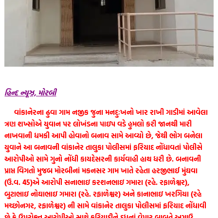
હિન્દ ન્યૂઝ, મોરબી
વાંકાનેરના ઢુવા ગામ નજીક જુના મનદુઃખનો ખાર રાખી ગાડીમાં આવેલા
ત્રણ શખ્સોએ યુવાન પર લોખંડના પાઇપ વડે હુમલો કરી જાનથી મારી
નાખવાની ધમકી આપી હોવાનો બનાવ સામે આવ્યો છે, જેથી ભોગ બનેલા
યુવાને આ બનાવની વાંકાનેર તાલુકા પોલીસમાં ફરિયાદ નોંધાવતાં પોલીસે
આરોપીઓ સામે ગુનો નોંધી કાયદેસરની કાર્યવાહી હાથ ધરી છે. બનાવની
પ્રાપ્ત વિગતો મુજબ મોરબીનાં મકનસર ગામ ખાતે રહેતા હરજીભાઈ મુંઘવા
(ઉ.વ. 45)એ આરોપી સનાભાઇ કરશનભાઇ ગમારા (રહે. રફાળેશ્વર),
બુટાભાઇ નોઘાભાઇ ગમારા (રહે. રફાળેશ્વર) અને કાનાભાઇ ખરગિયા (રહે
મચ્છોનગર, રફાળેશ્વર) ની સામે વાંકાનેર તાલુકા પોલીસમાં ફરિયાદ નોંધાવી
છે કે ઉપરોક્ત આરોપીઓ સાથે ફરિયાદીને દુધનાં વેપાર બાબતે અગાઉ