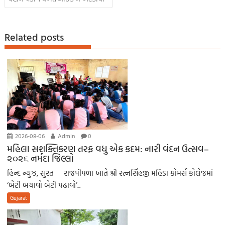
k
p
nk
er
p
Related posts
2026-08-06
Admin
0
મહિલા સશક્તિકરણ તરફ વધુ એક કદમ: નારી વંદન ઉત્સવ–
૨૦૨૬ નર્મદા જિલ્લો
હિન્દ ન્યુઝ, સુરત રાજપીપળા ખાતે શ્રી રત્નસિંહજી મહિડા કોમર્સ કોલેજમાં
‘બેટી બચાવો બેટી પઢાવો’...
Gujarat