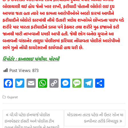
બોલાચાલી થઈ હોય જેનો ખાર રાખી, ફરીયાદી પોતાની બોલેરો લઇ દુઘ
આપવા જતા હતા ત્યારે આ કામના આરોપીઓએ અલ્ટો કારમાં આવીને
ફરીયાદીને બોલેરો કારમાંથી નીચે ઉતારી ત્રણેય શખ્સોએ લોંખડના પાઇપ વડે
શરીરે માર મારતા ફરીયાદીને ડાબા પગે ફેક્ચર તથા શરીરે મુઢ ઇજાઓ કરી
જાનથી મારી નાખવાની ધમકી આપી હતી. જેથી ભોગ બનેલ યુવાને આ
બનાવની વાંકાનેર તાલુકા પોલીસમાં ફરિયાદ નોંધાવતા પોલીસે આરોપીઓ
સામે ગુનો નોંધી કાયદેસરની કાર્યવાહી હાથ ધરી છે.
રિપોર્ટર : કાનાભાઇ પાંચીયા, મોરબી
Post Views:
873
Fa
T
E
W
C
M
M
Te
S
ce
wi
m
h
o
es
es
le
h
Gujarat
b
tt
ail
at
p
se
sa
gr
ar
o
er
s
y
n
g
a
e
Post
વી.વી પટેલ ઈનચાર્જ પોલીસ
મોડાસાના તારક પટેલ ની ઉત્તર ઝોન મા
o
A
Li
g
e
m
navigation
ઇન્સ્પેક્ટર ઈસરી અને પોલીસ ટીમ
કન્વીનર તરીકે નિમણૂક
વહાન ચેકીંગ વખતે બાઈક ને અટકાવી