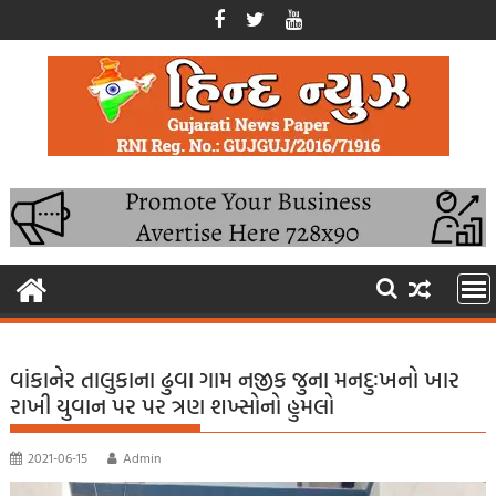
Skip
to
content
વાંકાનેર તાલુકાના ઢુવા ગામ નજીક જુના મનદુઃખનો ખાર
રાખી યુવાન પર પર ત્રણ શખ્સોનો હુમલો
2021-06-15
Admin