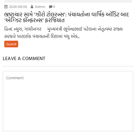
2026-08-06
Admin
0
ભ્રષ્ટાચાર સામે ‘ઝીરો ટોલરન્સ’: પંચાયતોના વાર્ષિક ઑડિટ બાદ
‘એગ્ઝિટ કૉન્ફરન્સ’ ફરજિયાત
હિન્દ ન્યુઝ, ગાંધીનગર મુખ્યમંત્રી ભૂપેન્દ્રભાઈ પટેલના નેતૃત્વમાં રાજ્ય
સરકારે પારદર્શક પંચાયતની દિશામાં વધુ એક...
Gujarat
LEAVE A COMMENT