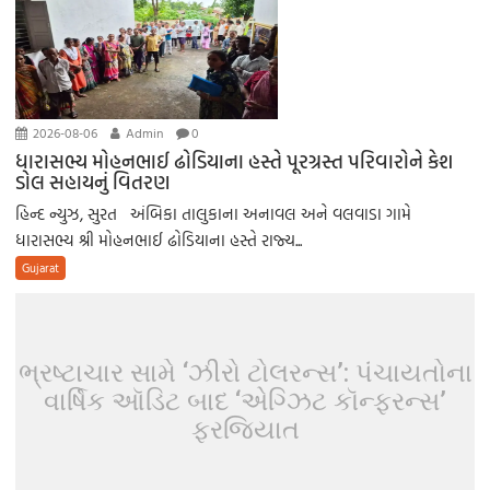
2026-08-06
Admin
0
ધારાસભ્ય મોહનભાઈ ઢોડિયાના હસ્તે પૂરગ્રસ્ત પરિવારોને કેશ
ડોલ સહાયનું વિતરણ
હિન્દ ન્યુઝ, સુરત અંબિકા તાલુકાના અનાવલ અને વલવાડા ગામે
ધારાસભ્ય શ્રી મોહનભાઈ ઢોડિયાના હસ્તે રાજ્ય...
Gujarat
ભ્રષ્ટાચાર સામે ‘ઝીરો ટોલરન્સ’: પંચાયતોના
વાર્ષિક ઑડિટ બાદ ‘એગ્ઝિટ કૉન્ફરન્સ’
ફરજિયાત