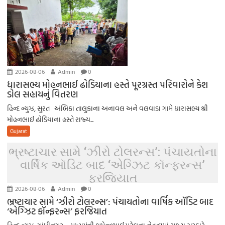
2026-08-06
Admin
0
ધારાસભ્ય મોહનભાઈ ઢોડિયાના હસ્તે પૂરગ્રસ્ત પરિવારોને કેશ
ડોલ સહાયનું વિતરણ
હિન્દ ન્યુઝ, સુરત અંબિકા તાલુકાના અનાવલ અને વલવાડા ગામે ધારાસભ્ય શ્રી
મોહનભાઈ ઢોડિયાના હસ્તે રાજ્ય...
Gujarat
ભ્રષ્ટાચાર સામે ‘ઝીરો ટોલરન્સ’: પંચાયતોના
વાર્ષિક ઑડિટ બાદ ‘એગ્ઝિટ કૉન્ફરન્સ’
ફરજિયાત
2026-08-06
Admin
0
ભ્રષ્ટાચાર સામે ‘ઝીરો ટોલરન્સ’: પંચાયતોના વાર્ષિક ઑડિટ બાદ
‘એગ્ઝિટ કૉન્ફરન્સ’ ફરજિયાત