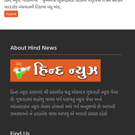
હિન્દ ન્યુઝ, ગાંધીનગર મુખ્યમંત્રી ભૂપેન્દ્રભાઈ પટેલના નેતૃત્વમાં રાજ્ય સરકારે
પારદર્શક પંચાયતની દિશામાં વધુ એક...
Gujarat
About Hind News
હિન્દ ન્યુઝ કાલાવડ થી પ્રકાશીત થતુ એકમાત્ર ગુજરાતી ન્યૂઝ પેપર
છે. ગુજરાતમાં બહોળુ વાચક વર્ગ ધરાવતુ ન્યુઝ પેપર અને
ઓનલાઇન ન્યુઝ ચેનલ હોવાનો અમે ગર્વ અનુભવ્યે છે. આપની
સમસ્યાઓ ને હરહંમેશ વાચા આપવુ એ અમારો પ્રયાસ રહેશે
Find Us